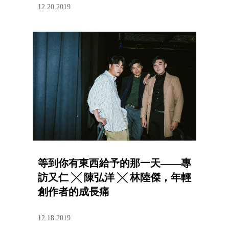
12.20.2019
等到你有東西給予的那一天——專
訪又仁 ╳ 陳弘洋 ╳ 林陸傑，年輕
創作者的成長痛
12.18.2019