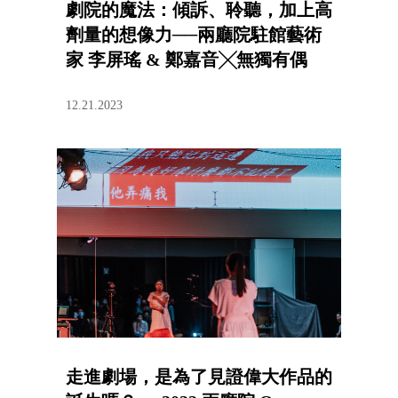
劇院的魔法：傾訴、聆聽，加上高
劑量的想像力──兩廳院駐館藝術
家 李屏瑤 & 鄭嘉音╳無獨有偶
12.21.2023
走進劇場，是為了見證偉大作品的