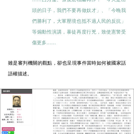
頭的日子，我們不要再做奴才」、「今晚我
們勝利了，大軍壓境也抵不過人民的反抗」
等煽動性演講，暴徒再度行兇，致使憲警受
傷更多……
雖是審判機關的觀點，卻也呈現事件當時如何被國家話
語權描述。