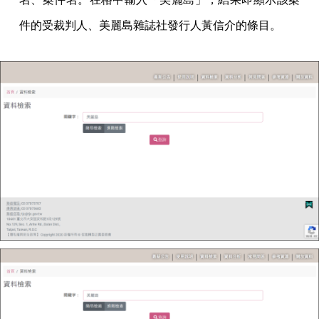
件的受裁判人、美麗島雜誌社發行人黃信介的條目。