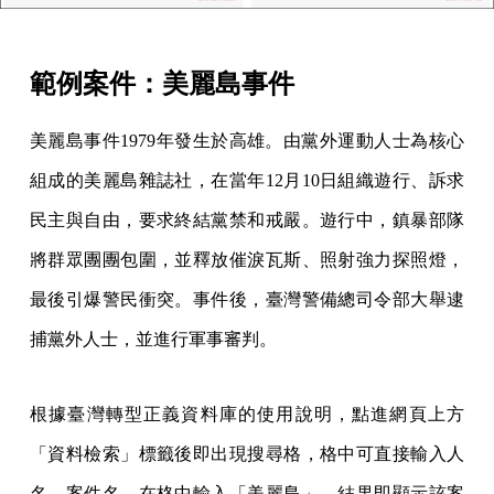
範例案件：美麗島事件
美麗島事件1979年發生於高雄。由黨外運動人士為核心
組成的美麗島雜誌社，在當年12月10日組織遊行、訴求
民主與自由，要求終結黨禁和戒嚴。遊行中，鎮暴部隊
將群眾團團包圍，並釋放催淚瓦斯、照射強力探照燈，
最後引爆警民衝突。事件後，臺灣警備總司令部大舉逮
捕黨外人士，並進行軍事審判。
根據臺灣轉型正義資料庫的使用說明，點進網頁上方
「資料檢索」標籤後即出現搜尋格，格中可直接輸入人
名、案件名。在格中輸入「美麗島」，結果即顯示該案