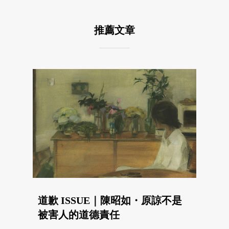
推薦文章
道歉 ISSUE｜陳昭如・原諒不是
被害人的道德責任