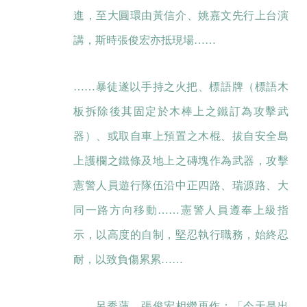
進，至大圓環由黃信介、姚嘉文先行上台演
講，斯時張俊宏亦抵現場……
……暴徒遂以手持之火把、標語牌（標語木
板拆除後其固定於木棒上之鐵訂為攻擊武
器）、或取自車上預置之木棍、拔自安全島
上護欄之鐵條及地上之磚塊作為武器，攻擊
憲警人員遊行隊伍沿中正四路、瑞源路、大
同一路方向移動……憲警人員遵奉上級指
示，以高度的自制，堅忍執行職務，始終忍
耐，以致負傷累累……
……呂秀蓮、張俊宏相繼再作：「今天是出