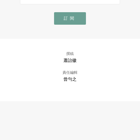
訂閱
撰稿
蕭詒徽
責任編輯
曾勻之