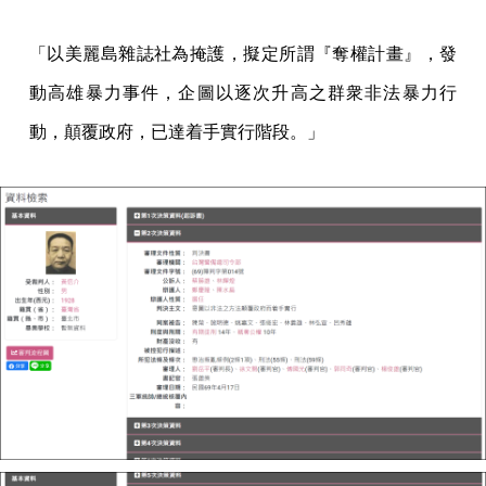
「以美麗島雜誌社為掩護，擬定所謂『奪權計畫』，發
動高雄暴力事件，企圖以逐次升高之群衆非法暴力行
動，顛覆政府，已達着手實行階段。」