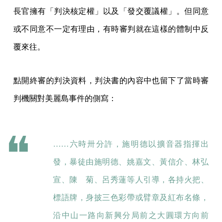
長官擁有「判決核定權」以及「發交覆議權」。但同意
或不同意不一定有理由，有時審判就在這樣的體制中反
覆來往。
點開終審的判決資料，判決書的內容中也留下了當時審
判機關對美麗島事件的側寫：
……六時卅分許，施明德以擴音器指揮出
發，暴徒由施明德、姚嘉文、黃信介、林弘
宣、陳 菊、呂秀蓮等人引導，各持火把、
標語牌，身披三色彩帶或臂章及紅布名條，
沿中山一路向新興分局前之大圓環方向前