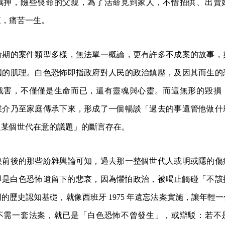
羈押，險些喪命的父親，為了活命見到家人，不惜招供、出賣
庭，痛苦一生。
時期的案件類型多樣，無法單一概論，更有許多不成案的故事，
國的肌理。白色恐怖即指政府對人民的政治鎮壓，及因其而生的
戕害，不僅僅是生命而已，還有靈魂與心靈。而這無形的毀損
媒介乃至家庭傳承下來，形成了一個暢談「過去的事還管他做什
過某個世代在意的議題」的斷言存在。
映前後的那些紛雜輿論可知，過去那一整個世代人或明或隱的傷
即是白色恐怖遺留下的悲哀，因為懼怕政治，被喝止觸碰「不該
的歷史認知基礎，就像西班牙 1975 年遺忘法案實施，讓年輕
不需一套法案，就已是「白色恐怖不曾發生」，或辯駁：若不