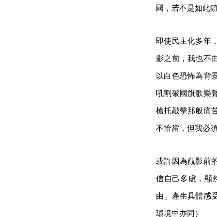
國，若不是如此
即使民主化多年
影之前，我也不
以白色恐怖為背
吼割破國旗歌樂
槍托敲擊那般痛
不恰當，但我必
或許因為觀影前
信自己多慮，顯
由」產生具體感
環境中亦同）