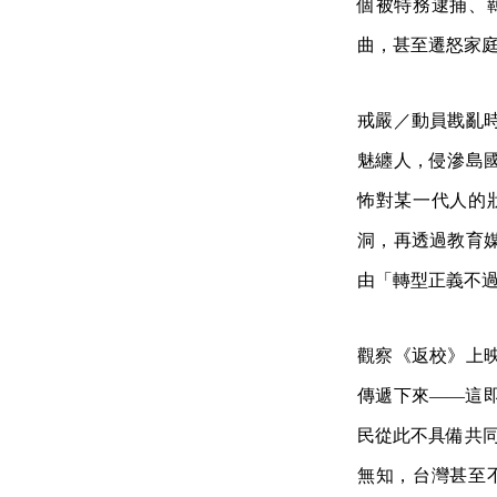
個被特務逮捕、
曲，甚至遷怒家
戒嚴／動員戡亂
魅纏人，侵滲島
怖對某一代人的
洞，再透過教育
由「轉型正義不
觀察《返校》上
傳遞下來——這
民從此不具備共同
無知，台灣甚至