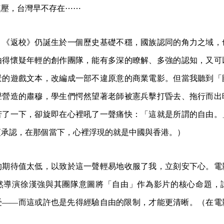
鎮壓，台灣早不存在⋯⋯
，《返校》仍誕生於一個歷史基礎不穩，國族認同的角力之域，
由得懷疑年輕的創作團隊，能有多深的瞭解、多強的認知，又可
景的遊戲文本，改編成一部不違原意的商業電影。但當我聽到「
聲營造的肅穆，學生們愕然望著老師被憲兵擊打昏去、拖行而出
苦了一下，卻旋即在心裡吼了一聲痛快：「這就是所謂的自由。
須承認，在那個當下，心裡浮現的就是中國與香港。）
的期待值太低，以致於這一聲輕易地收服了我，立刻安下心。電
然導演徐漢強與其團隊意圖將「自由」作為影片的核心命題，
受——而這或許也是先得經驗自由的限制，才能更清晰。（在電