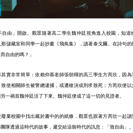
不自由」開啟。觀眾隨著高二學生魏仲廷視角進入校園，知道
入那儲藏室和同學一起抄畫《飛鳥集》，讀著泰戈爾。在詩句的
生而自由的嗎？」
事其實非常簡單：依賴仰慕老師張朝暉的高三學生方芮欣，因為
，致使相關師生被警總逮捕，或遭槍決或刑求致死；方芮欣便以
剩另一禍首魏仲廷活了下來。魏仲廷便成了這一切的見證者。
從廢棄校園中找出藏於書中的的紙條，觀眾也跟著方芮欣一起讀
影團隊透過這時代的故事，遞交給這個時代的訊息：「致自由」