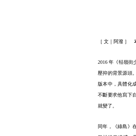
［ 文｜阿潑 ］
2016 年《牯
壓抑的背景源頭
版本中，具體化
不斷要求他寫下
就變了。
同年，《綠島》