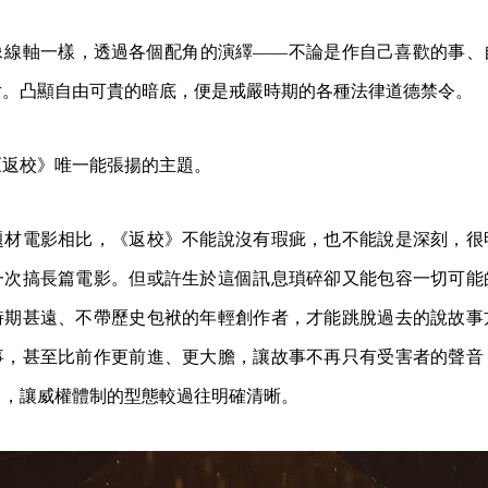
像線軸一樣，透過各個配角的演繹——不論是作自己喜歡的事、
片。凸顯自由可貴的暗底，便是戒嚴時期的各種法律道德禁令。
《返校》唯一能張揚的主題。
題材電影相比，《返校》不能說沒有瑕疵，也不能說是深刻，很
一次搞長篇電影。但或許生於這個訊息瑣碎卻又能包容一切可能
時期甚遠、不帶歷史包袱的年輕創作者，才能跳脫過去的說故事
事，甚至比前作更前進、更大膽，讓故事不再只有受害者的聲音
」，讓威權體制的型態較過往明確清晰。