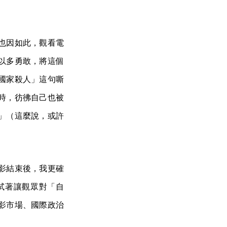
也因如此，觀看電
以多勇敢，將這個
國家殺人」這句嘶
時，彷彿自己也被
」（這麼說，或許
影結束後，我更確
試著讓觀眾對「自
影市場、國際政治