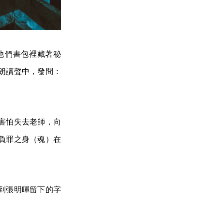
他們書包裡藏著秘
朗讀聲中，發問：
害怕失去老師，向
負罪之身（魂）在
到張明暉留下的字
。