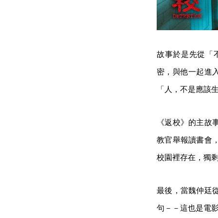
故事於是先從「
密，與他一起進
「人，不是應該
《返校》的主故
教官舉報讀書會
校園裡存在，獨
最後，當魏仲廷
句－－這也是電