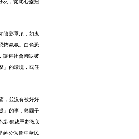
好友，從此心靈扭
如陰影罩頂，如鬼
恐怖氣氛。白色恐
，讓這社會殘缺破
麼」的環境，或任
痛，並沒有被好好
提」的事，島國子
一代對獨裁歷史徹底
是蔣公保衛中華民