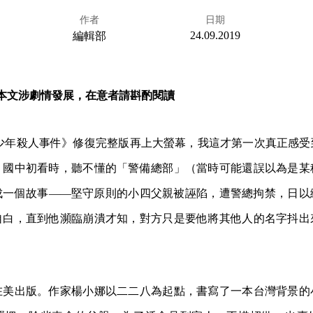
作者
日期
24.09.2019
編輯部
本文涉劇情發展，在意者請斟酌閱讀
嶺街少年殺人事件》修復完整版再上大螢幕，我這才第一次真正感
。國中初看時，聽不懂的「警備總部」（當時可能還誤以為是某
成一個故事——堅守原則的小四父親被誣陷，遭警總拘禁，日以
自白，直到他瀕臨崩潰才知，對方只是要他將其他人的名字抖出
在美出版。作家楊小娜以二二八為起點，書寫了一本台灣背景的