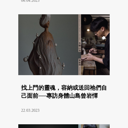
06.04.2023
找上門的靈魂，容納或送回祂們自
己面前──專訪身體山島曾岩懌
22.03.2023