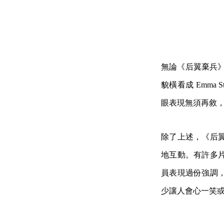
無論《后翼棄兵》
貌橫看成 Emma St
眼表現無須再敘
除了上述，《后
地互動。有許多
員表現過份強調
少讓人會心一笑或