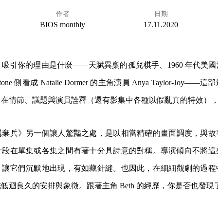
作者
日期
BIOS monthly
17.11.2020
吸引你的理由是什麼——天賦異稟的孤兒棋手、1960 年代美
one 側看成 Natalie Dormer 的主角演員 Anya Taylor-Jo
，在情節、議題與演員詮釋（還有影集中各種以假亂真的特效）
翼棄兵》另一個讓人驚豔之處，是以相當精確的畫面調度，與故
片段在單集或各集之間有著十分具詩意的對稱。導演傾向不將這
，讓它們沉默地出現，有如藏針縫。也因此，在細細觀劇的過程
低迴良久的安排與象徵。跟著主角 Beth 的經歷，你是否也發現