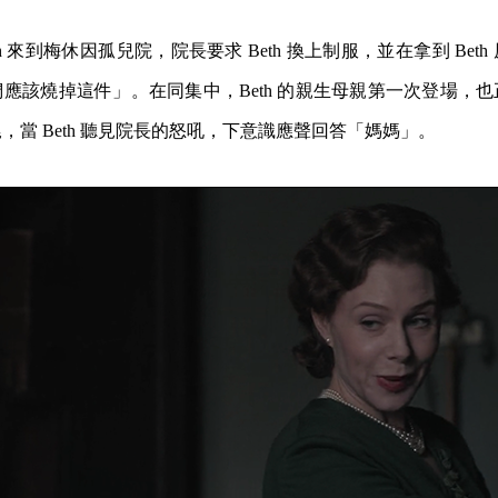
h 來到梅休因孤兒院，院長要求 Beth 換上制服，並在拿到 Bet
應該燒掉這件」。在同集中，Beth 的親生母親第一次登場，
，當 Beth 聽見院長的怒吼，下意識應聲回答「媽媽」。