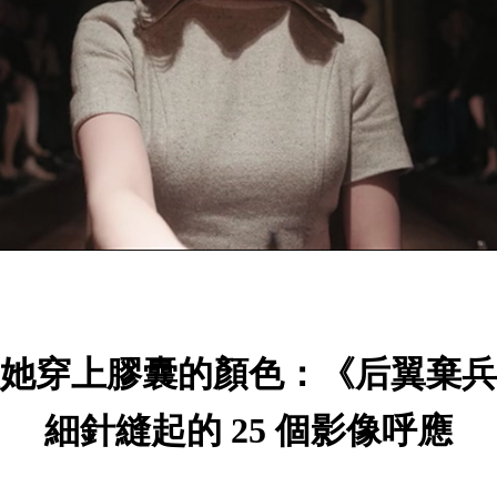
她穿上膠囊的顏色：《后翼棄兵
細針縫起的 25 個影像呼應