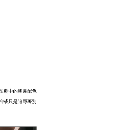
」在劇中的膠囊配色
，抑或只是追尋著別