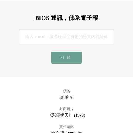
BIOS 通訊，佛系電子報
訂閱
撰稿
鄭秉泓
封面圖片
《彩霞满天》 (1979)
責任編輯