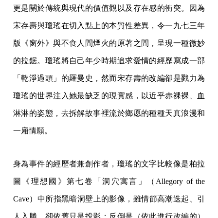
更是關於傳統與現代的價值觀以及存在感的衝突。因為
宋存壽與瓊瑤在切入點上的本質性差異，令一九七三年
版《窗外》與不食人間煙火的原著之間，呈現一種微妙
的拉鋸。瓊瑤將自己年少時期追求愛情的經歷寫成一部
「乾淨過頭」的羅曼史，然而宋存壽的改編卻是戮力為
瓊瑤的世界注入她最缺乏的現實感，以近乎赤裸裸、血
淋淋的姿態，去拆解故事裡流於鄉愿的種種天真浪漫和
一廂情願。
身為事件的經歷者兼創作者，瓊瑤的文字比較像是柏拉
圖《理想國》第七卷「洞穴寓言」（Allegory of the
Cave）中所指黑暗洞壁上的影像，雖情節高潮迭起、引
人入勝，卻依舊只是投影；反倒是（依此進行改編的）