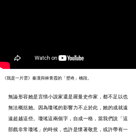
《我是一片雲》秦漢與林青霞的「壁咚」橋段。
無論形容她是言情小說家還是羅曼史作家，都不足以也
無法概括她。因為瓊瑤的影響力不止於此，她的成就遠
遠超越這些。瓊瑤這兩個字，自成一格，當我們說「這
部戲非常瓊瑤」的時候，也許是懷著敬意，或許帶有一