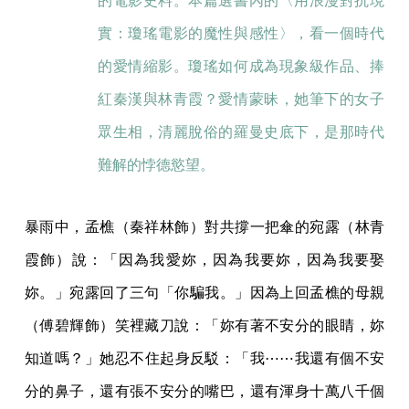
的電影史料。本篇選書內的〈用浪漫對抗現
實：瓊瑤電影的魔性與感性〉，看一個時代
的愛情縮影。瓊瑤如何成為現象級作品、捧
紅秦漢與林青霞？愛情蒙昧，她筆下的女子
眾生相，清麗脫俗的羅曼史底下，是那時代
難解的悖德慾望。
暴雨中，孟樵（秦祥林飾）對共撐一把傘的宛露（林青
霞飾）說：「因為我愛妳，因為我要妳，因為我要娶
妳。」宛露回了三句「你騙我。」因為上回孟樵的母親
（傅碧輝飾）笑裡藏刀說：「妳有著不安分的眼睛，妳
知道嗎？」她忍不住起身反駁：「我⋯⋯我還有個不安
分的鼻子，還有張不安分的嘴巴，還有渾身十萬八千個