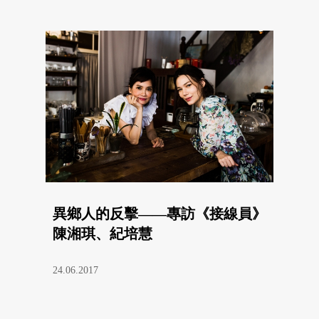
異鄉人的反擊——專訪《接線員》
陳湘琪、紀培慧
24.06.2017