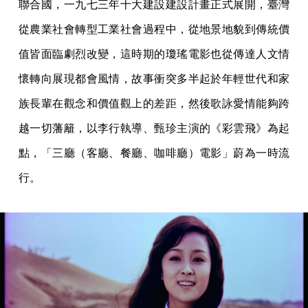
聯合國，一九七三年十大建設建設計畫正式展開，臺灣
從農業社會轉型工業社會過程中，從地景地貌到傳統價
值皆面臨劇烈改變，這時期的瓊瑤電影也從傳達人文情
懷轉向展現都會風情，故事衝突多半起於年輕世代和家
族長輩在觀念和價值觀上的差距，然後歌詠愛情能夠跨
越一切藩籬，以李行執導、甄珍主演的《彩雲飛》為起
點，「三廳（客廳、餐廳、咖啡廳）電影」蔚為一時流
行。