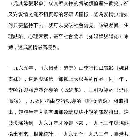
（尤其母親形象）或其所支持的傳統價值產生衝突，卻
又對愛情充滿不切實際的潔癖式憧憬，認為愛情無論如
何只要堅持下去，就可以突破社會偏見、階級差異、生
理缺陷、心理因素，甚至社會倫常（如婚姻與道德）束
縛，達成愛情最高境界。
一九六五年，《六個夢：追尋》由李行拍成電影《婉君
表妹》，這是瓊瑤第一部搬上大銀幕的作品；同一年，
李翰祥與張曾澤合導的《菟絲花》、王引執導的《煙雨
濛濛》，以及同樣由李行執導的《啞女情深》相繼推
出，短短半年內竟有四部改編瓊瑤小說的電影推出。這
波瓊瑤熱到一九六九年才冷卻下來，一九七三年瓊瑤熱
捲土重來。根據統計，一九六五至一九八三年，臺港共