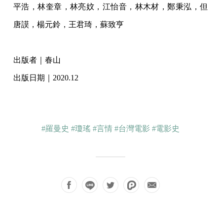
平浩，林奎章，林亮妏，江怡音，林木材，鄭秉泓，但
唐謨，楊元鈴，王君琦，蘇致亨
出版者｜春山
出版日期｜2020.12
#羅曼史
#瓊瑤
#言情
#台灣電影
#電影史