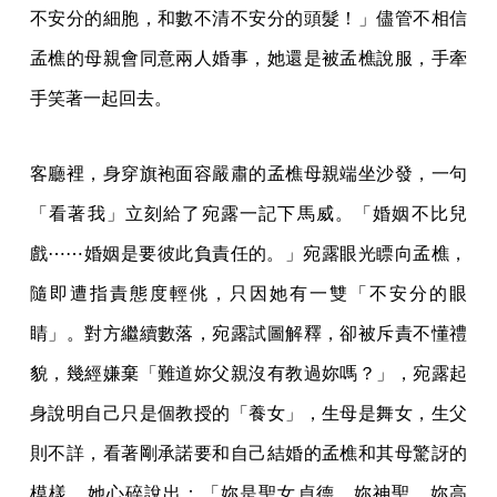
不安分的細胞，和數不清不安分的頭髮！」儘管不相信
孟樵的母親會同意兩人婚事，她還是被孟樵說服，手牽
手笑著一起回去。
客廳裡，身穿旗袍面容嚴肅的孟樵母親端坐沙發，一句
「看著我」立刻給了宛露一記下馬威。「婚姻不比兒
戲⋯⋯婚姻是要彼此負責任的。」宛露眼光瞟向孟樵，
隨即遭指責態度輕佻，只因她有一雙「不安分的眼
睛」。對方繼續數落，宛露試圖解釋，卻被斥責不懂禮
貌，幾經嫌棄「難道妳父親沒有教過妳嗎？」，宛露起
身說明自己只是個教授的「養女」，生母是舞女，生父
則不詳，看著剛承諾要和自己結婚的孟樵和其母驚訝的
模樣，她心碎說出：「妳是聖女貞德，妳神聖，妳高