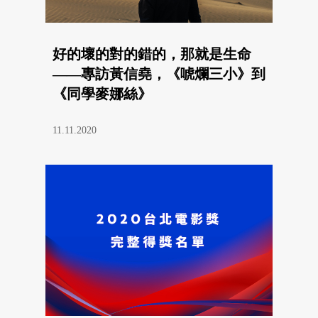
好的壞的對的錯的，那就是生命
——專訪黃信堯，《唬爛三小》到
《同學麥娜絲》
11.11.2020