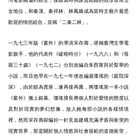
灣電影圈邀約紛至，接續當時與謝賢結婚的甄珍首席玉
女地位，和秦漢、秦祥林、林鳳嬌成為當時文藝片最受
歡迎的情侶組合，並稱「二秦二林」。
一九七三年版《窗外》的導演宋存壽，堪稱臺灣文學電
影旗手，他的代表作《破曉時分》（一九六八）和《母
親三十歲》（一九七二）分別改編自朱西甯與於梨華的
小說，而且他早在一九七一年便改編過瓊瑤的《庭院深
深》，由於頗為賣座，遂再接再厲，將瓊瑤第一本小說
《窗外》搬上銀幕。瓊瑤擅長將個人對於愛情的態度以
及對於現實的夢幻想像，放入她每部小說的各樣情境
裡，然而宋存壽卻偏好一針見血建構充滿矛盾與衝突的
現實世界，那是關於個人情慾與社會規範的道德衝突，