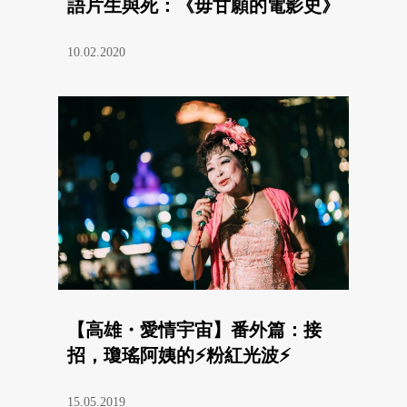
語片生與死：《毋甘願的電影史》
10.02.2020
【高雄・愛情宇宙】番外篇：接
招，瓊瑤阿姨的⚡粉紅光波⚡
15.05.2019