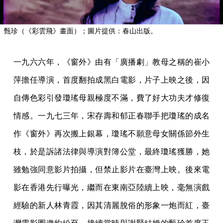
甄珍（《彩雲飛》畫面）；圖片提供：春山出版。
一九六六年，《窗外》由有「廣播劇」教母之稱的崔小
萍擔任導演，首度翻拍成黑白電影，片子上映之後，因
自傳色彩引發瓊瑤母親極度不滿，費了好大功夫才修復
情感。一九七三年，宋存壽和郁正春聯手把瓊瑤的成名
作《窗外》再次搬上銀幕，瓊瑤不願意母女關係節外生
枝，於是訴諸法律與導演對簿公堂，最終瓊瑤獲勝，她
雖勉強同意影片拍攝，但禁止影片在臺灣上映。後來電
影在香港先行曝光，繼而在東南亞陸續上映，毫無演戲
經驗的新人林青霞，因其清麗脫俗的形象一炮而紅，臺