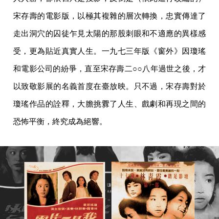
宋存壽的電影版，以極其複雜的層次轉換，忠實傳達了
走出洞穴的囚徒乍見太陽的那股刺眼和不適應的異樣感
受，更為貼近真實人生。一九七三年版《窗外》因瓊瑤
和電影公司的紛爭，直至宋存壽二○○八年過世之後，才
以致敬影展的名義首度在臺放映。只不過，宋存壽對於
瓊瑤作品的詮釋，大膽挑釁了人生、戲劇和再現之間的
恐怖平衡，終究成為絕響。