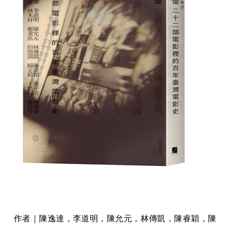
作者｜陳逸達，李道明，陳允元，林傳凱，陳睿穎，陳