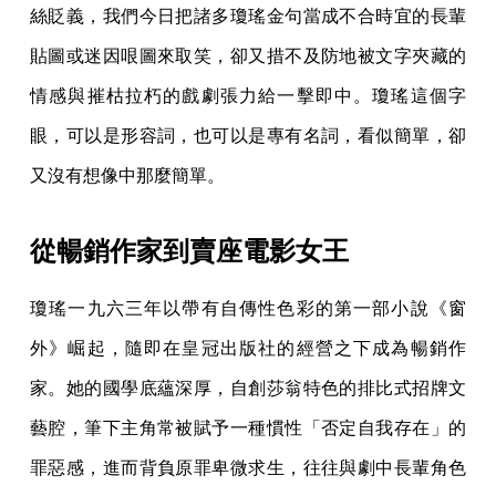
絲貶義，我們今日把諸多瓊瑤金句當成不合時宜的長輩
貼圖或迷因哏圖來取笑，卻又措不及防地被文字夾藏的
情感與摧枯拉朽的戲劇張力給一擊即中。瓊瑤這個字
眼，可以是形容詞，也可以是專有名詞，看似簡單，卻
又沒有想像中那麼簡單。
從暢銷作家到賣座電影女王
瓊瑤一九六三年以帶有自傳性色彩的第一部小說《窗
外》崛起，隨即在皇冠出版社的經營之下成為暢銷作
家。她的國學底蘊深厚，自創莎翁特色的排比式招牌文
藝腔，筆下主角常被賦予一種慣性「否定自我存在」的
罪惡感，進而背負原罪卑微求生，往往與劇中長輩角色