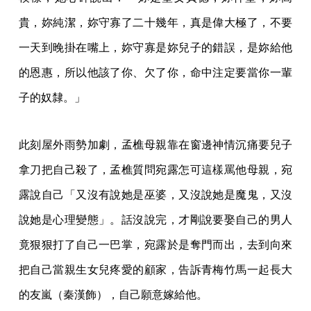
貴，妳純潔，妳守寡了二十幾年，真是偉大極了，不要
一天到晚掛在嘴上，妳守寡是妳兒子的錯誤，是妳給他
的恩惠，所以他該了你、欠了你，命中注定要當你一輩
子的奴隸。」
此刻屋外雨勢加劇，孟樵母親靠在窗邊神情沉痛要兒子
拿刀把自己殺了，孟樵質問宛露怎可這樣罵他母親，宛
露說自己「又沒有說她是巫婆，又沒說她是魔鬼，又沒
說她是心理變態」。話沒說完，才剛說要娶自己的男人
竟狠狠打了自己一巴掌，宛露於是奪門而出，去到向來
把自己當親生女兒疼愛的顧家，告訴青梅竹馬一起長大
的友嵐（秦漢飾），自己願意嫁給他。