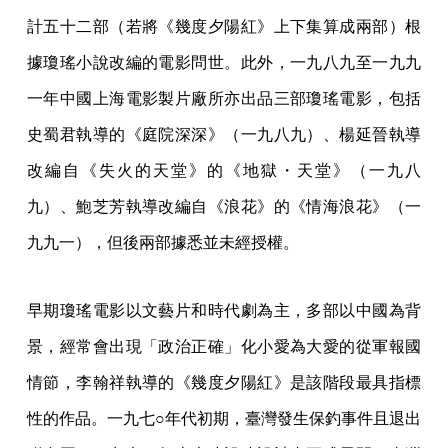
計五十二部（若將《幾度夕陽紅》上下集算成兩部）根
據瓊瑤小說改編的電影問世。此外，一九八九至一九九
一年中國上海電影製片廠所亦出品三部瓊瑤電影，包括
史蜀君執導的《庭院深深》（一九八九）、楊延晉執導
改編自《失火的天堂》的《地獄・天堂》（一九八
九）、鮑芝芳執導改編自《浪花》的《情海浪花》（一
九九一），但後兩部據悉並未經授權。
早期瓊瑤電影以文藝片和時代劇為主，多部以中國為背
景，經常會出現「政治正確」化小愛為大愛的從軍報國
情節，李翰祥執導的《幾度夕陽紅》是該階段最具指標
性的作品。一九七○年代初期，臺灣發生保釣事件且退出