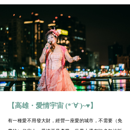
【高雄・愛情宇宙 (*´∀`)~♥】
有一種愛不用發大財，經營一座愛的城市，不需要（免