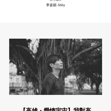
李姿穎 Abby
【高雄・愛情宇宙】我對高