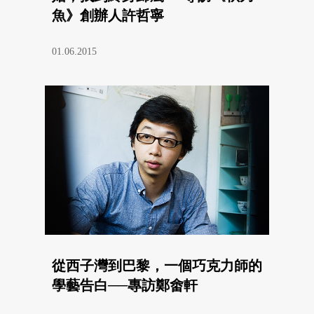
魚》創辦人許哲寧
01.06.2015
從西子灣到巴黎，一個巧克力師的
學藝告白──專訪鄭畬軒