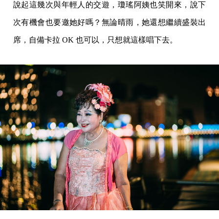
說起這幾次與年輕人的交遊，瓊瑤阿姨也笑開來，說下
次有機會也要邀她好嗎？無論晴雨，她還想繼續盛裝出
席，自備卡拉 OK 也可以，只想就這樣唱下去。