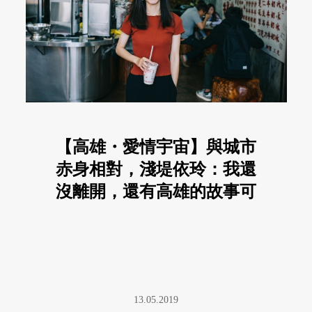
【高雄・愛情宇宙】與城市
赤身相對，淺堤依玲：我還
沒離開，還有高雄的故事可
說
13.05.2019