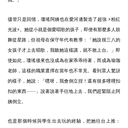
儘管只是回憶，瓊瑤阿姨也在愛河邊製造了超強 ⚡粉紅
光波⚡。她從小就是個愛唱歌的孩子，即便有那麼多人鼓
舞從星路，但祖母在保守年代有教導：「她說很三八的
女孩子才上去唱歌，我聽她這樣講，就不敢上台。」即
使如此，瓊瑤後來也沒成為在家乖乖待著，而成為瑜珈
老師，這樣的職業選擇在當年也不常見。看到眾人驚訝
的樣子，她說：「嘿呀，我會倒立捏！還有很多哩哩扣
扣的東西⋯⋯」說著說著手往地上去，我們趕緊阻止阿
姨倒立。
也是那個時候與學生出去玩的經驗，把她往台上推：