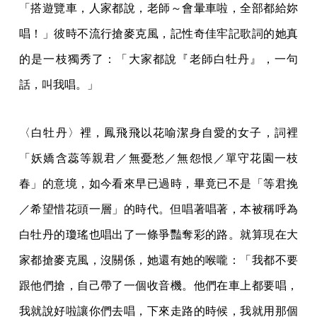
「搭遊覽車，人家都說，老師～會暈車啦，全部都給妳
唱！」彼時不流行搶麥克風，記性奇佳牢記歌詞的她真
的是一枝獨秀了：「大家都說『老師白牡丹』，一句
話，叫我唱。」
〈白牡丹〉裡，鳳飛飛以花喻潔身自愛的女子，詞裡
「妖嬌含蕊等親君／無憂愁／無怨恨／單守花園一枝
春」的意境，如今看來早已過時，畢竟已不是「等君挽
／希望惜花頭一層」的時代。但唱著唱著，本被稱呼為
白牡丹的瓊瑤也唱出了一條爭豔奪彩的路。就算現在大
家都搶麥克風，沒關係，她還有她的喉嚨：「我都不要
跟他們搶，自己帶了一個收音機。他們在車上都要唱，
我就說好啦讓你們去唱，下來走路的時候，我就用那個