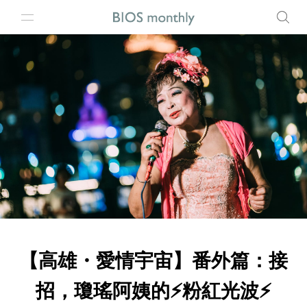
【高雄・愛情宇宙】番外篇：接
招，瓊瑤阿姨的⚡粉紅光波⚡