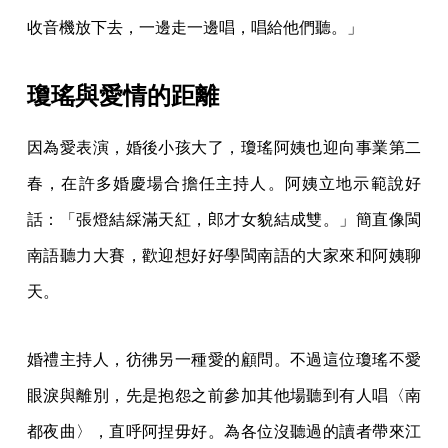
收音機放下去，一邊走一邊唱，唱給他們聽。」
瓊瑤與愛情的距離
因為愛表演，婚後小孩大了，瓊瑤阿姨也迎向事業第二
春，在許多婚慶場合擔任主持人。阿姨立地示範說好
話：「張燈結綵滿天紅，郎才女貌結成雙。」簡直像閩
南語聽力大賽，歡迎想好好學閩南語的大家來和阿姨聊
天。
婚禮主持人，彷彿另一種愛的顧問。不過這位瓊瑤不愛
眼淚與離別，先是抱怨之前參加其他場聽到有人唱〈南
都夜曲〉，直呼阿捏毋好。為各位沒聽過的讀者帶來江