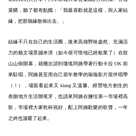
菜餚，聽了都有點餓：「我最喜歡就是這樣，與人家結
緣，把那個緣散佈出去。」
結緣不只在自己的生活圈，後來高雄野味盎然、充滿活
力的藝文場景蹦米滂（如今很可惜地已經歇業了）在鼓
山山側開幕，就幾次請到瓊瑤阿姨帶著行動卡拉 OK 前
來駐唱，阿姨甚至用自己當年教學的瑜珈影片當伴唱帶
（！），場面看起來又 kiang 又溫馨。經營地方創生的
叁捌地方生活辦尾牙，也請來阿姨在鹽埕第一市場裡高
歌，市場裡大家乾杯祝好，配上阿姨歡樂的歌聲，一年
之終也溫暖了起來。