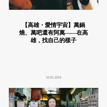
【高雄・愛情宇宙】萬鍋
燒、萬吧還有阿萬——在高
雄，找自己的樣子
10.05.2019