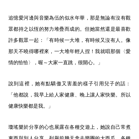
追憶愛河邊與音樂為伍的似水年華，那是無論有沒有觀
眾都持之以恆的努力堆疊而成的。但她當然還是最喜歡
許多觀眾一起：「有時候一大堆，有時候又沒有人。像
那天不曉得哪裡來，一大堆年輕人捏！我就唱那個〈愛
情的恰恰〉，喔～大家一直跳，很開心。」
說到這裡，她有點驕傲又害羞的樣子引用兒子的話：
「他都說，我早上給人家健康、晚上讓人家快樂。所以
健康快樂都是我。」
瓊瑤樂於分享的心也展露在各種交遊上，她說自己常煮
東西與別人分享，列舉前幾天拿去樂團的大西瓜、各種