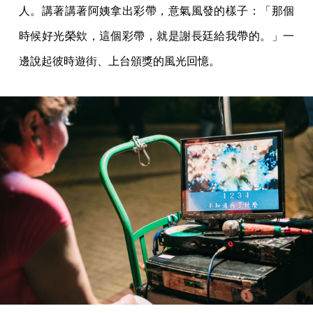
人。講著講著阿姨拿出彩帶，意氣風發的樣子：「那個
時候好光榮欸，這個彩帶，就是謝長廷給我帶的。」一
邊說起彼時遊街、上台頒獎的風光回憶。