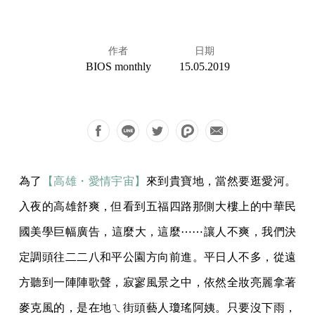
作者
日期
BIOS monthly
15.05.2019
為了
【高雄・愛情宇宙】
來到貴寶地，當然要逛愛河。
入夜的高雄舒爽，但看到五福四路那側大樓上的中華民
國美學巨幅廣告，這麼大，這麼⋯⋯讓人不爽，我們決
定調頭往二二八和平公園方向前進。平日人不多，從遠
方聽到一陣陣歌聲，寂寥風景之中，依然全妝亮麗拿著
麥克風的，是在地ㄟ街頭藝人瓊瑤阿姨。只要沒下雨，