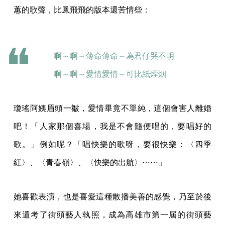
蕙的歌聲，比鳳飛飛的版本還苦情些：
啊～啊～薄命薄命～為君仔哭不明
啊～啊～愛情愛情～可比紙煙烟
瓊瑤阿姨眉頭一皺，愛情畢竟不單純，這個會害人離婚
吧！「人家那個喜場，我是不會隨便唱的，要唱好的
歌。」例如呢？「唱快樂的歌呀，要很快樂：〈四季
紅〉、〈青春嶺〉、〈快樂的出航〉⋯⋯」
她喜歡表演，也是喜愛這種散播美善的感覺，乃至於後
來還考了街頭藝人執照，成為高雄市第一屆的街頭藝