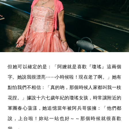
但她可以確定的是：「阿嬤就是喜歡『瓊瑤』這兩個
字。她說我很漂亮⋯⋯小時候啦！現在老了啊。」她有
點怕我們不相信：「真的吶，那個時候人家都叫我一枝
花捏。」據說十六七歲年紀的瓊瑤女孩，時常讓附近的
軍團春心蕩漾，她追憶當年被阿兵哥簇擁：「他們都
說，上台啦！妳站一站也好～～那個時候就很喜歡
我。」