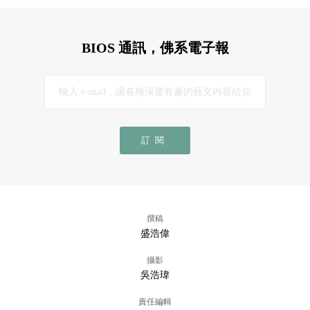
BIOS 通訊，佛系電子報
訂閱
撰稿
盛浩偉
攝影
吳浩瑋
責任編輯