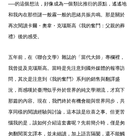
──的這個想法，好像成為一個類比推衍的原點，遙遙地
和我內在那些謎一般霧一般的思緒共振共鳴。那是關於
再次閱讀卡爾・奧韋・克瑙斯高《我的奮鬥：父親的葬
禮》後的感受。
五年前，在《聯合文學》雜誌的「當代大師」專欄裡，
我曾提及克瑙斯高。當時是先注意到國外媒體的報導訪
問，其次是注意到《我的奮鬥》系列的銷售與翻譯盛
況，而感嘆於臺灣似乎外於世界的純文學潮流，才寫下
那篇的內容。現在，我們終於有機會能與世界同步，共
享同樣的閱讀經驗與討論，這本該是欣喜之事。但更苦
惱我的是，該如何介紹這套書呢？先前簡介時，僅是匆
匆翻閱英文譯本，並未細讀，加上語言隔閡，還不能觸