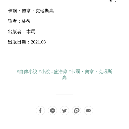
者：
卡爾・奧韋・克瑙斯高
譯者：林後
出版者：木馬
出版日期：2021.03
#自傳小說
#小說
#盛浩偉
#卡爾・奧韋・克瑙斯
高