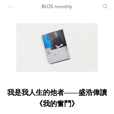
我是我人生的他者——盛浩偉讀
《我的奮鬥》