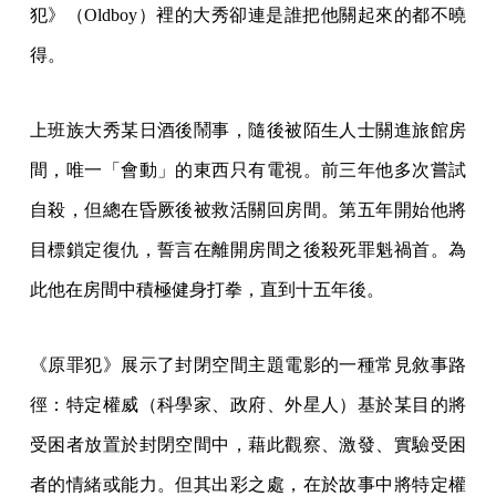
犯》（Oldboy）裡的大秀卻連是誰把他關起來的都不曉
得。
上班族大秀某日酒後鬧事，隨後被陌生人士關進旅館房
間，唯一「會動」的東西只有電視。前三年他多次嘗試
自殺，但總在昏厥後被救活關回房間。第五年開始他將
目標鎖定復仇，誓言在離開房間之後殺死罪魁禍首。為
此他在房間中積極健身打拳，直到十五年後。
《原罪犯》展示了封閉空間主題電影的一種常見敘事路
徑：特定權威（科學家、政府、外星人）基於某目的將
受困者放置於封閉空間中，藉此觀察、激發、實驗受困
者的情緒或能力。但其出彩之處，在於故事中將特定權