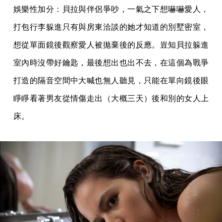
娛樂性加分：貝拉與伴侶爭吵，一氣之下想嚇嚇愛人，
打包行李躲進只有與房東洽談的她才知道的別墅密室，
想從單面鏡後觀察愛人被拋棄後的反應。豈知貝拉躲進
室內時沒帶好鑰匙，最後想出也出不去，在這個為戰爭
打造的隔音空間中大喊也無人聽見，只能在單向鏡後眼
睜睜看著男友從情傷走出（大概三天）後和別的女人上
床。