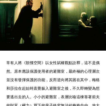
常有人將《顫慄空間》以女性賦權觀點詮釋，這不是偶
然。原本應該保護使用者的避難室，最終極的心理層次
並沒有發揮保護的功能，反而逆向將其困在其中，梅格
和莎拉在起始時直覺躲入避難室之後，不久即轉變為想
要逃出去的人。小小的避難室，表層比喻這棟靠著前夫
的財富（權力）買下的房子終究無法給梅格自由，放大