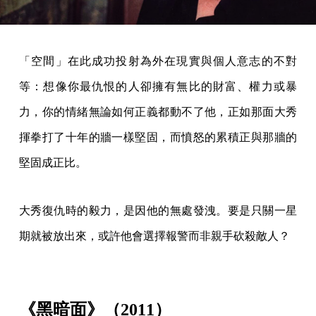
「空間」在此成功投射為外在現實與個人意志的不對
等：想像你最仇恨的人卻擁有無比的財富、權力或暴
力，你的情緒無論如何正義都動不了他，正如那面大秀
揮拳打了十年的牆一樣堅固，而憤怒的累積正與那牆的
堅固成正比。
大秀復仇時的毅力，是因他的無處發洩。要是只關一星
期就被放出來，或許他會選擇報警而非親手砍殺敵人？
《黑暗面》（2011）