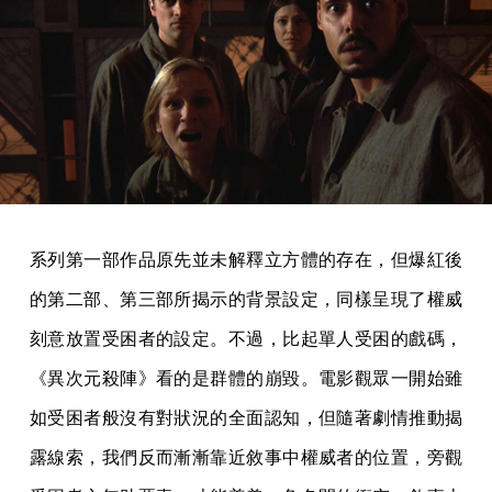
系列第一部作品原先並未解釋立方體的存在，但爆紅後
的第二部、第三部所揭示的背景設定，同樣呈現了權威
刻意放置受困者的設定。不過，比起單人受困的戲碼，
《異次元殺陣》看的是群體的崩毀。電影觀眾一開始雖
如受困者般沒有對狀況的全面認知，但隨著劇情推動揭
露線索，我們反而漸漸靠近敘事中權威者的位置，旁觀