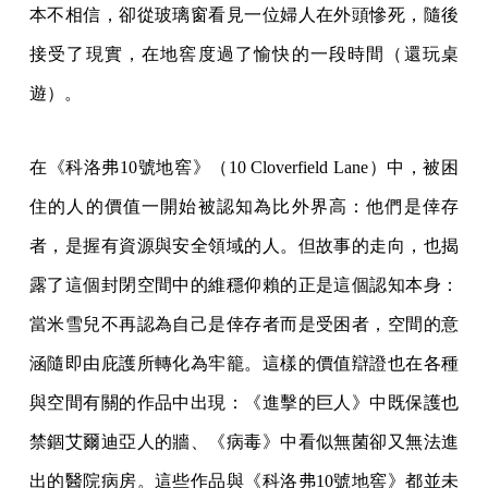
本不相信，卻從玻璃窗看見一位婦人在外頭慘死，隨後
接受了現實，在地窖度過了愉快的一段時間（還玩桌
遊）。
在《科洛弗10號地窖》（10 Cloverfield Lane）中，被困
住的人的價值一開始被認知為比外界高：他們是倖存
者，是握有資源與安全領域的人。但故事的走向，也揭
露了這個封閉空間中的維穩仰賴的正是這個認知本身：
當米雪兒不再認為自己是倖存者而是受困者，空間的意
涵隨即由庇護所轉化為牢籠。這樣的價值辯證也在各種
與空間有關的作品中出現：《進擊的巨人》中既保護也
禁錮艾爾迪亞人的牆、《病毒》中看似無菌卻又無法進
出的醫院病房。這些作品與《科洛弗10號地窖》都並未