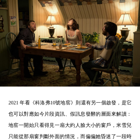
2021 年看《科洛弗10號地窖》則還有另一個啟發，是它
也可以對應如今片段資訊、假訊息發酵的層面來解讀：
地窖一開始只看得見一扇大約人臉大小的窗戶，米雪兒
只能從那扇窗判斷外面的情況，而偏偏她昏迷了一段時