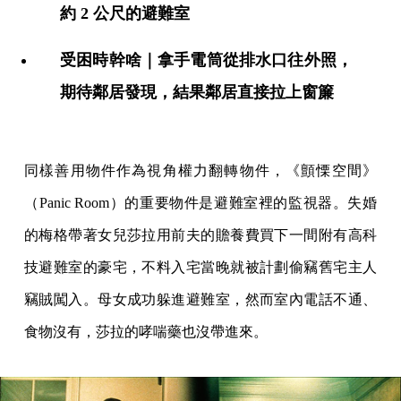
約 2 公尺的避難室
受困時幹啥｜拿手電筒從排水口往外照，
期待鄰居發現，結果鄰居直接拉上窗簾
同樣善用物件作為視角權力翻轉物件，《顫慄空間》
（Panic Room）的重要物件是避難室裡的監視器。失婚
的梅格帶著女兒莎拉用前夫的贍養費買下一間附有高科
技避難室的豪宅，不料入宅當晚就被計劃偷竊舊宅主人
竊賊闖入。母女成功躲進避難室，然而室內電話不通、
食物沒有，莎拉的哮喘藥也沒帶進來。