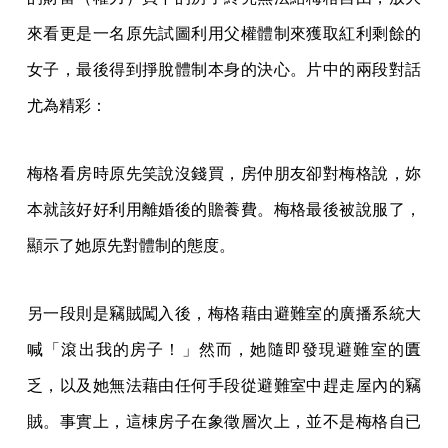
來看更是一名原先試圖利用父權體制來獲取紅利剩餘的
女子，最後得到掙脫體制本身的決心。片中的兩段對話
尤為精彩：
梅格看房時原先笑說沒錢買，房仲朋友卻對梅格說，妳
本就該好好利用離婚後的贍養費。梅格最後被說服了，
顯示了她原先對體制的態度。
另一段則是竊賊闖入後，梅格藉由避難室的廣播系統大
喊「滾出我的房子！」然而，她隨即發現避難室的匱
乏，以及她無法藉由任何手段從避難室中趕走屋內的竊
賊。事實上，這棟房子在象徵層次上，並不是梅格自已