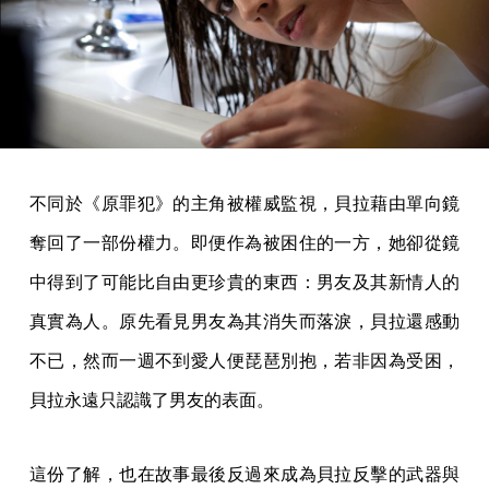
不同於《原罪犯》的主角被權威監視，貝拉藉由單向鏡
奪回了一部份權力。即便作為被困住的一方，她卻從鏡
中得到了可能比自由更珍貴的東西：男友及其新情人的
真實為人。原先看見男友為其消失而落淚，貝拉還感動
不已，然而一週不到愛人便琵琶別抱，若非因為受困，
貝拉永遠只認識了男友的表面。
這份了解，也在故事最後反過來成為貝拉反擊的武器與