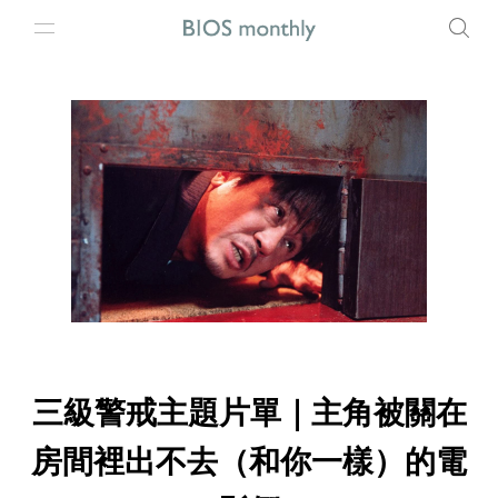
三級警戒主題片單｜主角被關在
房間裡出不去（和你一樣）的電