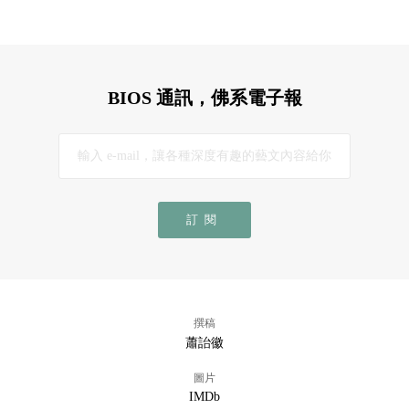
BIOS 通訊，佛系電子報
訂閱
撰稿
蕭詒徽
圖片
IMDb