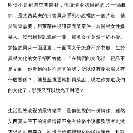
即便不是封閉空間題材，但疫情令我憶起的另一個細
節，是艾西莫夫的刑警貝萊系列小說裡的一個片段：基
於調查需要，貝萊藉由視訊審問某案件一名異星女性嫌
疑人。沒想到視訊鏡頭一開，那名女子竟然一絲不掛。
驚慌的貝萊一面迴避，一面問女子怎麼不穿衣服，生於
異星文化的女子卻回答他：「在我們的文化裡，視訊不
是見面，你看到的並不是真的我，所以沒有穿衣服又有
什麼關係？」她甚至挑逗地對貝萊說，現在你知道我們
的文化了，那我又可以脫光了對吧？
生活型態改變的最終結果，是價值觀的一併轉移。雖然
艾西莫夫筆下的這個情節不免有通俗小說服務讀者刺激
需求的動機存在，卻也是價值觀變化的極端範例，也許