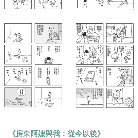
《房東阿嬤與我：從今以後》