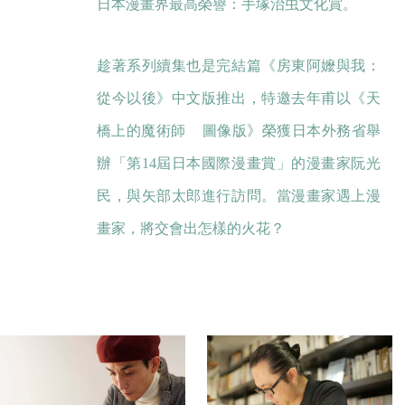
日本漫畫界最高榮譽：手塚治虫文化賞。
趁著系列續集也是完結篇《房東阿嬤與我：
從今以後》中文版推出，特邀去年甫以《天
橋上的魔術師 圖像版》榮獲日本外務省舉
辦「第14屆日本國際漫畫賞」的漫畫家阮光
民，與矢部太郎進行訪問。當漫畫家遇上漫
畫家，將交會出怎樣的火花？