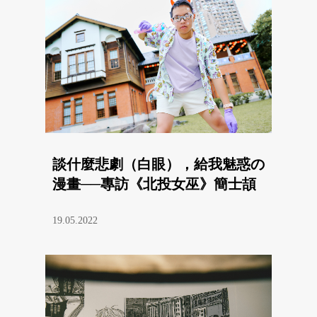
談什麼悲劇（白眼），給我魅惑の
漫畫──專訪《北投女巫》簡士頡
19.05.2022