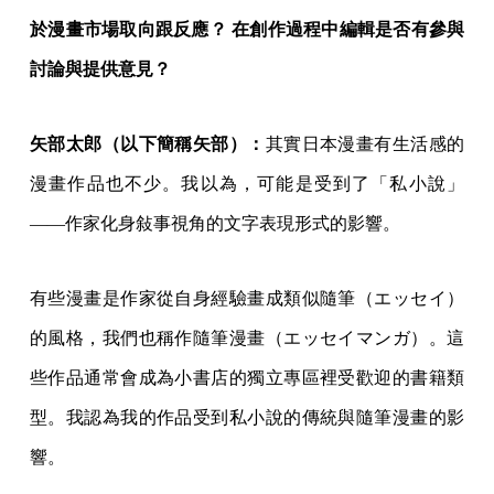
於漫畫市場取向跟反應？ 在創作過程中編輯是否有參與
討論與提供意見？
矢部太郎（以下簡稱矢部）：
其實日本漫畫有生活感的
漫畫作品也不少。我以為，可能是受到了「私小說」
――作家化身敍事視角的文字表現形式的影響。
有些漫畫是作家從自身經驗畫成類似隨筆（エッセイ）
的風格，我們也稱作隨筆漫畫（エッセイマンガ）。這
些作品通常會成為小書店的獨立專區裡受歡迎的書籍類
型。我認為我的作品受到私小說的傳統與隨筆漫畫的影
響。