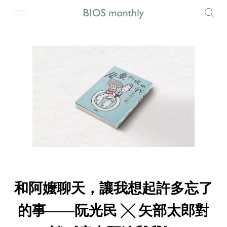
和阿嬤聊天，讓我想起許多忘了
的事——阮光民 ╳ 矢部太郎對