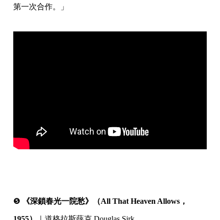
第一次合作。」
⠀
⠀
❺
《深鎖春光一院愁》（All That Heaven Allows，
1955）
｜道格拉斯薛克 Douglas Sirk