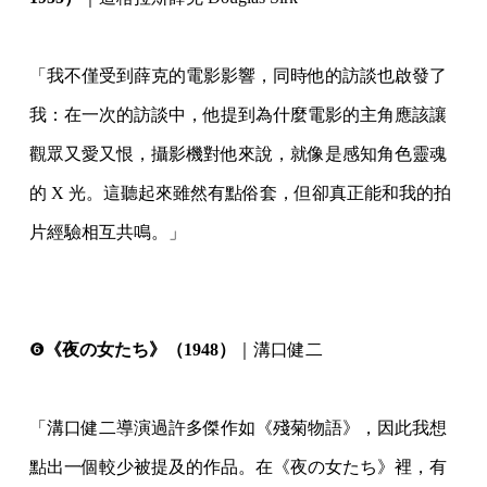
⠀
「我不僅受到薛克的電影影響，同時他的訪談也啟發了
我：在一次的訪談中，他提到為什麼電影的主角應該讓
觀眾又愛又恨，攝影機對他來說，就像是感知角色靈魂
的 X 光。這聽起來雖然有點俗套，但卻真正能和我的拍
片經驗相互共鳴。」
⠀
⠀
❻
《夜の女たち》（1948）
｜溝口健二
⠀
「溝口健二導演過許多傑作如《殘菊物語》，因此我想
點出一個較少被提及的作品。在《夜の女たち》裡，有