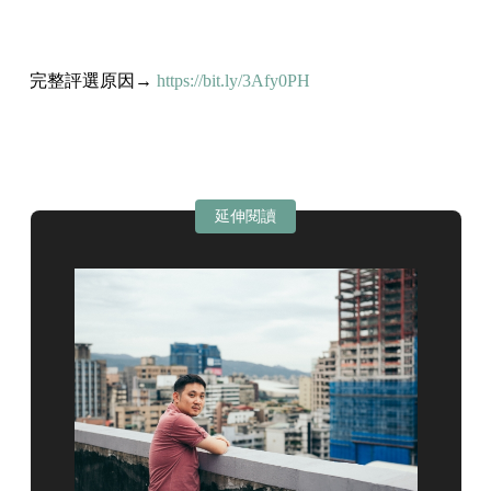
⠀
完整評選原因→
https://bit.ly/3Afy0PH
⠀
延伸閱讀