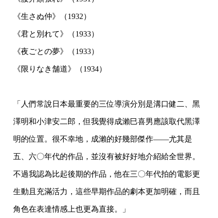
《生さぬ仲》（1932）
《君と別れて》（1933）
《夜ごとの夢》（1933）
《限りなき舗道》（1934）
⠀
「人們常說日本最重要的三位導演分別是溝口健二、黑
澤明和小津安二郎，但我覺得成瀨巳喜男應該取代黑澤
明的位置。很不幸地，成瀨的好幾部傑作——尤其是
五、六〇年代的作品，並沒有被好好地介紹給全世界。
不過我認為比起後期的作品，他在三〇年代拍的電影更
生動且充滿活力，這些早期作品的劇本更加明確，而且
角色在表達情感上也更為直接。」