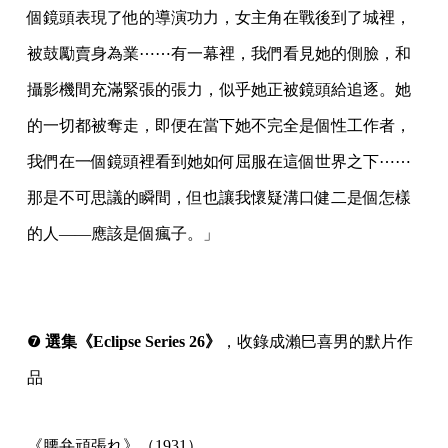
個鏡頭表現了他的導演功力，女主角在戰後到了城裡，
被鼓勵賣身為業⋯⋯有一幕裡，我們看見她的側臉，和
攝影機間充滿緊張的張力，似乎她正被鏡頭給追逐。她
的一切都被奪走，即便在當下她不完全是個性工作者，
我們在一個鏡頭裡看到她如何屈服在這個世界之下⋯⋯
那是不可思議的瞬間，但也讓我懷疑溝口健二是個怎樣
的人——應該是個瘋子。」
⠀
⠀
❼
選集《Eclipse Series 26》
，收錄成瀨巳喜男的默片作
品
《腰弁頑張れ》（1931）