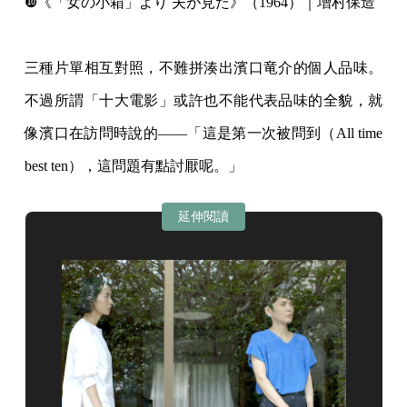
❿《「女の小箱」より 夫が見た》（1964）｜增村保造
⠀⠀
三種片單相互對照，不難拼湊出濱口竜介的個人品味。
不過所謂「十大電影」或許也不能代表品味的全貌，就
像濱口在訪問時說的——「這是第一次被問到（All time
best ten），這問題有點討厭呢。」
延伸閱讀