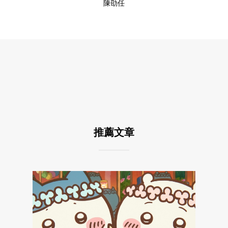
陳劭任
推薦文章