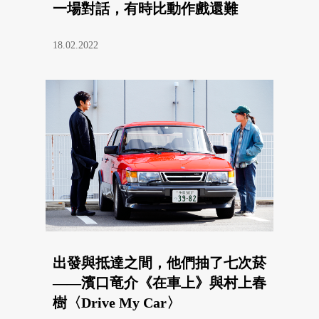
一場對話，有時比動作戲還難
18.02.2022
出發與抵達之間，他們抽了七次菸
——濱口竜介《在車上》與村上春
樹〈Drive My Car〉