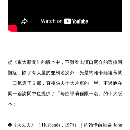
⠀
從《東大新聞》的版本中，不難看出濱口竜介的選擇困
難症，除了有大量的並列名次外，光是約翰卡薩維蒂就
一口氣選了 5 部，直接佔去十大片單的一半。不過他在
同一篇訪問中也提供了「每位導演僅限一名」的十大版
本：⠀
❶《大丈夫》（ Husbands，1974）｜約翰卡薩維蒂 John