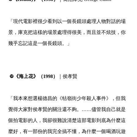
⠀
「現代電影裡很少看到以一個長鏡頭處理人物對話的場
景，庫克把這樣的場景處理得很美，而且並不炫技，你
幾乎忘記這是一個長鏡頭。」
⠀
⠀
❿
《海上花》（1998）
｜侯孝賢
⠀
「我本來想選楊德昌的《牯嶺街少年殺人事件》，但我
覺得大家對侯孝賢的關注還不夠。……儘管我自己就是
個拍電影的人，我卻很難說清楚這部電影到底為什麼這
麼好，有一部份的我完全搞不懂，為什麼一個喝酒玩遊