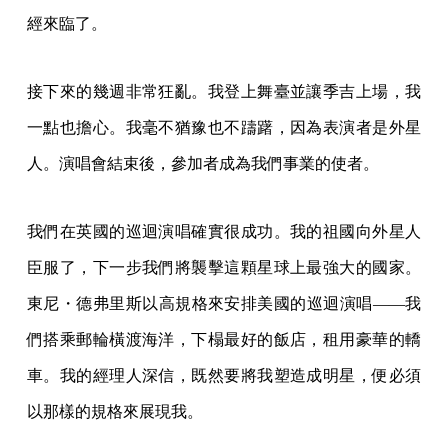
經來臨了。
接下來的幾週非常狂亂。我登上舞臺並讓季吉上場，我
一點也擔心。我毫不猶豫也不躊躇，因為表演者是外星
人。演唱會結束後，參加者成為我們事業的使者。
我們在英國的巡迴演唱確實很成功。我的祖國向外星人
臣服了，下一步我們將襲擊這顆星球上最強大的國家。
東尼・德弗里斯以高規格來安排美國的巡迴演唱——我
們搭乘郵輪橫渡海洋，下榻最好的飯店，租用豪華的轎
車。我的經理人深信，既然要將我塑造成明星，便必須
以那樣的規格來展現我。