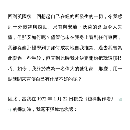
回到英國後，回想起自己在紐約所發生的一切，令我感
到十分鼓舞與感動。只有與安迪・沃荷的會面令人失
望，但那又如何呢？儘管他未在我身上看到任何東西，
我卻從他那裡學到了如何成功地自我推銷。過去我曾為
此耍過一些手段，但直到此時我才決定開始把玩這項技
巧。如今，我終於成為一名偉大的藝術家，那麼，用一
點醜聞來宣傳自己有什麼不好的呢？
因此，當我在 1972 年 1 月 22 日接受《旋律製作者》
［註
的採訪時，我毫不猶豫地承認：
4］