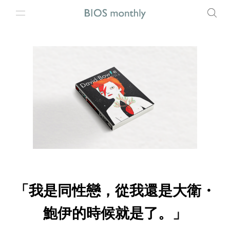
「我是同性戀，從我還是大衛・
鮑伊的時候就是了。」