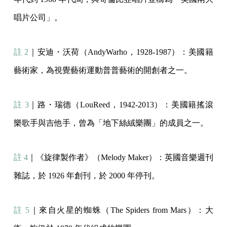
唱片公司」。
註 2
｜安迪・沃荷（AndyWarho，1928-1987）：美國籍
藝術家，為視覺藝術運動普普藝術的開創者之一。
註 3
｜路・瑞德（LouReed，1942-2013）：美國籍搖滾
樂歌手與吉他手，曾為「地下絲絨樂團」的成員之一。
註 4
｜《旋律製作者》（Melody Maker）：英國音樂週刊
雜誌，於 1926 年創刊，於 2000 年停刊。
註 5
｜來自火星的蜘蛛（The Spiders from Mars）：大