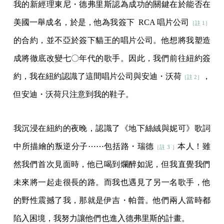
我的新經理東尼・德弗里斯認為成功的關鍵在於能否在
美國一舉成名，於是，他為我簽下 RCA 唱片公司
［註 1］
的合約，並不亞於簽下貓王的唱片公司。他想將我塑造
成將徹底改變七〇年代的歌手。因此，我們前往紐約簽
約，我在紐約認識了這間唱片公司與安迪・沃荷
，
［註 2］
但安迪・沃荷只注意到我的鞋子。
我沉浸在紐約的夜晚，認識了《地下絲絨與妮可》歌詞
中所描繪的叛逆分子⋯⋯包括路・瑞德
本人！雖
［註 3 ］
然我們首次見面時，他已喝到爛醉如泥，但我直覺我們
未來將一起走很長的路。而我也遇見了另一名歌手，他
的野性震撼了我，那就是伊吉・帕普。他們兩人當時都
陷入困境，我努力讓他們也進入德弗里斯的計畫。