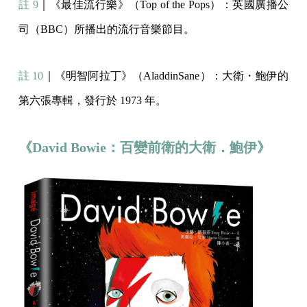
註 9
｜《最佳流行樂》（Top of the Pops）：英國廣播公
司（BBC）所播出的流行音樂節目。
註 10
｜《明智阿拉丁》（AladdinSane）：大衛・鮑伊的
第六張專輯，發行於 1973 年。
《David Bowie：百變前衛的大衛．鮑伊》