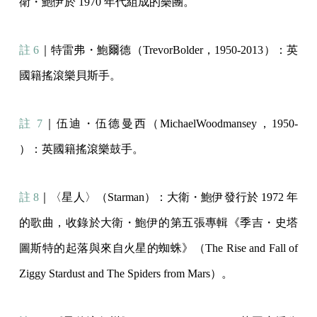
衛・鮑伊於 1970 年代組成的樂團。
註 6
｜特雷弗・鮑爾德（TrevorBolder，1950-2013）：英
國籍搖滾樂貝斯手。
註 7
｜伍迪・伍德曼西（MichaelWoodmansey，1950-
）：英國籍搖滾樂鼓手。
註 8
｜〈星人〉（Starman）：大衛・鮑伊發行於 1972 年
的歌曲，收錄於大衛・鮑伊的第五張專輯《季吉・史塔
圖斯特的起落與來自火星的蜘蛛》（The Rise and Fall of
Ziggy Stardust and The Spiders from Mars）。