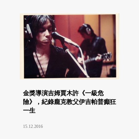
金獎導演吉姆賈木許《一級危
險》，紀錄龐克教父伊吉帕普癲狂
一生
15.12.2016