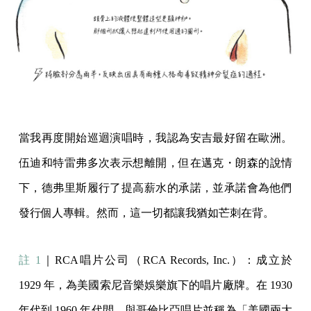
當我再度開始巡迴演唱時，我認為安吉最好留在歐洲。
伍迪和特雷弗多次表示想離開，但在邁克・朗森的說情
下，德弗里斯履行了提高薪水的承諾，並承諾會為他們
發行個人專輯。然而，這一切都讓我猶如芒刺在背。
註 1
｜RCA唱片公司（RCA Records, Inc.）：成立於
1929 年，為美國索尼音樂娛樂旗下的唱片廠牌。在 1930
年代到 1960 年代間，與哥倫比亞唱片並稱為「美國兩大