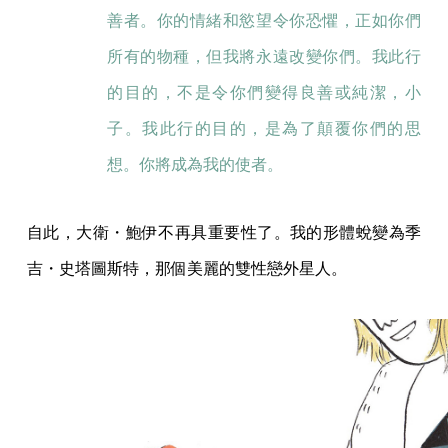
善者。你的情緒和慾望令你恐懼，正如你們
所有的物種，但我將永遠改變你們。我此行
的目的，不是令你們變得良善或純潔，小
子。我此行的目的，是為了顛覆你們的思
想。你將成為我的使者。
自此，大衛・鮑伊不再具重要性了。我的形體蛻變為季
吉・史塔圖斯特，那個美麗的雙性戀外星人。