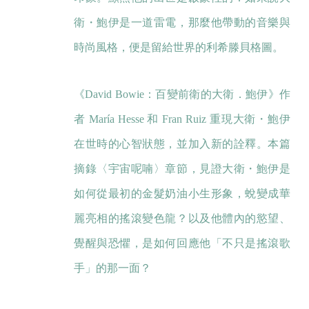
衛・鮑伊是一道雷電，那麼他帶動的音樂與
時尚風格，便是留給世界的利希滕貝格圖。
《David Bowie：百變前衛的大衛．鮑伊》作
者 María Hesse 和 Fran Ruiz 重現大衛・鮑伊
在世時的心智狀態，並加入新的詮釋。本篇
摘錄〈宇宙呢喃〉章節，見證大衛・鮑伊是
如何從最初的金髮奶油小生形象，蛻變成華
麗亮相的搖滾變色龍？以及他體內的慾望、
覺醒與恐懼，是如何回應他「不只是搖滾歌
手」的那一面？