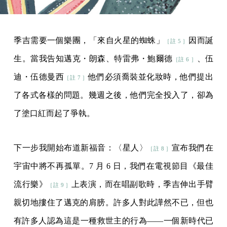
季吉需要一個樂團，「來自火星的蜘蛛」
因而誕
［註 5 ］
生。當我告知邁克・朗森、特雷弗・鮑爾德
、伍
［註 6 ］
迪・伍德曼西
他們必須喬裝並化妝時，他們提出
［註 7 ］
了各式各樣的問題。幾週之後，他們完全投入了，卻為
了塗口紅而起了爭執。
下一步我開始布道新福音：〈星人〉
宣布我們在
［註 8 ］
宇宙中將不再孤單。7 月 6 日，我們在電視節目《最佳
流行樂》
上表演，而在唱副歌時，季吉伸出手臂
［註 9 ］
親切地摟住了邁克的肩膀。許多人對此譁然不已，但也
有許多人認為這是一種救世主的行為——一個新時代已