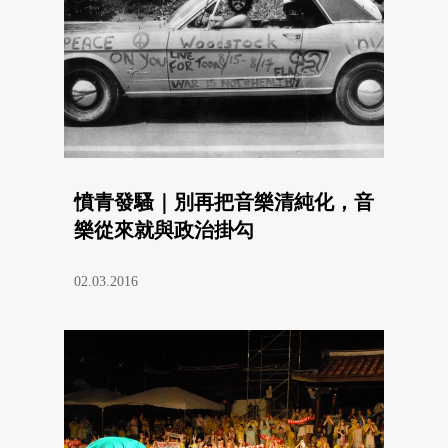
憤青發騷｜別再把音樂清純化，音
樂從來就與政治掛勾
02.03.2016