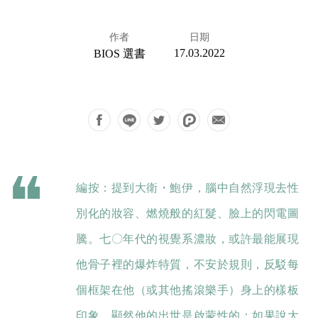
作者
日期
17.03.2022
BIOS 選書
編按：提到大衛・鮑伊，腦中自然浮現去性
別化的妝容、燃燒般的紅髮、臉上的閃電圖
騰。七〇年代的視覺系濃妝，或許最能展現
他骨子裡的爆炸特質，不安於規則，反駁每
個框架在他（或其他搖滾樂手）身上的樣板
印象。顯然他的出世是啟蒙性的：如果說大