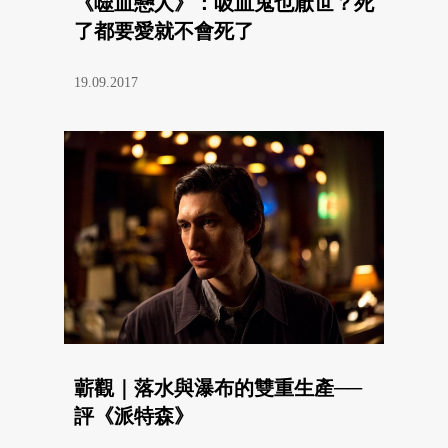
《噬血戀人》：吸血鬼也厭世？死
了都要愛就不會死了
19.09.2017
蘄觀｜落水與瀑布的雙重生產──
評《派特森》