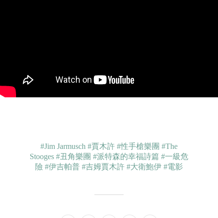
#Jim Jarmusch
#賈木許
#性手槍樂團
#The
Stooges
#丑角樂團
#派特森的幸福詩篇
#一級危
險
#伊吉帕普
#吉姆賈木許
#大衛鮑伊
#電影