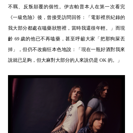
不羈、反叛顛覆的個性。伊吉帕普本人在第一次看完
《一級危險》後，曾接受訪問回答：「電影裡所紀錄的
我大部分都處在嗑藥狀態裡，當時我還很年輕。」而現
齡 69 歲的他已不再嗑藥，甚至呼籲大家「把那狗屎丟
掉」，但仍不改癲狂本色地說：「現在一瓶好酒對我來
說就已足夠，但大麻對大部分的人來說仍是 OK 的。」