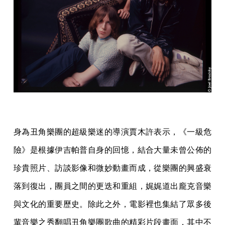
身為丑角樂團的超級樂迷的導演賈木許表示，《一級危
險》是根據伊吉帕普自身的回憶，結合大量未曾公佈的
珍貴照片、訪談影像和微妙動畫而成，從樂團的興盛衰
落到復出，團員之間的更迭和重組，娓娓道出龐克音樂
與文化的重要歷史。除此之外，電影裡也集結了眾多後
輩音樂之秀翻唱丑角樂團歌曲的精彩片段畫面，其中不