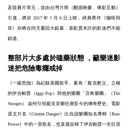
及競賽片單元，並由台灣片商（翻面映畫、傳影互動）
引進，將於 2017 年 1 月 6 日上映，經典舊作《咖啡與
菸》亦將在同天重回大銀幕，喜歡賈木許的影迷們不能
錯過。
整部片大多處於嗑藥狀態 ，籲樂迷影
迷把危險毒癮戒掉
《一級危險》為紀錄美國歌手、素有「龐克教父」之稱
的伊吉帕普（Iggy Pop）與他的樂團「丑角樂團」（The
Stooges） 如何引領龐克音樂狂潮至今的傳奇歷史。電影
原文片名《Gimme Danger》出自該樂團知名專輯《Raw
Power》中的一首歌名，也直接反映了伊吉帕普一生狂浪