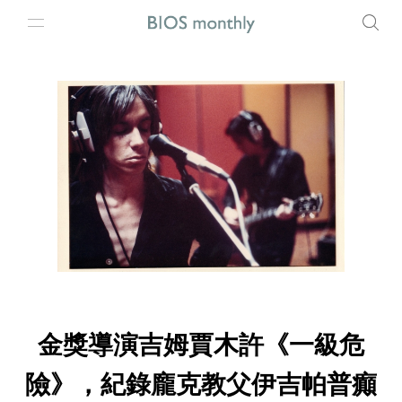
金獎導演吉姆賈木許《一級危
險》，紀錄龐克教父伊吉帕普癲