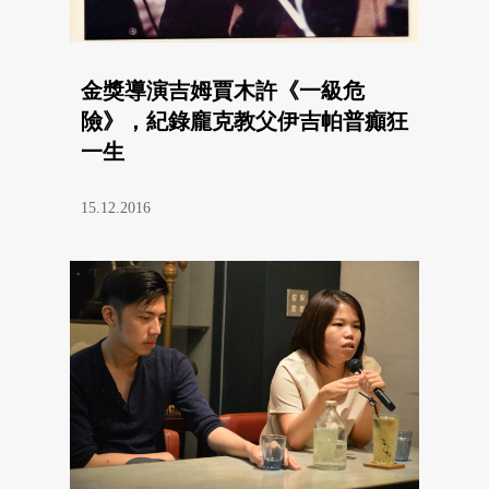
金獎導演吉姆賈木許《一級危
險》，紀錄龐克教父伊吉帕普癲狂
一生
15.12.2016