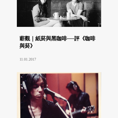
蘄觀｜紙菸與黑咖啡──評《咖啡
與菸》
11.01.2017