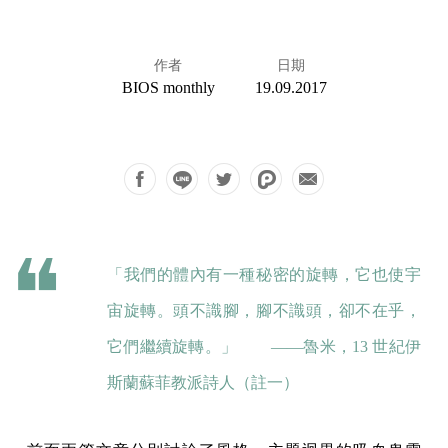
作者
日期
BIOS monthly
19.09.2017
「我們的體內有一種秘密的旋轉，它也使宇
宙旋轉。頭不識腳，腳不識頭，卻不在乎，
它們繼續旋轉。」 ——魯米，13 世紀伊
斯蘭蘇菲教派詩人（註一）