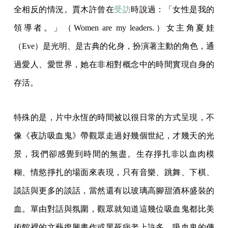
全相反的情況。賈木許曾在
受訪
時說過：「女性是我的
領導者。」（Women are my leaders.）女主角夏娃
（Eve）是光明、是古典的化身，扮演著主動的角色，通
過愛人、愛世界，她在非相對概念中的時間實現自身的
存活。
特殊的是，片中永恆的時間被以很日常的方式呈現，不
像《夜訪吸血鬼》帶觀眾走過好幾個世紀，才幾天的光
景，我們卻感覺到時間的無盡。生存掙扎非以血肉模
糊、情慾掙扎的場面來表現，只有音樂、跳舞、下棋、
談話與更多的談話，當然還有以玻璃高腳甜酒杯盛裝的
血。單由對話與氛圍，觀眾就知道這幾位吸血鬼都比美
術館裡的文藝復興畫作或黑死病老上許多，吸血鬼的傳