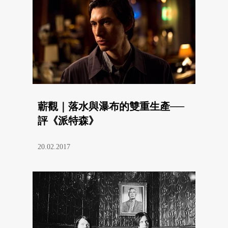
蘄觀｜落水與瀑布的雙重生產──
評《派特森》
20.02.2017