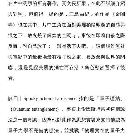
在片中閱讀的所有著作。受文長所限，在此不詳細介紹
與對照，但值得一提的是，三島由紀夫的作品《金閣
寺》也在其中。片中主角在面對美麗稍縱即逝的傷感與
恨之下，放火燒了輝煌的金閣寺，事後在即將自殺之際
反悔，對自己說了：「還是活下去吧。」這個場景無疑
與電影中的最後場景有相呼應之處。要放棄與世界的關
聯，還是見證美麗的消亡而存活？角色顯然選擇了後
者。
註四｜Spooky action at a distance. 指的是「量子纏結」
（Quantum entanglement）。事實上愛因斯坦當初這個說
法是一個嘲諷，因為他以此作為思想實驗來支持他認為
量子力學不完備的想法，並挑戰「物理實在的量子力