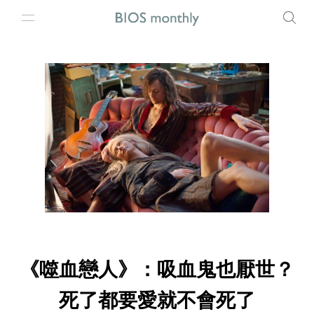
《噬血戀人》：吸血鬼也厭世？
死了都要愛就不會死了