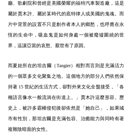
廳、歌劇院和曾經是美國榮耀的福特汽車製造廠，這是
屬於賈木許、屬於某時代的底特律人或美國的鬼魂。而
片中背景的設置不只是創作者本人的鄉愁，也呼應在永
恆的生命中，吸血鬼是如何身處一個被廢墟圍繞的世
界，這讓亞當的哀愁、厭世有了原因。
而夏娃所在的坦吉爾（Tangier）相對而言則是充滿活力
的一個眾多文化聚集之地。這個地方的部分人們依然保
持著 15 世紀的生活方式，卻對外來文化全盤接受，「各
種語言像水一般流淌在街道上。」賈木許這麼形容。歷
史上，被許多霸權侵犯後卻依然是「她自己」，如果城
市有性別，那坦吉爾是充滿包容、治癒能力與同時有著
複雜陰暗面的女性。