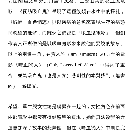
前面兩篇文章分別討論了風格、主題迥異的吸血鬼電
影，《夜訪吸血鬼》呈現了這種族類在永生中的掙扎，
《蝙蝠：血色情慾》則以疾病的意象來表現生存的病態
與慾望的無解，而雖然它們都是「吸血鬼電影」，但創
作者真正所做的是以吸血鬼形象來說他們要說的故事。
以上的兩個主題，在賈木許（Jim Jarmusch）2013 年的電
影《噬血戀人》（Only Lovers Left Alive）中得到了重
合，並為吸血鬼（也是人類）悲劇性的本質找到（無害
的）一線曙光。
希望、重生與女性總是聯繫在一起的，女性角色在前面
兩部電影中都沒有得到慾望的實現，她們無法改變的命
運更加深了故事的悲劇性，但在《噬血戀人》中則是完