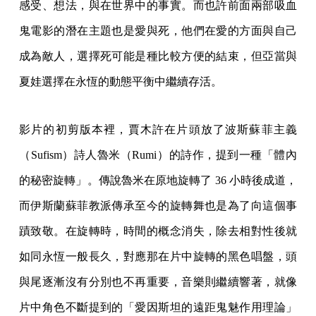
感受、想法，與在世界中的事實。而也許前面兩部吸血
鬼電影的潛在主題也是愛與死，他們在愛的方面與自己
成為敵人，選擇死可能是種比較方便的結束，但亞當與
夏娃選擇在永恆的動態平衡中繼續存活。
影片的初剪版本裡，賈木許在片頭放了波斯蘇菲主義
（Sufism）詩人魯米（Rumi）的詩作，提到一種「體內
的秘密旋轉」。傳說魯米在原地旋轉了 36 小時後成道，
而伊斯蘭蘇菲教派傳承至今的旋轉舞也是為了向這個事
蹟致敬。在旋轉時，時間的概念消失，除去相對性後就
如同永恆一般長久，對應那在片中旋轉的黑色唱盤，頭
與尾逐漸沒有分別也不再重要，音樂則繼續響著，就像
片中角色不斷提到的「愛因斯坦的遠距鬼魅作用理論」