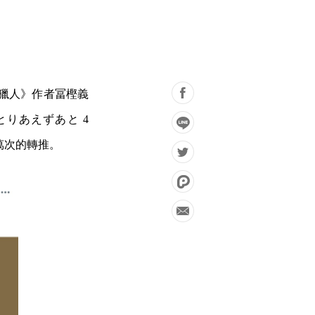
R 獵人》作者冨樫義
りあえずあと 4
 萬次的轉推。​