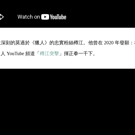
象深刻的莫過於《獵人》的忠實粉絲樽江。他曾在 2020 年發願
YouTube 頻道「
樽江突擊
」揮正拳一千下。​