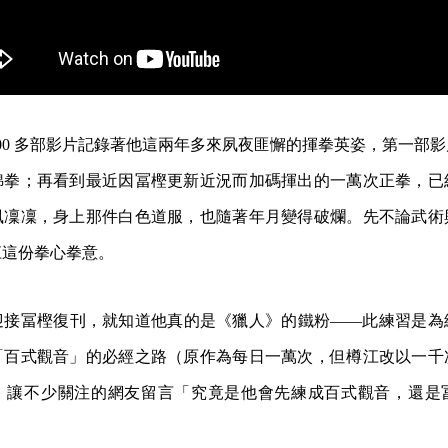
00 多部影片記錄著他這兩年多來夙夜匪懈的揮拳英姿，第一部
綿拳；再看到最近因冨樫更新近況而加碼揮出的一萬次正拳，已
風凜凜，身上那件白色道服，也隨著年月變得破爛。先不論武術
這份拳心拳意。​
迎接冨樫復刊，就知道他真的是《獵人》的鐵粉——此練習是為
「百式觀音」的必經之路（原作為每日一萬次，但樽江改以一千
，讓不少關注的網友留言「究竟是他會先練成百式觀音，還是