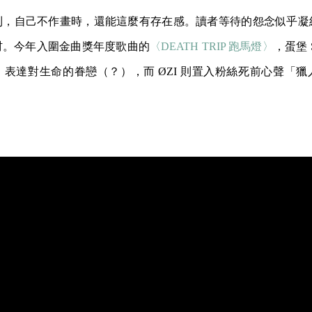
到，自己不作畫時，還能這麼有存在感。讀者等待的怨念似乎凝
材。今年入圍金曲獎年度歌曲的
〈DEATH TRIP 跑馬燈〉
，蛋堡 S
表達對生命的眷戀（？），而 ØZI 則置入粉絲死前心聲「