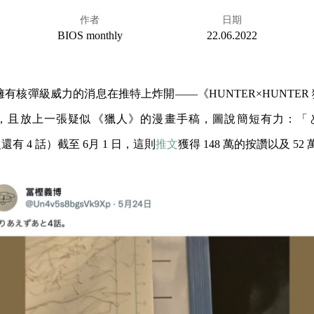
作者
日期
BIOS monthly
22.06.2022
一則擁有核彈級威力的消息在推特上炸開——《HUNTER×HUNTE
，且放上一張疑似《獵人》的漫畫手稿，圖說簡短有力：「と
有 4 話）截至 6月 1 日，這則
推文
獲得 148 萬的按讚以及 52