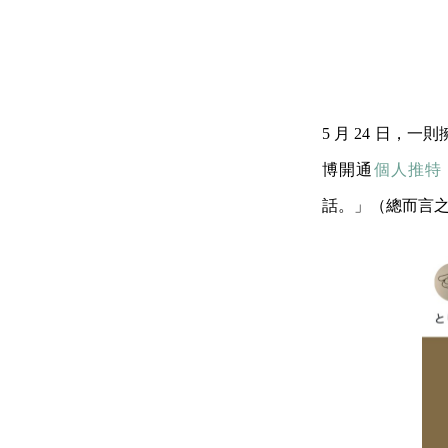
5 月 24 日，
博開通
個人推特
話。」（總而言之還