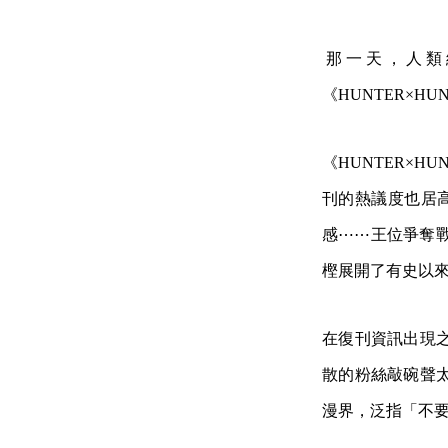
​那一天，人
《HUNTER×H
《HUNTER×H
刊的熱議度也居高
感⋯⋯王位爭奪戰
樫展開了有史以來
在復刊資訊出現
散的粉絲敲碗聲
漫界，泛指「不要