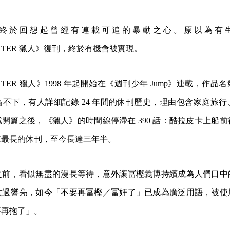
類終於回想起曾經有連載可追的暴動之心。原以為有
UNTER 獵人》復刊，終於有機會被實現。​
UNTER 獵人》1998 年起開始在《週刊少年 Jump》連載，作
不下，有人詳細記錄 24 年間的休刊歷史，理由包含家庭旅
開篇之後，《獵人》的時間線停滯在 390 話：酷拉皮卡上船
最長的休刊，至今長達三年半。​
之前，看似無盡的漫長等待，意外讓冨樫義博持續成為人們口中
太過響亮，如今「不要再冨樫／冨奸了」已成為廣泛用語，被使
再拖了」。​