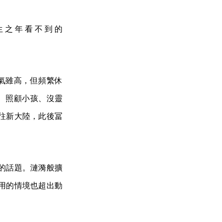
生之年看不到的
品名氣雖高，但頻繁休
行、照顧小孩、沒靈
前往新大陸，此後冨
的話題。漣漪般擴
用的情境也超出動