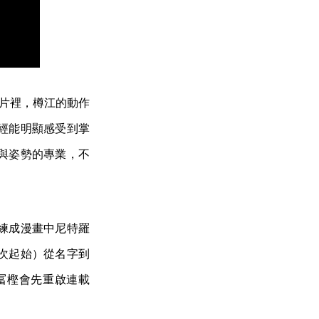
影片裡，樽江的動作
經能明顯感受到掌
與姿勢的專業，不
練成漫畫中尼特羅
次起始）從名字到
冨樫會先重啟連載