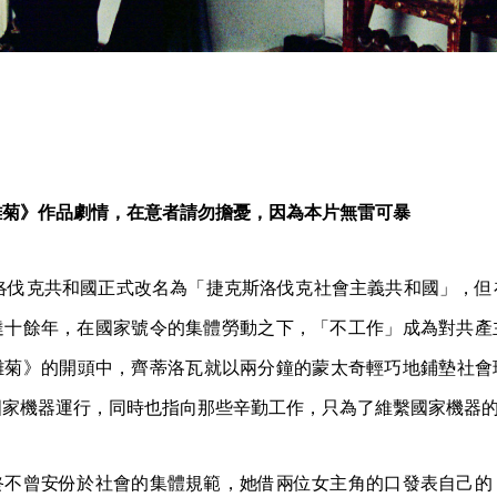
雛菊》作品劇情，在意者請勿擔憂，因為本片無雷可暴
克斯洛伐克共和國正式改名為「捷克斯洛伐克社會主義共和國」，
達十餘年，在國家號令的集體勞動之下，「不工作」成為對共產
雛菊》的開頭中，齊蒂洛瓦就以兩分鐘的蒙太奇輕巧地鋪墊社會
國家機器運行，同時也指向那些辛勤工作，只為了維繫國家機器
終不曾安份於社會的集體規範，她借兩位女主角的口發表自己的