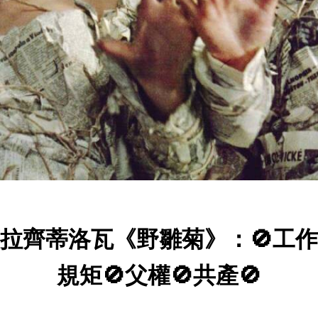
拉齊蒂洛瓦《野雛菊》：🚫工作
規矩🚫父權🚫共產🚫