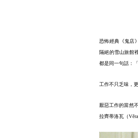
恐怖經典《鬼店》（T
隔絕的雪山旅館
都是同一句話：「All wor
工作不只乏味，
厭惡工作的當然不
拉齊蒂洛瓦（Věra