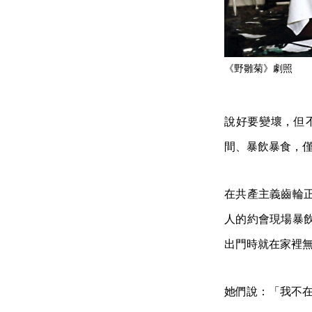
《野雛菊》劇照
說好要變壞，但
間、暴飲暴食，
在共產主義齒輪
人的約會現場暴
出門時就在家裡
她們說：「我不