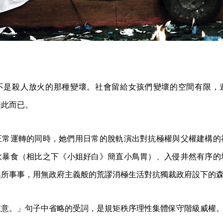
不是殺人放火的那種變壞。社會留給女孩們變壞的空間有限，
僅此而已。
正常運轉的同時，她們用日常的脫軌演出對抗極權與父權建構的
飲暴食（相比之下《小姐好白》簡直小鳥胃）、入侵井然有序的
無所事事，用無政府主義般的荒謬消極生活對抗獨裁政府設下的
在意。」句子中省略的受詞，是規矩秩序理性集體保守階級威權