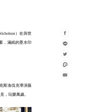
cholson）在與世
看，滿紙的墨水印
捷克斯洛伐克導演薇
工作再見，玩樂萬歲。