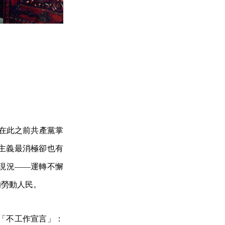
但在此之前共產黨掌
主義最消極卻也有
現況——運轉不懈
的勞動人民。
「不工作宣言」：