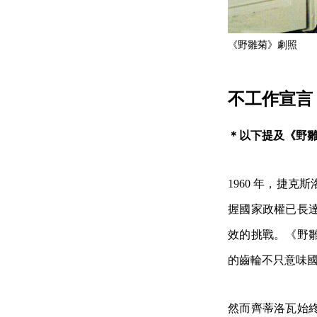
《野雛菊》劇照
不工作宣言
＊以下提及《野
1960 年，捷
握國家政權已長
效的挑戰。《野
的齒輪不只意味
然而齊蒂洛瓦始