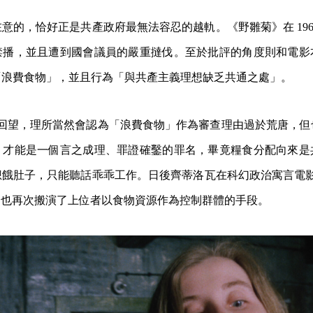
意的，恰好正是共產政府最無法容忍的越軌。《野雛菊》在 196
禁播，並且遭到國會議員的嚴重撻伐。至於批評的角度則和電影
「浪費食物」，並且行為「與共產主義理想缺乏共通之處」。
的眼光回望，理所當然會認為「浪費食物」作為審查理由過於荒唐，
」才能是一個言之成理、罪證確鑿的罪名，畢竟糧食分配向來是
餓肚子，只能聽話乖乖工作。日後齊蒂洛瓦在科幻政治寓言電影《狼
6）中，也再次搬演了上位者以食物資源作為控制群體的手段。