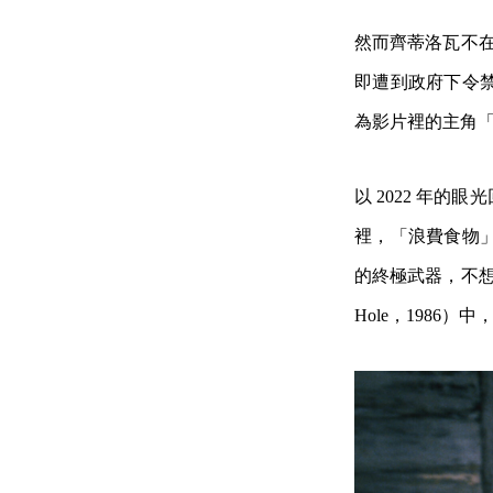
然而齊蒂洛瓦不在
即遭到政府下令
為影片裡的主角
以 2022 年
裡，「浪費食物
的終極武器，不想
Hole，198