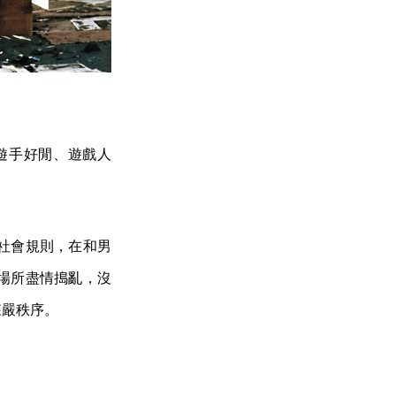
遊手好閒、遊戲人
社會規則，在和男
場所盡情搗亂，沒
森嚴秩序。
。