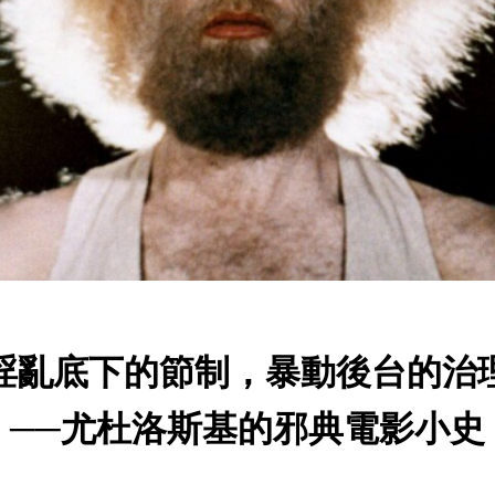
淫亂底下的節制，暴動後台的治
──尤杜洛斯基的邪典電影小史