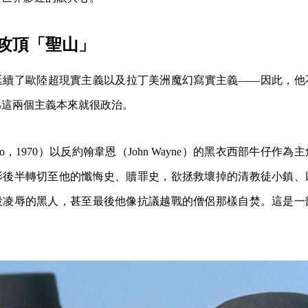
攻頂「聖山」
延續了歐陸超現實主義以及拉丁美洲魔幻寫實主義——因此，他
為這兩個主義本來就很政治。
opo，1970）以反約翰韋恩（John Wayne）的黑衣西部牛仔作
影後半轉切至他的懺悔史、贖罪史，欲拯救壞掉的清教徒小鎮、
役凌辱的黑人，甚至最後他像抗議越戰的僧侶那樣自焚。這是一