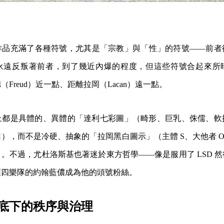
作品充滿了各種符號，尤其是「宗教」與「性」的符號——前者
永遠反叛著前者，到了幾近內爆的程度，但這些符號合起來所
Freud）近一點、距離拉岡（Lacan）遠一點。
上都是具體的、異體的「達利七彩圖」（畸形、巨乳、侏儒、軟
），而不是冷硬、抽象的「拉岡黑白圖示」（主體 S、大他者 O
。不過，尤杜洛斯基也著迷於東方哲學——像是服用了 LSD 
頭四樂隊的約翰藍儂成為他的頭號粉絲。
底下的秩序與治理