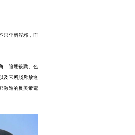
不只歪斜淫邪，而
為主角，追逐殺戮、色
以及它所賤斥放逐
部激進的反美帝電