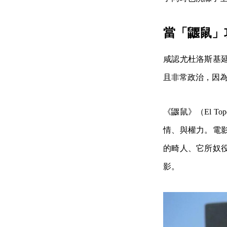
當「鼴鼠」
咸認尤杜洛斯基
且非常政治，因
《鼴鼠》（El T
情、與權力。電
的畸人、它所奴
影。