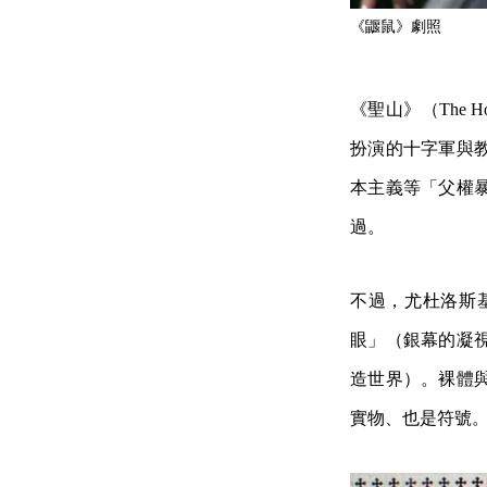
《鼴鼠》劇照
《聖山》（The 
扮演的十字軍與
本主義等「父權
過。
不過，尤杜洛斯
眼」（銀幕的凝
造世界）。裸體
實物、也是符號