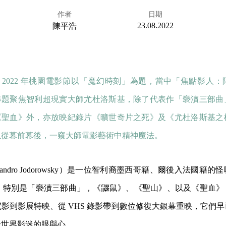
作者
日期
23.08.2022
陳平浩
：2022 年桃園電影節以「魔幻時刻」為題，當中「焦點影人
專題聚焦智利超現實大師尤杜洛斯基，除了代表作「褻瀆三部曲
《聖血》外，亦放映紀錄片《曠世奇片之死》及《尤杜洛斯基之
以從幕前幕後，一窺大師電影藝術中精神魔法。
jandro Jodorowsky）是一位智利裔墨西哥籍、爾後入法國籍
ilms），特別是「褻瀆三部曲」，《鼴鼠》、《聖山》、以及《聖血
影到影展特映、從 VHS 錄影帶到數位修復大銀幕重映，它們
全世界影迷的眼與心。