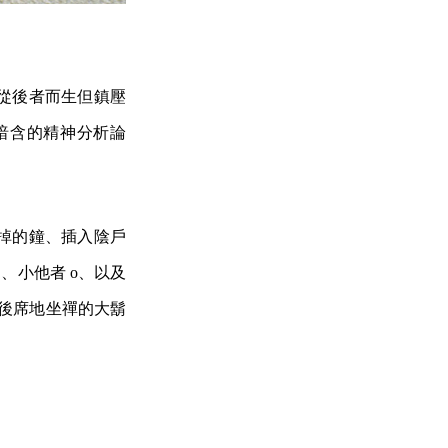
從後者而生但鎮壓
暗含的精神分析論
掉的鐘、插入陰戶
、小他者 o、以及
然後席地坐禪的大鬍