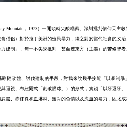
Holy Mountain，1973）一開頭就尖酸嘲諷、深刻批判信仰天
教會僧侶）對於拉丁美洲的殖民暴力，繼之對於當代社會的政治
暴力建制」，無一不尖銳批判，甚至連東方（主義）的苦修智者
基鞭撻政體、討伐建制的手段，對我來說幾乎接近「以暴制暴
視與逼視、布紐爾式「劃破眼球」）的形式，實踐「以牙還牙」
與屍體、赤裸裸和血淋淋、露骨的色情以及流血的暴力，因此成
。