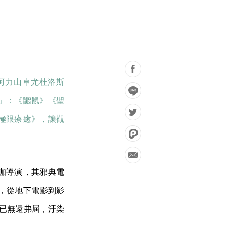
：阿力山卓尤杜洛斯
」：《鼴鼠》《聖
極限療癒》，讓觀
的怪咖導演，其邪典電
》，從地下電影到影
早已無遠弗屆，汙染