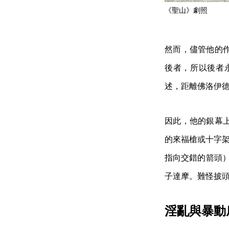
《聖山》劇照
然而，儘管他的
後者，所以後者
述，距離佛洛伊德（
因此，他的銀幕
的來福槍或十字架
指向交錯的箭頭）
子達摩。難怪披
淫亂與暴動