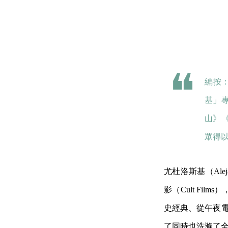
編按
基」
山》
眾得
尤杜洛斯基（Ale
影（Cult F
史經典、從午夜電
了同時也洗滌了