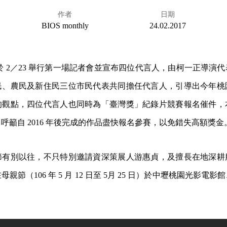
作者
日期
BIOS monthly
24.02.2017
於 2／23 舉行第一場記者會並宣布四位代言人，由柯一正導演
民、農民及新住民三位市民代表共同擔任代言人，引導出今年桃
的觀點，四位代言人也同時為「臺灣獎」紀錄片競賽報名催件，
萬，呼籲自 2016 年後完成的作品盡快報名參賽，以免錯失高額獎金
節有別以往，不只特別邀請資深策展人游惠貞，及擅長在地深耕
親節（106 年 5 月 12 日至 5月 25 日）於中壢桃園光影電