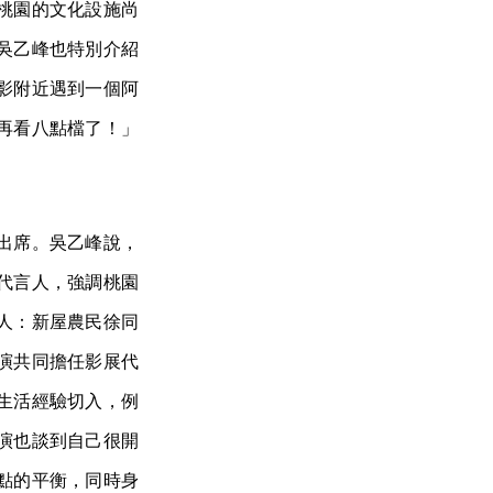
桃園的文化設施尚
吳乙峰也特別介紹
影附近遇到一個阿
再看八點檔了！」
出席。吳乙峰說，
代言人，強調桃園
人：新屋農民徐同
演共同擔任影展代
生活經驗切入，例
演也談到自己很開
點的平衡，同時身