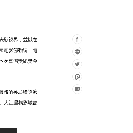
代表影視界，並以在
園電影節強調「電
本次臺灣獎總獎金
。
服務的吳乙峰導演
影館、大江星橋影城熱