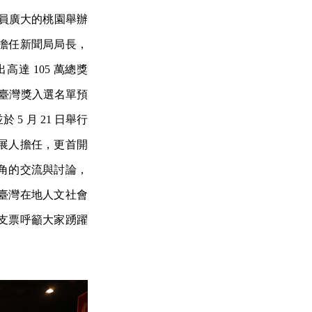
幅員廣大的桃園舉辦
擔任新聞局局長，
達 105 萬總獎
止。臺灣獎入選名單預
5 月 21 日舉行
展人擔任，更首開
視角的交流與討論，
臺灣在地人文社會
支票呼籲大家踴躍