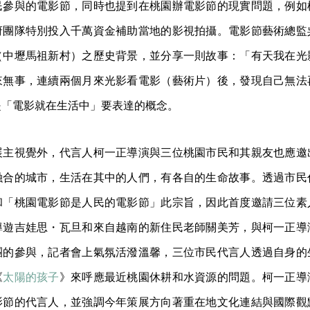
民參與的電影節，同時也提到在桃園辦電影節的現實問題，例如
府團隊特別投入千萬資金補助當地的影視拍攝。電影節藝術總監
（中壢馬祖新村）之歷史背景，並分享一則故事：「有天我在光
來無事，連續兩個月來光影看電影（藝術片）後，發現自己無法
是「電影就在生活中」要表達的概念。
展主視覺外，代言人柯一正導演與三位桃園市民和其親友也應邀
融合的城市，生活在其中的人們，有各自的生命故事。透過市民
和「桃園電影節是人民的電影節」此宗旨，因此首度邀請三位素
導遊吉娃思・瓦旦和來自越南的新住民老師關美芳，與柯一正導
團的參與，記者會上氣氛活潑溫馨，三位市民代言人透過自身的
《
太陽的孩子
》來呼應最近桃園休耕和水資源的問題。柯一正導
影節的代言人，並強調今年策展方向著重在地文化連結與國際觀