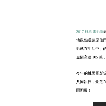
2017 桃園電影節
地觀點邀請原住
影就在生活中」
金額高達 105 
今年的桃園電影
共同執行，並選在母
鬧開展！