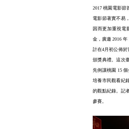
2017 桃園電
電影節著實不易
因而更加重視電影
金，廣邀 2016
計在4月初公佈於官
頒獎典禮。這次
先例讓桃園 15
培養市民觀看紀
的觀點紀錄。記
參賽。