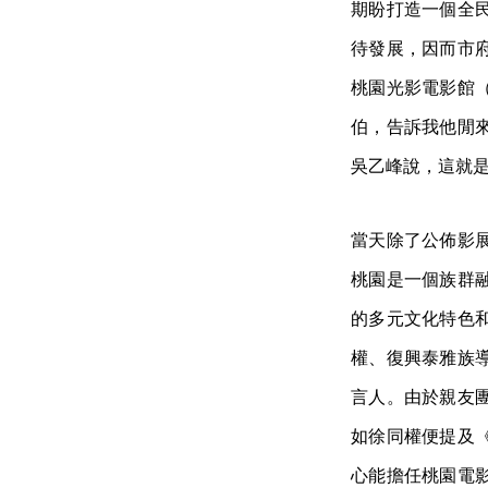
期盼打造一個全
待發展，因而市
桃園光影電影館
伯，告訴我他閒
吳乙峰說，這就
當天除了公佈影
桃園是一個族群
的多元文化特色
權、復興泰雅族
言人。由於親友
如徐同權便提及
心能擔任桃園電