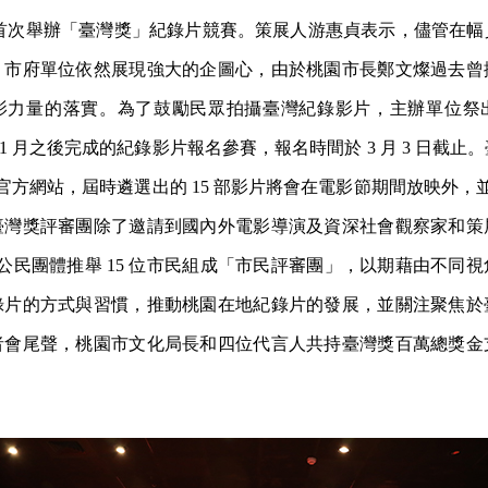
影節首次舉辦「臺灣獎」紀錄片競賽。策展人游惠貞表示，儘管在
，市府單位依然展現強大的企圖心，由於桃園市長鄭文燦過去曾
力量的落實。為了鼓勵民眾拍攝臺灣紀錄影片，主辦單位祭出高
 年 1 月之後完成的紀錄影片報名參賽，報名時間於 3 月 3 日截
方網站，屆時遴選出的 15 部影片將會在電影節期間放映外，並於 
臺灣獎評審團除了邀請到國內外電影導演及資深社會觀察家和策
 個公民團體推舉 15 位市民組成「市民評審團」，以期藉由不同
錄片的方式與習慣，推動桃園在地紀錄片的發展，並關注聚焦於
者會尾聲，桃園市文化局長和四位代言人共持臺灣獎百萬總獎金