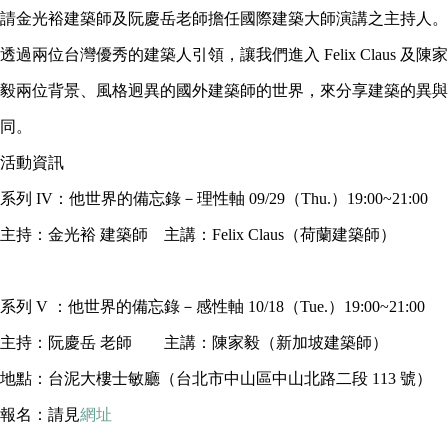
請金光裕建築師及阮慶岳老師擔任國際建築大師演講之主持人
。
透過兩位台灣優秀的建築人引領
，
讓我們進入
Felix Claus 及陳家
毅兩位背景、風格迥異的國外建築師
的
世界
，
來分享建築的異與
同
。
活動資訊
系列 IV：他世界的備忘錄－理性軸 09/29（Thu.）19:00~21:00
主持：金光裕 建築師 主講：Felix Claus（荷蘭建築師）
系列 V ：他世界的備忘錄－感性軸 10/18（Tue.）19:00~21:00
主持：阮慶岳 老師 主講：陳家毅（新加坡建築師）
地點：台泥大樓士敏廳（台北市中山區中山北路二段 113 號）
報名：請見
網址