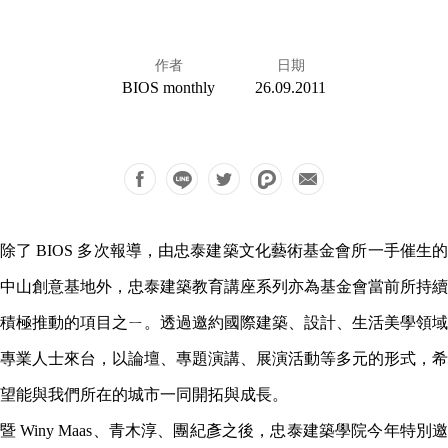
作者
日期
BIOS monthly
26.09.2011
除了
BIOS 多次報導，由忠泰建築文化藝術基金會所一手催生
中山創意基地外，忠泰
建築教育講座系列
亦
為基金會
當前所持續
積極
推動
的
項目之
ㄧ。透過
邀約國際建築、設計、生活美學領域
專業人士來台
，
以論壇、專題演講、展演活動等多元的形式
，
希
望能與我們所在的城市一同開拓與成長
。
暨 Winy Maas、青木淳、團紀
彥
之後，
忠泰建築學院
今年特別