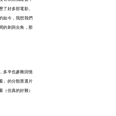
歷了好多部電影。
的如今，我想我們
間的刺與尖角，那
，多半也參雜回憶
看」的分類票選片
一起看（但真的好難）