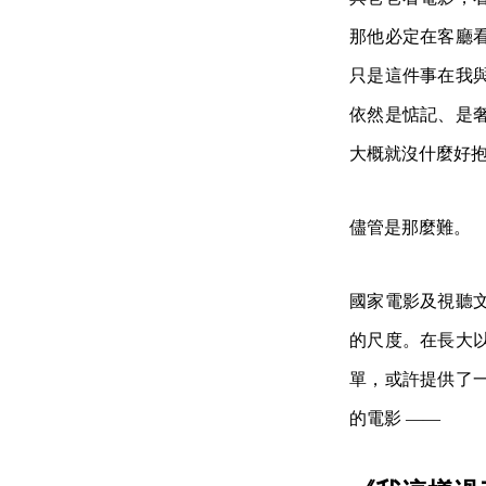
那他必定在客廳
只是這件事在我
依然是惦記、是
大概就沒什麼好
儘管是那麼難。
國家電影及視聽
的尺度。在長大
單，或許提供了一些
的電影 ——