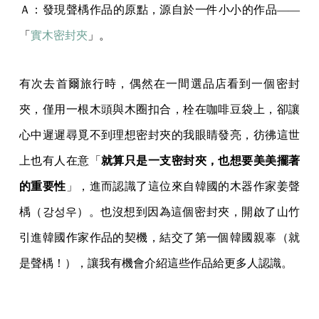
Ａ：發現聲楀作品的原點，源自於一件小小的作品——
「
實木密封夾
」。
有次去首爾旅行時，偶然在一間選品店看到一個密封
夾，僅用一根木頭與木圈扣合，栓在咖啡豆袋上，卻讓
心中遲遲尋覓不到理想密封夾的我眼睛發亮，彷彿這世
上也有人在意「
就算只是一支密封夾，也想要美美擺著
的重要性
」，進而認識了這位來自韓國的木器作家姜聲
楀（강성우）。也沒想到因為這個密封夾，開啟了山竹
引進韓國作家作品的契機，結交了第一個韓國親辜（就
是聲楀！），讓我有機會介紹這些作品給更多人認識。