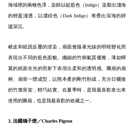
海域裡的兩種色澤，染師以靛藍色（Indigo）染製出淺海
的輕盈淺透，以濃紺色（Dark Indigo）堆疊出深海的靜
謐深沉。
楮皮和紙因反覆的浸染，扇面會隨著光線的明暗變化而
表現出不同的藍色面貌。纖細的竹柄氣質優雅，薄如蟬
翼的紙面在光的照射下表現出柔和的透明感。團扇的扇
柄、扇骨一體成型，以熊本產的剛竹削成，充分日曬後
的竹篾骨架，輕巧結實。在夏季時，是我最喜歡拿出來
使用的團扇，也是我最喜歡的收藏之一。
3. 法國鴿子燈／Charles Pigeon