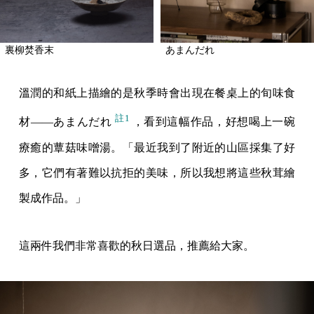
裏柳焚香末
あまんだれ
溫潤的和紙上描繪的是秋季時會出現在餐桌上的旬味食
註1
材——あまんだれ
，看到這幅作品，好想喝上一碗
療癒的蕈菇味噌湯。「最近我到了附近的山區採集了好
多，它們有著難以抗拒的美味，所以我想將這些秋茸繪
製成作品。」
這兩件我們非常喜歡的秋日選品，推薦給大家。