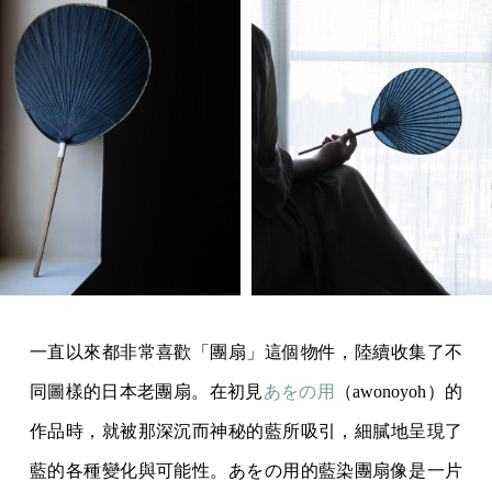
一直以來都非常喜歡「團扇」這個物件，陸續收集了不
同圖樣的日本老團扇。在初見
あをの用
（awonoyoh）的
作品時，就被那深沉而神秘的藍所吸引，細膩地呈現了
藍的各種變化與可能性。あをの用的藍染團扇像是一片