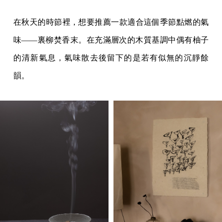
在秋天的時節裡，想要推薦一款適合這個季節點燃的氣
味——裏柳焚香末。在充滿層次的木質基調中偶有柚子
的清新氣息，氣味散去後留下的是若有似無的沉靜餘
韻。