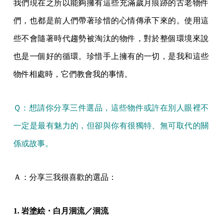
我們現在之所以能夠擁有這些充滿歲月痕跡的古老物件
們，也都是前人們帶著珍惜的心情傳承下來的。使用這
些不會隨著時代趨勢被淘汰的物件，對於整個環境來說
也是一個好的循環。珍惜手上擁有的一切，是我和這些
物件相處時，它們教會我的事情。
Ｑ：想請你分享三件選品，這些物件或許在別人眼裡不
一定是最有魅力的，但卻與你有很獨特、無可取代的關
係或故事。
Ａ：分享三我很喜歡的選品：
1. 岩塗絵・白月洄流／洄流