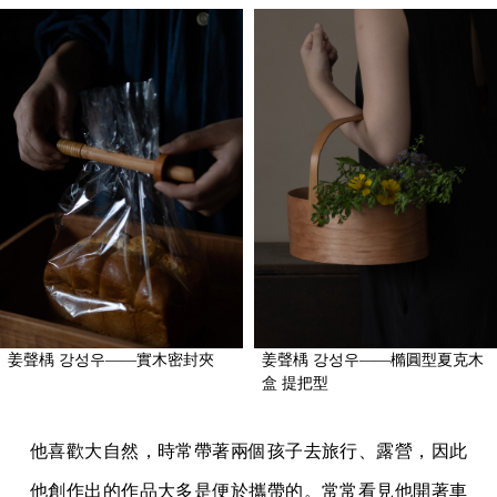
姜聲楀 강성우——實木密封夾
姜聲楀 강성우——橢圓型夏克木
盒 提把型
他喜歡大自然，時常帶著兩個孩子去旅行、露營，因此
他創作出的作品大多是便於攜帶的。常常看見他開著車