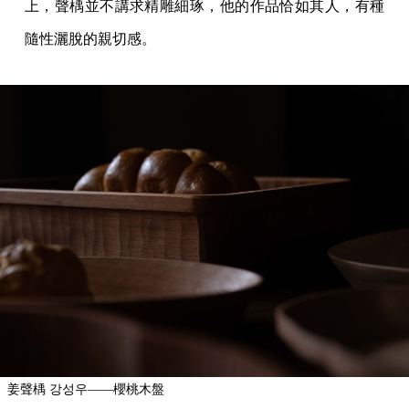
上，聲楀並不講求精雕細琢，他的作品恰如其人，有種
隨性灑脫的親切感。
姜聲楀 강성우——櫻桃木盤