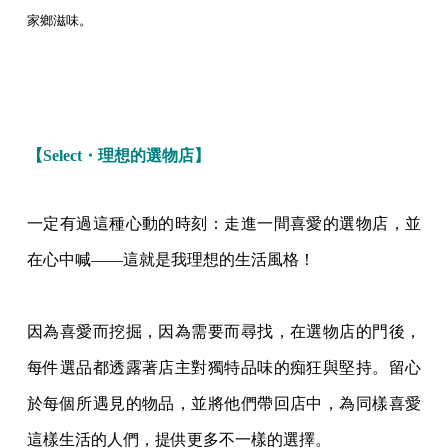
家鄉滋味。
【Select・理想的選物店】
一定有過這種心動的時刻：走進一間喜愛的選物店，並
在心中喊——這就是我理想的生活風格！
因為喜愛而挖掘，因為需要而尋找，在選物店的門後，
每件選品都透露著店主對獨特品味的痴狂與堅持。留心
於每個所遇見的物品，並將他們帶回店中，為同樣喜愛
這樣生活的人們，提供更多不一樣的選擇。