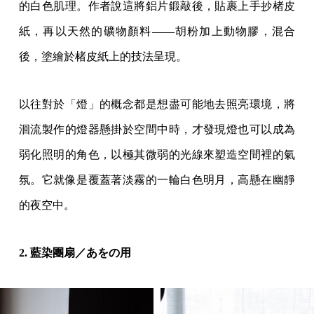
的白色肌理。作者說這將鋁片鍛敲後，貼裹上手抄楮皮
紙，再以天然的礦物顏料——胡粉加上動物膠，混合
後，塗繪於楮皮紙上的技法呈現。
以往對於「燈」的概念都是想盡可能地去照亮環境，將
洄流製作的燈器懸掛於空間中時，才發現燈也可以成為
弱化照明的角色，以極其微弱的光線來塑造空間裡的氣
氛。它就像是覆蓋著淡霧的一輪白色明月，高懸在幽靜
的夜空中。
2. 藍染團扇／あをの用