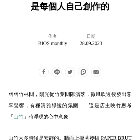
是每個人自己創作的
作者
日期
BIOS monthly
28.09.2023
幽幽竹林間，陽光從竹葉間隙灑落，微風吹過後發出窸
窣聲響，有種清雅靜謐的氛圍——這是店主映竹思考
「
山竹
」時浮現的心中意象。
山竹大多時候是安靜的。牆面上掛著幾幅 PAPER BRUT