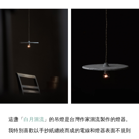
這盞「
白月洄流
」的吊燈是台灣作家洄流製作的燈器。
我特別喜歡以手抄紙纏繞而成的電線和燈器表面不規則