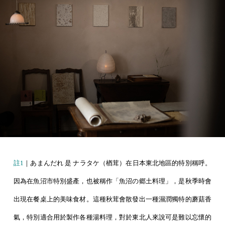
註1
｜あまんだれ 是 ナラタケ（楢茸）在日本東北地區的特別稱呼。
因為在魚沼市特別盛產，也被稱作「魚沼の郷土料理」，是秋季時會
出現在餐桌上的美味食材。這種秋茸會散發出一種濕潤獨特的蘑菇香
氣，特別適合用於製作各種湯料理，對於東北人來說可是難以忘懷的