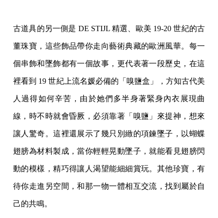
古道具的另一側是 DE STIJL 精選、歐美 19-20 世紀的古
董珠寶，這些飾品帶你走向藝術典藏的歐洲風華。每一
個串飾和墜飾都有一個故事，更代表著一段歷史，在這
裡看到 19 世紀上流名媛必備的「嗅鹽盒」，方知古代美
人過得如何辛苦，由於她們多半身著緊身內衣展現曲
線，時不時就會昏厥，必須靠著「嗅鹽」來提神，想來
讓人驚奇。這裡還展示了幾只別緻的項鍊墜子，以蝴蝶
翅膀為材料製成，當你輕輕晃動墜子，就能看見翅膀閃
動的模樣，精巧得讓人渴望能細細賞玩。其他珍寶，有
待你走進另空間，和那一物一體相互交流，找到屬於自
己的共鳴。