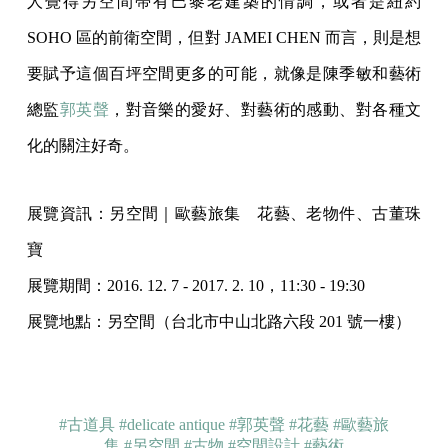
人覺得另空間帶有巴黎老建築的情調，或者是紐約
SOHO 區的前衛空間，但對 JAMEI CHEN 而言，則是想
要賦予這個百坪空間更多的可能，就像是陳季敏和藝術
總監
郭英聲
，對音樂的愛好、對藝術的感動、對各種文
化的關注好奇。
展覽資訊：另空間｜歐藝旅集 花藝、老物件、古董珠
寶
展覽期間：2016. 12. 7 - 2017. 2. 10，11:30 - 19:30
展覽地點：另空間（台北市中山北路六段 201 號一樓）
#古道具
#delicate antique
#郭英聲
#花藝
#歐藝旅
集
#另空間
#古物
#空間設計
#藝術