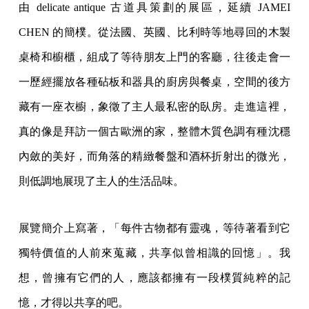
由 delicate antique 古道具策劃的展區，延續 JAMEI
CHEN 的簡樸。從法國、英國、比利時等地尋回的木製
桌椅和櫥櫃，組成了等待朋友上門的客廳，往後走會一
一歷經擺放各種砧板和器具的廚房與餐桌，空間的後方
藏有一座衣櫥，象徵了主人最私密的臥房。走進這裡，
真的像是拜訪一個古歐洲的家，整體木質色調有種沈穩
內斂的美好，而角落的精緻餐盤和酒杯折射出的微光，
則低調地展現了主人的生活品味。
展覽簡介上寫著，「每件古物都有靈魂，等待著看到它
獨特價值的人前來蒐藏，共享似曾相識的回憶」。我
想，曾擁有它們的人，應該都擁有一段樸質純粹的記
憶，才得以共享的吧。