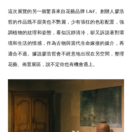
這次展覽的另一個驚喜來自花藝品牌 L&F。創辦人廖浩
哲的作品既不甜美也不艷麗，少有張狂的色彩配置，強
調植物的紋理和姿態，看似沉靜清冷，卻又訴說著對環
境和生活的情感，作為古物與當代生命嫁接的媒介，再
適合不過。據說廖浩哲會不經意地出現在另空間，整理
花藝、佈置展區，說不定你也有機會遇上。