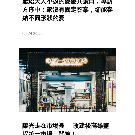
獻給大人小孩的麥麥共讀日，專訪
方序中：家沒有固定答案，卻能容
納不同形狀的愛
03.29.2023
讓光走在市場裡──改建後高雄鹽
埕第一市場，開箱！