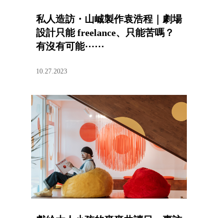
私人造訪・山峸製作袁浩程｜劇場
設計只能 freelance、只能苦嗎？
有沒有可能⋯⋯
10.27.2023