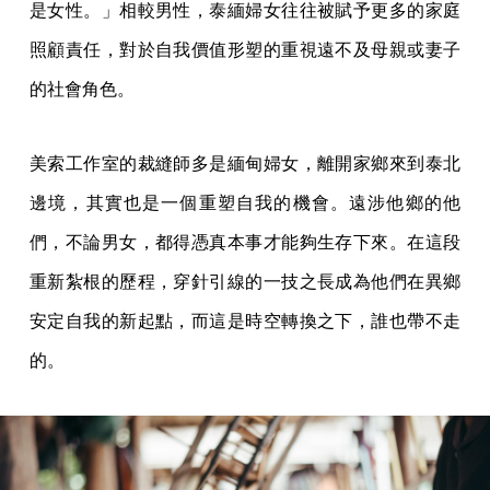
是女性。」相較男性，泰緬婦女往往被賦予更多的家庭
照顧責任，對於自我價值形塑的重視遠不及母親或妻子
的社會角色。
美索工作室的裁縫師多是緬甸婦女，離開家鄉來到泰北
邊境，其實也是一個重塑自我的機會。遠涉他鄉的他
們，不論男女，都得憑真本事才能夠生存下來。在這段
重新紮根的歷程，穿針引線的一技之長成為他們在異鄉
安定自我的新起點，而這是時空轉換之下，誰也帶不走
的。