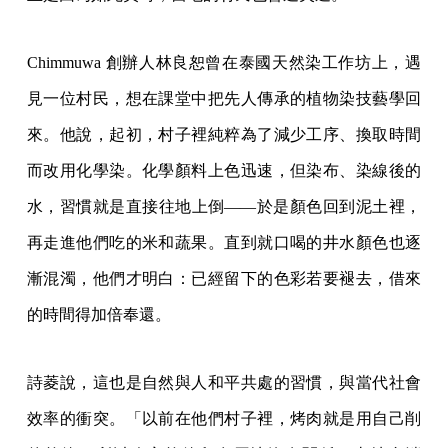
Chimmuwa 創辦人林良恕曾在泰國天然染工作坊上，遇
見一位村民，想在課堂中把先人傳承的植物染技藝學回
來。他說，起初，村子裡純粹為了減少工序、換取時間
而改用化學染。化學顏料上色迅速，但染布、染線後的
水，習慣就是直接往地上倒——於是顏色回到泥土裡，
再走進他們吃的米和蔬果。直到就口喝的井水顏色也逐
漸混濁，他們才明白：已經留下的色彩若要褪去，借來
的時間得加倍奉還。
詩菱說，這也是自然與人和平共處的習慣，與當代社會
效率的衝突。「以前在他們村子裡，烤肉就是用自己削