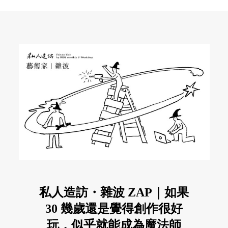
私人造訪・雜波 ZAP｜如果
30 幾歲還是覺得創作很好
玩，似乎就能成為魔法師