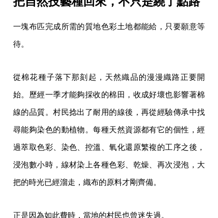
把自然技藝種回來，不只是繞了點路
一塊布匹完成所需的質地色彩土地都能給，只要願意等
待。
從棉花種子落下那刻起，天然織品的漫漫織路正要開
始。歷經一季才能夠採收的棉田，收成好壞也影響著棉
線的品質。村民捻出了耐用的線後，再從經驗傳承中找
尋能夠染色的動植物。每種天然資源都有它的個性，經
過萃取色彩、染色、控溫、氧化還原繁複的工序之後，
浸泡數小時，線材染上各種色彩、乾燥、再次浸泡，大
把的時光已經溜走，織布的原料才剛齊備。
正是因為如此費時，當地的村民也曾迷失過。