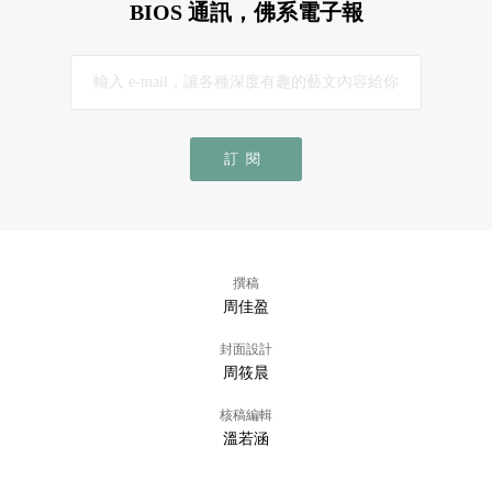
BIOS 通訊，佛系電子報
訂閱
撰稿
周佳盈
封面設計
周筱晨
核稿編輯
溫若涵