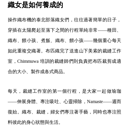
織女是如何養成的
操作織布機的泰北部落織女們，往往過著簡單的日子，
穿插在太陽爬起至落下之間的行程單純非常——種田、
織布、餵小孩、煮飯、織布、餵小孩——幾個重心每天
如此重複交織著。布匹織完了送進山下美索的裁縫工作
室，Chimmuwa 培訓的裁縫師們則負責把布匹裁剪成適
合的大小、製作成各式商品。
每天，裁縫工作室的第一個行程，是大家一起做瑜珈
——伸展身體、專注吸吐、心靈掃除，Namaste——週而
復始。織布、裁縫，婦女們專注著手藝，同時也專注照
料彼此的身心狀態與生活。