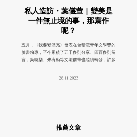
私人造訪・葉儀萱｜變美是
一件無止境的事，那寫作
呢？
五月，〈我要變漂亮〉發表在台積電青年文學獎的
臉書粉專，至今累積了五千多則分享、四百多則留
言，吳曉樂、朱宥勳等文壇前輩也陸續轉發，許多
陌生人看見了葉儀萱的文字，並 ...
28.11.2023
推薦文章