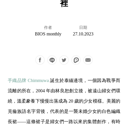
裡
作者
日期
BIOS monthly
27.10.2023
手織品牌 Chimmuwa
誕生於泰緬邊境，一個因為戰爭而
流離的所在，2004 年由林良恕創立後，被遠山婦女們環
繞，溫柔豢養下慢慢出落成為 20 歲的少女模樣。美麗的
克倫族語名字背後，代表的是一襲未婚少女的白色編織
長裙——這條裙子是婦女們一路以來的集體創作，有時