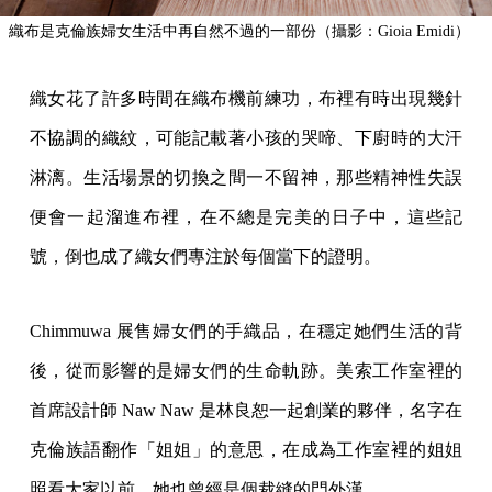
織布是克倫族婦女生活中再自然不過的一部份（攝影：Gioia Emidi）
織女花了許多時間在織布機前練功，布裡有時出現幾針
不協調的織紋，可能記載著小孩的哭啼、下廚時的大汗
淋漓。生活場景的切換之間一不留神，那些精神性失誤
便會一起溜進布裡，在不總是完美的日子中，這些記
號，倒也成了織女們專注於每個當下的證明。
Chimmuwa 展售婦女們的手織品，在穩定她們生活的背
後，從而影響的是婦女們的生命軌跡。美索工作室裡的
首席設計師 Naw Naw 是林良恕一起創業的夥伴，名字在
克倫族語翻作「姐姐」的意思，在成為工作室裡的姐姐
照看大家以前，她也曾經是個裁縫的門外漢。