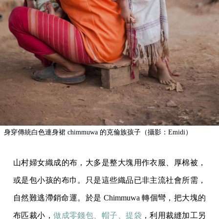
身穿傳統白色連身裙 chimmuwa 的克倫族孩子（攝影：Emidi）
山村婦女織成的布，大多是整大塊用作衣服、厚棉被，
或是包小孩的布巾。只是這些織品已非主流社會所需，
自然難逃滯銷命運。於是 Chimmuwa 轉個彎，把大塊的
布匹裁小，
做成零錢包、帽子、提袋
，利用裁縫加工另