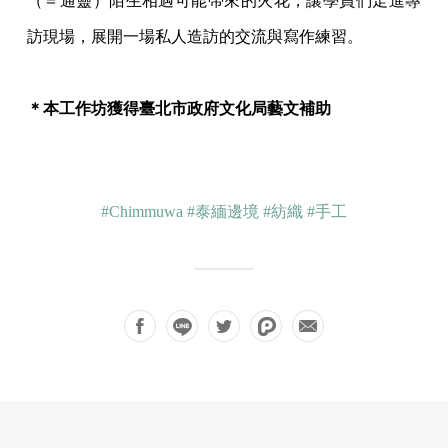
（＝通靈）陌生相遇可能帶來的火花，讓學員們走進專
訪現場，展開一場私人造訪的交流與寫作練習。
＊本工作坊獲得臺北市政府文化局藝文補助
#Chimmuwa
#泰緬邊境
#紡織
#手工