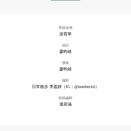
專題統籌
游育寧
採訪
廖昀靖
撰稿
廖昀靖
攝影
日常散步 李盈靜（IG：@numberxii）
核稿編輯
溫若涵