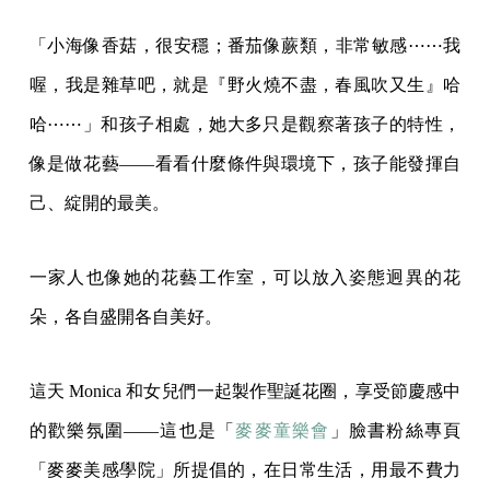
「小海像香菇，很安穩；番茄像蕨類，非常敏感⋯⋯我
喔，我是雜草吧，就是『野火燒不盡，春風吹又生』哈
哈⋯⋯」和孩子相處，她大多只是觀察著孩子的特性，
像是做花藝——看看什麼條件與環境下，孩子能發揮自
己、綻開的最美。
一家人也像她的花藝工作室，可以放入姿態迥異的花
朵，各自盛開各自美好。
這天 Monica 和女兒們一起製作聖誕花圈，享受節慶感中
的歡樂氛圍——這也是「
麥麥童樂會
」臉書粉絲專頁
「麥麥美感學院」所提倡的，在日常生活，用最不費力