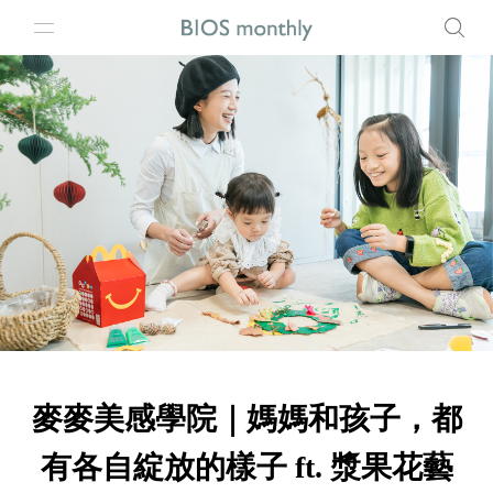
麥麥美感學院｜媽媽和孩子，都
有各自綻放的樣子 ft. 漿果花藝