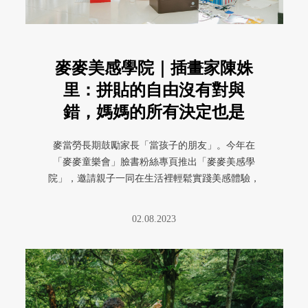
麥麥美感學院｜插畫家陳姝
里：拼貼的自由沒有對與
錯，媽媽的所有決定也是
麥當勞長期鼓勵家長「當孩子的朋友」。今年在
「麥麥童樂會」臉書粉絲專頁推出「麥麥美感學
院」，邀請親子一同在生活裡輕鬆實踐美感體驗，
發現美就在身邊。更重要的是，在一 ...
02.08.2023