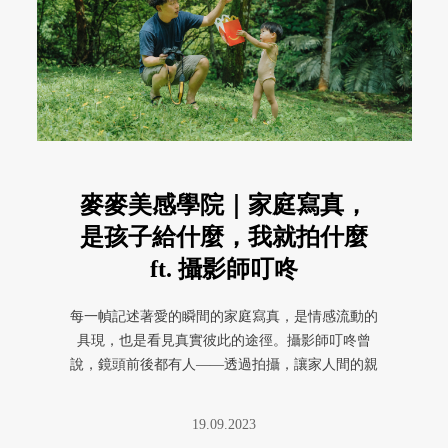
麥麥美感學院｜家庭寫真，
是孩子給什麼，我就拍什麼
ft. 攝影師叮咚
每一幀記述著愛的瞬間的家庭寫真，是情感流動的
具現，也是看見真實彼此的途徑。攝影師叮咚曾
說，鏡頭前後都有人——透過拍攝，讓家人間的親
密感雙向流動。家之所以為家，也 ...
19.09.2023