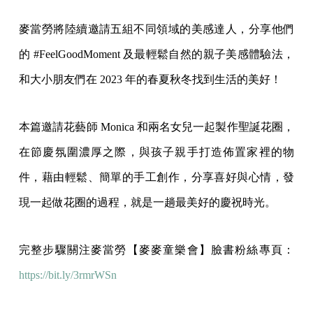
麥當勞將陸續邀請五組不同領域的美感達人，分享他們
的 #FeelGoodMoment 及最輕鬆自然的親子美感體驗法，
和大小朋友們在 2023 年的春夏秋冬找到生活的美好！
本篇邀請花藝師 Monica 和兩名女兒一起製作聖誕花圈，
在節慶氛圍濃厚之際，與孩子親手打造佈置家裡的物
件，藉由輕鬆、簡單的手工創作，分享喜好與心情，發
現一起做花圈的過程，就是一趟最美好的慶祝時光。
完整步驟關注麥當勞【麥麥童樂會】臉書粉絲專頁：
https://bit.ly/3rmrWSn