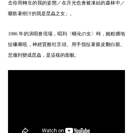
念你而轉生的我的姿態／在月光也會被凍結的森林中／
啜飲著樹汁的我是昆蟲之女」。
1986 年的演唱會現場，唱到〈蛹化の女〉時，她粗獷地
扯嗓嘶吼，神經質般吐舌頭、用手指扯著眼皮翻白眼。
悲傷到變成昆蟲，是這樣的面貌。