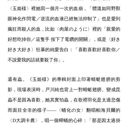
〈玉姫様〉裡她寫一個月一次的血崩，「體溫如同野獸
眼神化作閃電／逆流的血液已經無法抑制了」也是愛到
瘋狂而殺人的血，比如〈肉屋のように〉裡的「親愛的
好想吃掉你／這隻手 按下了電鑽的開關」，或是〈好き
好き大好き〉狂暴的純愛告白：「喜歡喜歡好喜歡你／
不說愛我的話就要殺了你」。
還有蟲。《玉姫様》的專輯封面上印著蜻蜓翅膀的剪
影，現場表演時，戸川純也背上一對蜻蜓翅膀。變成昆
蟲不是因為喜歡，她其實怕蟲，在歌裡羽化是太過悲傷
而面目全非的樣子——〈蛹化の女〉翻唱帕海貝爾的
〈D大調卡農〉，唱一個蟬蛹的心碎：「那是因太過掛