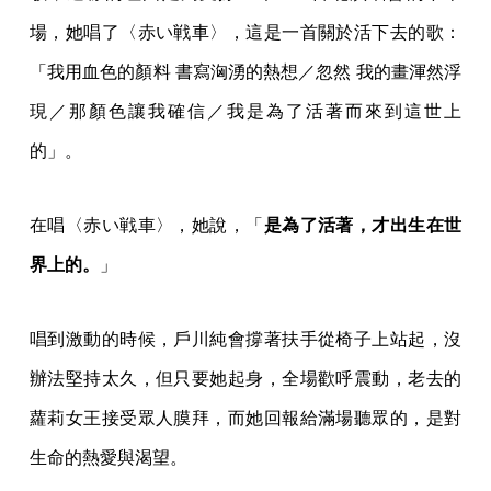
場，她唱了〈赤い戦車〉，這是一首關於活下去的歌：
「我用血色的顏料 書寫洶湧的熱想／忽然 我的畫渾然浮
現／那顏色讓我確信／我是為了活著而來到這世上
的」。
在唱〈赤い戦車〉，她說，「
是為了活著，才出生在世
界上的。
」
唱到激動的時候，戶川純會撐著扶手從椅子上站起，沒
辦法堅持太久，但只要她起身，全場歡呼震動，老去的
蘿莉女王接受眾人膜拜，而她回報給滿場聽眾的，是對
生命的熱愛與渴望。