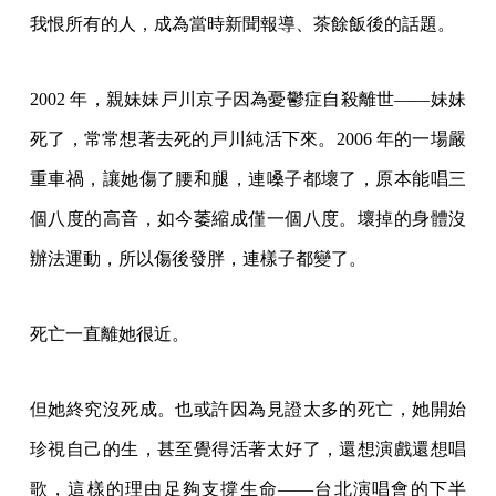
我恨所有的人，成為當時新聞報導、茶餘飯後的話題。
2002 年，親妹妹戸川京子因為憂鬱症自殺離世——妹妹
死了，常常想著去死的戸川純活下來。2006 年的一場嚴
重車禍，讓她傷了腰和腿，連嗓子都壞了，原本能唱三
個八度的高音，如今萎縮成僅一個八度。壞掉的身體沒
辦法運動，所以傷後發胖，連樣子都變了。
死亡一直離她很近。
但她終究沒死成。也或許因為見證太多的死亡，她開始
珍視自己的生，甚至覺得活著太好了，還想演戲還想唱
歌，這樣的理由足夠支撐生命——台北演唱會的下半