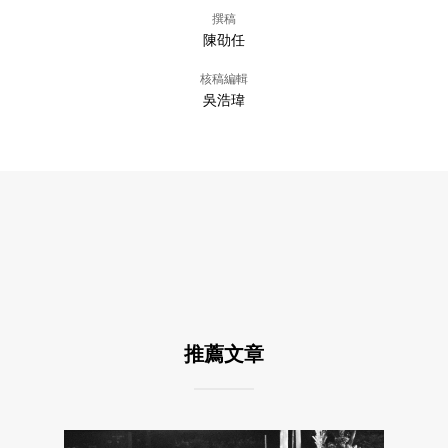
撰稿
陳劭任
核稿編輯
吳浩瑋
推薦文章