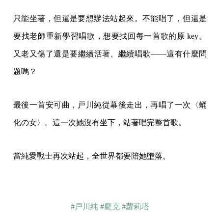
只能坐著，但還是要想辦法站起來。不能唱了，但還是
要找老師重新學習唱歌，想要找回每一首歌的原 key。
又老又傷了還是要繼續活著、繼續唱歌——這有什麼問
題嗎？
最後一首安可曲，戸川純從幕後走出，再唱了一次〈蛹
化の女〉。這一次她沒有坐下，站著唱完整首歌。
當純愛戰士再次站起，全世界都要陪她墮落。
#戸川純
#龐克
#蘿莉塔