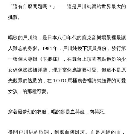
「這有什麼問題嗎？」——這是戸川純留給世界最大的
挑釁。
唱歌的戸川純，是日本八〇年代的龐克音樂場景裡最讓
人難忘的身影。1984 年，戸川純換下演員身份，發行第
一張個人專輯《玉姫様》，在舞台上頂著有點過份的少
女偶像澎澎裙洋裝，理所當然應該要可愛。但這不是原
先觀眾們熟悉的，在 TOTO 馬桶廣告裡清純扭臀的可愛
女孩，的那種可愛。
穿著最夢幻的衣服，唱的卻是血與蟲，肉與死。
攤開戸川純的歌詞，到處血跡斑斑。血是月經的血，