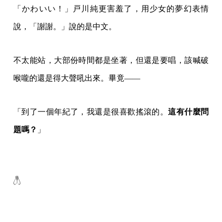
「かわいい！」戸川純更害羞了，用少女的夢幻表情
說，「謝謝。」說的是中文。
不太能站，大部份時間都是坐著，但還是要唱，該喊破
喉嚨的還是得大聲吼出來。畢竟——
「到了一個年紀了，我還是很喜歡搖滾的。
這有什麼問
題嗎？
」
𓆦