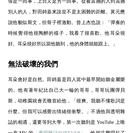
張是一回事，上台又是另一回事。從被震撼的人到震撼
別人的人，對田錡嘉來說並不是太困難的距離。黃元懋
說他貌似斯文，但骨子裡激動。曾上杰也說：「彈奏的
時候覺得他很陶醉的樣子，我看了很喜歡。他耳朵很
好。耳朵很好所以當他聽到，他的身體就能跟上。」
無法破壞的我們
耳朵會好是自然。田錡嘉是四人當中最早開始聽金屬樂
的。他有著年紀比自己大一輪的哥哥，哥哥玩團彈貝
斯，幼稚園就會丟幾首給他，「很爽。我聽不懂歌詞是
什麼。但我可以感覺出情緒很衝擊。」不過他與透明雜
誌的相遇，還要等到大學，第一次聽到是 YouTube 上唯
一有 MV 的
〈透明雜誌FOREVER〉
，他就這麼唱起了