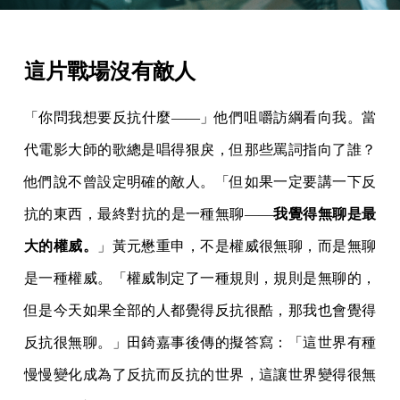
這片戰場沒有敵人
「你問我想要反抗什麼——」他們咀嚼訪綱看向我。當
代電影大師的歌總是唱得狠戾，但那些罵詞指向了誰？
他們說不曾設定明確的敵人。「但如果一定要講一下反
抗的東西，最終對抗的是一種無聊——
我覺得無聊是最
大的權威。
」黃元懋重申，不是權威很無聊，而是無聊
是一種權威。「權威制定了一種規則，規則是無聊的，
但是今天如果全部的人都覺得反抗很酷，那我也會覺得
反抗很無聊。」田錡嘉事後傳的擬答寫：「這世界有種
慢慢變化成為了反抗而反抗的世界，這讓世界變得很無