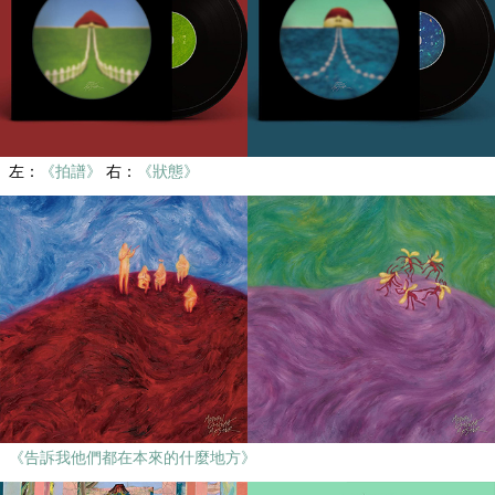
左：
《拍譜》
右：
《狀態》
《告訴我他們都在本來的什麼地方》