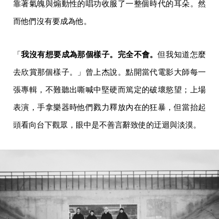
靠著氣魄與煽動性的唱功收服了一整個時代的耳朵。然
而他們沒有要成為他。
「
我沒有想要成為那個樣子。完全不會。
但我知道怎麼
去欣賞那個樣子。」曾上杰說。點開當代電影大師每一
張專輯，不難聽出嘶喊中堅硬而篤定的破壞慾望；上場
表演，手拿樂器時他們戮力釋放內在的狂暴，但當抬起
頭看向台下觀眾，眼中是不善言辭致使的迂迴與淡漠。