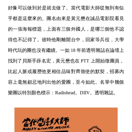
好像可以做到於是就去做了。當代電影大師從無到有似
乎都是這麼來的。團名由來是黃元懋在誠品電影院看見
的一張海報標題，上面有三個外國人，是哪三個他不認
得也不記得了。彼時他剛離開台中，回家等兵役，大學
時代玩的團也沒有繼續。一如 18 年前透明雜誌在論壇上
找到了貝斯手薛名宏，黃元懋也在 PTT 上開始徵團員，
比起人脈或履歷他更相信品味對齊致使的默契，招募內
容上毫無顧忌地列出他的愛團，至今如此。名單中幾個
樂團以特別顏色標示：Radiohead。DIIV。透明雜誌。