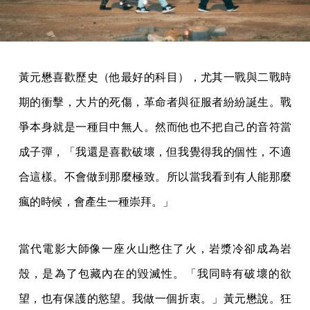
黃元懋喜歡歷史（他最好的科目），尤其一戰與二戰時
期的衝擊，大片的死傷，革命者與征服者紛紛誕生。戰
爭本身就是一種目中無人。然而他也不把自己的音符當
成子彈，「我還是喜歡破壞，但我覺得我的個性，不適
合這樣。不會做到那麼極致。所以當我看到有人能那麼
瘋的時候，會產生一種崇拜。」
當代電影大師像一座火山憋住了火，岩漿冷卻成為岩
殼，是為了包藏內在的毀滅性。「我同時有破壞的欲
望，也有保護的慾望。我做一個折衷。」黃元懋說。狂