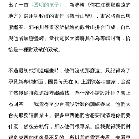
出了一首
〈透明的孩子〉
。新專輯《你在注視那遙遠的
地方》選用謝牧岐的畫作《觀音山巒》，畫家將自己與
廖繼春、郭柏川等畫家所描繪的觀音山拼合而成，自己
與他者層巒疊嶂。當代電影大師將其作為專輯封面，恰
恰是一種對致敬的致敬。
不過最初找到這幅畫時，他們沒想那麼遠。只記得為了
尋覓新專輯封面，團員每天在 IG 上瀏覽各種畫家，追蹤
了然後從推薦追蹤裡繼續找。為什麼不請設計師？曾上
杰回答：「我覺得至少台灣設計師的訓練養成，他們太
會去服務這個業主。很多東西他們會想要問清楚你們要
什麼，然後去執行，所以他們很專業。但我覺得我們對
很多東西的想像是不足的，所以我們需要去看。去看更