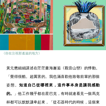
《你在注視那遙遠的地方》
黃元懋細細講述在茫茫畫海邂逅《觀音山巒》的悸動。
「覺得很酷。超厲害的。我也滿喜歡他致敬前輩的那個
姿態。
知道自己從哪裡來，這件事本身是讓我感動
的。
」他工作幾乎都在星巴克，有時就連看見一個馬克
杯都可以默默謙卑起來，「從石器時代的時候，這個東