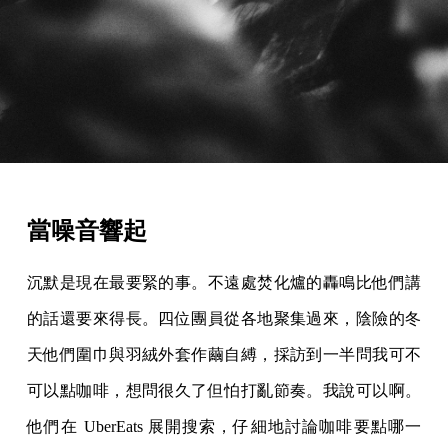
當噪音響起
沉默是現在最要緊的事。不遠處焚化爐的轟鳴比他們講
的話還要來得長。四位團員從各地聚集過來，陰險的冬
天他們圍巾與羽絨外套作繭自縛，採訪到一半問我可不
可以點咖啡，想問很久了但怕打亂節奏。我說可以啊。
他們在 UberEats 展開搜索，仔細地討論咖啡要點哪一