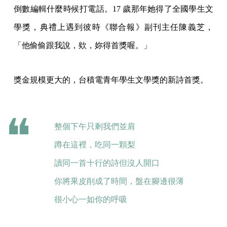
倒數編輯什麼時候打電話。17 歲那年她得了全國學生文
學獎，典禮上遇到彼時《聯合報》副刊主任陳義芝，
「他偷偷跟我說，欸，妳得首獎喔。」
獎金規模更大的，台積電青年學生文學獎的新詩首獎。
整個下午只剩我們並肩
蹲在這裡，吃同一顆梨
讀同一首十行的詩但沒人開口
你將果皮削成了時間，盤在腳邊很薄
很小心一如你的呼吸