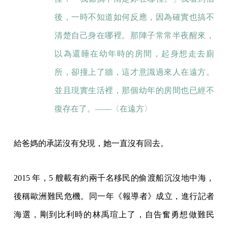
後，一時不知道如何反應，因為確實也搞不
清楚自己身在哪裡。那陣子常常半夜醒來，
以為還睡在幼年時的房間，起身想走去廁
所，卻撞上了牆，這才意識過來人在遠方。
並且現實生活裡，那個幼年的房間也已經不
復存在了。——〈在遠方〉
給爸媽的承諾沒有兌現，她一直沒有回去。
2015 年，5 艘載有約兩千名移民的偷渡船沉沒地中海，
後稱歐洲難民危機。同一年《報導者》成立，進行記者
海選，剛到比利時的林禹瑄上了，自告奮勇想做難民