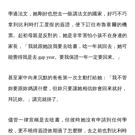
學過法文，她剛好也想去一個講法文的國家，好巧不巧
拿到比利時打工度假的簽證，便下訂往布魯塞爾的機
票。起初母親是反對的，她是非常害怕小孩不在身邊的
家長，「我就跟她說我要去唸書，唸一年就回去，她可
能覺得我是去 gap year。要我保證一年一定要回來。」
甚至家中向來沉默的爸爸第一次主動打給她：「我不管
妳要跟妳媽講什麼，但妳只要讓她相信妳會回來就好，
拜託妳。」講完就掛了。
儘管一律宣稱是去唸書，但彼時她沒有申請到任何學
校，更不曉得簽證效期過了怎麼辦，去之前也對比利時