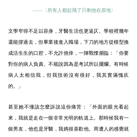
——〈所有人都起飛了只剩他在原地〉
文學窄得不足以容身，牙醫生活也更逼仄。學校裡幾年
還能撐過去，但畢業後進入職場，下刀的地方從模型換
成活生生的口腔，不允許僥倖，一陣戰慄瀕臨：「你要
對你的病人負責。不能說因為是考試所以擺爛。有時候
病人太相信我，但我技術沒有很好，我其實滿愧疚
的。」
甚至她不懂該怎麼訴說這份痛苦：「外面的眼光看起
來，我就是走在一個非常光明的軌道上。那時候我有一
個男友，他也是牙醫，我媽很喜歡他。周遭人的感覺就