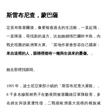
斯雷布尼查，蒙巴薩
定居布魯塞爾後，像要報復過去的生活般，一直起飛，
一直降落，尋找新的遠方。比如她鍾情巴爾幹半島，內
戰史喧騰的歐洲軍火庫。「當地作家會形容自己國家：
來自這裡的人，眼睛裡都有一種與生俱來的憂傷。
」
她去那裡找眼睛。
1995 年，波士尼亞東部小鎮的「斯雷布尼查大屠殺」，
8 千多名穆斯林男子在數夜間被塞爾維亞軍隊殺害，多
名婦女與孩童遭性侵，二戰後歐洲最大規模的種族滅