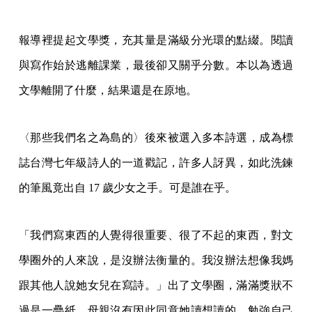
報導裡提起文學獎，充其量是滿級分光環的點綴。閱讀
與寫作始於逃離課業，最後卻又關乎分數。本以為透過
文學離開了什麼，結果還是在原地。
〈那些我們名之為島的〉後來被選入多本詩選，成為標
誌台灣七年級詩人的一道戳記，許多人訝異，如此洗鍊
的筆風竟出自 17 歲少女之手。可是誰在乎。
「我們寫東西的人覺得很重要、很了不起的東西，對文
學圈外的人來說，是沒辦法衡量的。我沒辦法想像我媽
跟其他人說她女兒在寫詩。」出了文學圈，滿滿獎狀不
過是一疊紙，母親沒有因此同意她讀想讀的。勉強自己