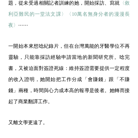
題，從未受過相關記者訓練的她，開始採訪、寫就
〈敘
利亞難民的一堂法文課〉
〈10萬名無身分者的漫漫長
夜〉
⋯⋯
一開始本來想唸紀錄片，但在台灣萬能的牙醫學位不再
靈驗，只能靠採訪經驗申請當地的新聞研究所。唸完
書，又被迫面對簽證死線：維持簽證需要提供一定程度
的收入證明，她開始把工作分成「會賺錢」跟「不賺
錢」兩種，時間與心力成本高的報導是後者。她轉而接
起了商業翻譯工作。
又離文學更遠了。