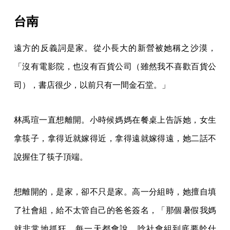
台南
遠方的反義詞是家。從小長大的新營被她稱之沙漠，
「沒有電影院，也沒有百貨公司（雖然我不喜歡百貨公
司），書店很少，以前只有一間金石堂。」
林禹瑄一直想離開。小時候媽媽在餐桌上告訴她，女生
拿筷子，拿得近就嫁得近，拿得遠就嫁得遠，她二話不
說握住了筷子頂端。
想離開的，是家，卻不只是家。高一分組時，她擅自填
了社會組，給不太管自己的爸爸簽名，「那個暑假我媽
就非常地抓狂。每一天都會說，唸社會組到底要幹什