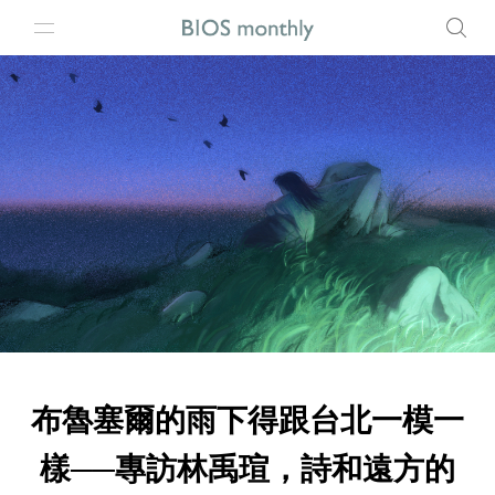
布魯塞爾的雨下得跟台北一模一
樣──專訪林禹瑄，詩和遠方的