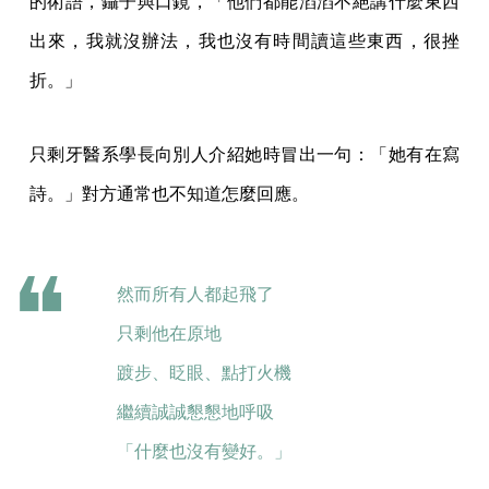
的術語，鑷子與口鏡，「他們都能滔滔不絕講什麼東西
出來，我就沒辦法，我也沒有時間讀這些東西，很挫
折。」
只剩牙醫系學長向別人介紹她時冒出一句：「她有在寫
詩。」對方通常也不知道怎麼回應。
然而所有人都起飛了
只剩他在原地
踱步、眨眼、點打火機
繼續誠誠懇懇地呼吸
「什麼也沒有變好。」