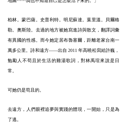
地圖⋯⋯我也不知道自己是怎麼活下來的。」
柏林。蒙巴薩。史普利特。明尼蘇達。葉里溫。貝爾格
勒。奧斯陸。去過的地方被她寫進詩與散文，翻譯詞彙
有異國的性感。而今她定居布魯塞爾，距離老家台南一
萬多公里。詩和遠方——出自 2011 年高曉松寫給許巍，
勉勵人不苟且於生活的雞湯歌詞，對林禹瑄來說是日
常。
可她仍是苟且的。
去遠方，人們眼裡追夢與實踐的體現，一開始，只是為
了逃。