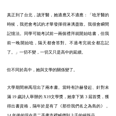
真正到了台北，讀牙醫，她適應又不適應：「唸牙醫的
時候，我把會考試的才華發揮得淋漓盡致。我很會瞬間
記憶法。同學可能考試前一兩個禮拜就開始唸書，但我
前一晚開始唸，隔天都會答對。不過考完就全都忘記
了。」一切不變，一切又只是高中的延續。
但不同於高中，她與文學的關係變了。
大學期間林禹瑄出了兩本書。當時有許赫發起、針對未
滿 19 歲詩人舉辦的 X19文學獎，她拿下第 3 屆首獎，獲
得出書資格，隔年於是有了《那些我們名之為島的》，
14 年後的現在是二手書市裡喊價到上千的絕版品。