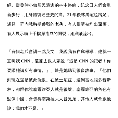
絕。爆發時小鎮居民遁逃的林中路線，紀念日人們會重
新步行，用身體復述歷史的痛。21 年後林禹瑄也踏足，
遇見一群內戰時期參戰的老兵，有人眼睛被炸出窟窿，
有人展示頭上手榴彈造成的開裂，組織液流出。
「有個老兵會講一點英文，我說我有在寫報導，他就一
直叫我 CNN，還跑去跟人家說『這是 CNN 的記者！你
要跟她講所有事情。』」於是她聽到很多故事。「他們
到現在還是彼此仇恨。在波士尼亞，遇到當地很多穆斯
林，都跟你說塞爾維亞人就是很壞。塞爾維亞的角色有
點像中國，會覺得南斯拉夫人皆兄弟，其他人就會跟他
說：我們才不是。」