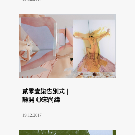
貳零壹柒告別式｜
離開 ◎宋尚緯
19.12.2017