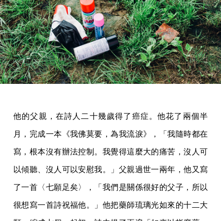
他的父親，在詩人二十幾歲得了癌症。他花了兩個半
月，完成一本《我佛莫要，為我流淚》，「我隨時都在
寫，根本沒有辦法控制。我覺得這麼大的痛苦，沒人可
以傾聽、沒人可以安慰我。」父親過世一兩年，他又寫
了一首〈七願足矣〉，「我們是關係很好的父子，所以
很想寫一首詩祝福他。」他把藥師琉璃光如來的十二大