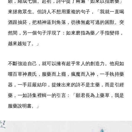
願，縮成七個。起初，詩中提了兩遍「如來以指磨藥」
來拯救眾生。但詩人不想用重複的句子，「我就一直喝
酒跟抽菸，把精神逼到角落，彷彿無處可逃的困獸。突
然間，另一個句子浮現了：如來磨指為藥／手指變得，
越來越短了。」
不斷強迫自己，就可以擁有超乎常人的創造力。他宛如
嚐百草神農氏，服藥而上癮，瘋魔而入神，一手執持藥
器，一手莊嚴結印，提煉出來的詩不是主藥，而是引經
藥，一如詩集裡輯一的引言：「願君長為上藥草，我是
服藥說明書。」