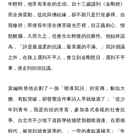
年輕時，他常有革命的念頭。自十三歲讀到《金剛經》
而全身震動，從此與佛結緣，卻不願只是打坐參禪、自
我修持；即便長年浸在佛菩薩光芒裡，但正義刺心、憤
怒醒腦，久而久之，也會生出輕微的抗藥性。他始終認
為，「詩是最溫柔的抗議，最美麗的不滿。」寫詩倡議
之外，在路上遇到不平人，會立刻金剛怒目，遇到不平
事，便走到街頭抗議。
當編輯替他企劃了一個「噴漆寫詩」的宣傳，貌似大
膽、有點突破，卻發覺這件事詩人早就做過了：「從少
年到青年，我是街頭的常客，參加各式各樣的社會抗
爭。台北市不少地下道跟學校牆壁我都噴過漆。在那個
時代，被抓到就會退學的。」一旁的彥如還補充：「年