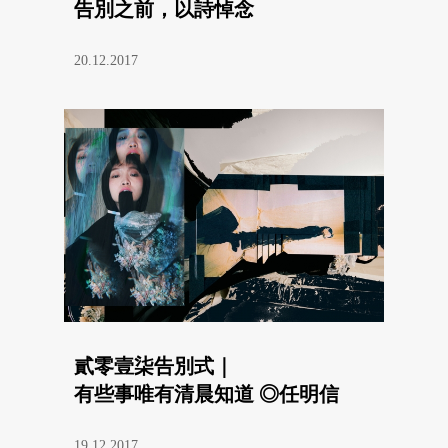
告別之前，以詩悼念
20.12.2017
貳零壹柒告別式｜
有些事唯有清晨知道 ◎任明信
19.12.2017