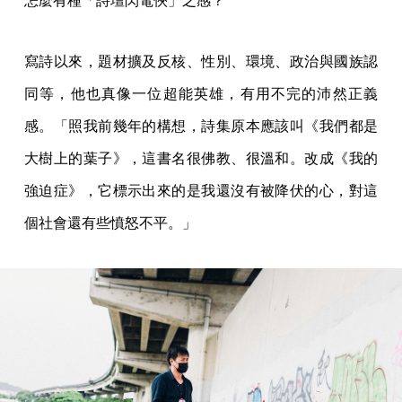
怎麼有種「詩壇閃電俠」之感？
寫詩以來，題材擴及反核、性別、環境、政治與國族認
同等，他也真像一位超能英雄，有用不完的沛然正義
感。「照我前幾年的構想，詩集原本應該叫《我們都是
大樹上的葉子》，這書名很佛教、很溫和。改成《我的
強迫症》，它標示出來的是我還沒有被降伏的心，對這
個社會還有些憤怒不平。」