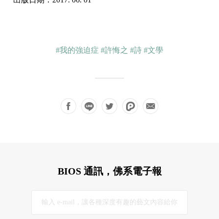
#我的強迫症
#許悔之
#詩
#文學
BIOS 通訊，佛系電子報