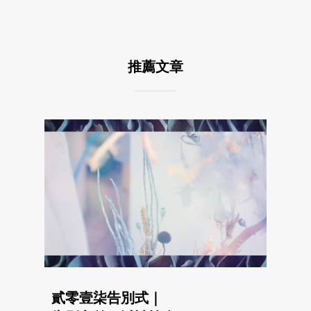
推薦文章
貳零壹柒告別式｜