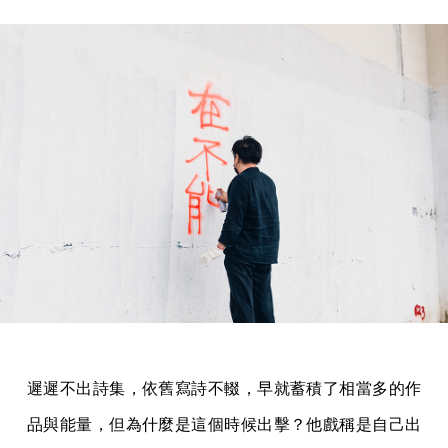
遲遲不出詩集，依舊寫詩不輟，早就蓄積了相當多的作
品與能量，但為什麼是這個時候出擊？他戲稱是自己出