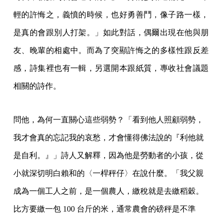
輕的許悔之，義憤的時候，也好勇善鬥，像子路一樣，
是真的會跟別人打架。」如此對話，偶爾出現在他與朋
友、晚輩的相處中。而為了突顯許悔之的多樣性跟反差
感，詩集裡也有一輯，另選開本跟紙質，專收社會議題
相關的詩作。
問他，為何一直關心這些弱勢？「看到他人照顧弱勢，
我才會真的忘記我的哀愁，才會懂得佛法說的『利他就
是自利。』」詩人又解釋，因為他是勞動者的小孩，從
小就深切明白賴和的〈一桿秤仔〉在說什麼。「我父親
成為一個工人之前，是一個農人，繳稅就是去繳稻穀。
比方要繳一包 100 台斤的米，通常農會的磅秤是不準