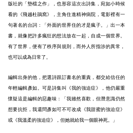
版社的「墊檔之作」，也形容這次出詩集，宛如小時候
看的《飛越杜鵑窩》，主角住進精神病院，電影裡有一
句著名的台詞：「外面的世界住的才是瘋子。」出一本
書，就像把許多瘋狂的想法放在一起，自成一個世界。
有了世界，便有了秩序與規則，而外人所指涉的異常，
也可以成為日常了。
編輯出身的他，把選詩跟訂書名的重責，都交給信任的
年輕編輯彥如。可是詩集叫《我的強迫症》，他仍嚴重
懷疑這是編輯的惡趣味：「我雖然喜歡，但潛意識仍然
想要抗拒，我還問彥如可不可改成《我甜蜜的強迫症》
或《我溫柔的強迫症》，但她就給我一個眼神死。」