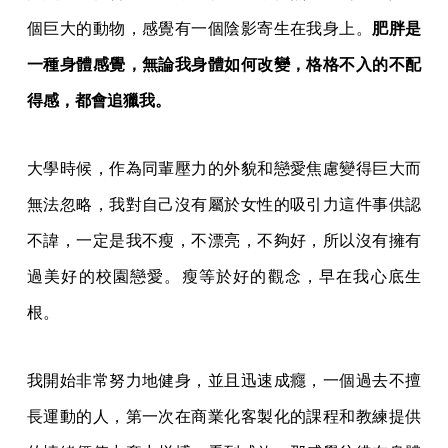
個巨大的動物，感覺有一個陰影寄生在我身上。
肥胖是
一種身體感覺，無論我身體如何改變，格格不入的不配
得感，都會追獵我。
大學時候，作為同輩壓力的外貌和戀愛焦慮變得巨大而
無法忽略，我對自己沒有屬於女性的吸引力這件事供認
不諱，一定是我不瘦，不漂亮，不夠好，所以沒有擁有
過美好的校園戀愛。瘦等於好的觀念，早在我心底生
根。
我開始非常努力地健身，並且迅速成癮，一個過去不擅
長運動的人，第一次在商業化客製化的課程和教練提供