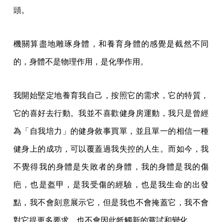
頭。
機關算盡地雕琢身體，和養育身體的感覺是截然不同
的，身體不是物理作用，是化學作用。
我開始堅定地養育我自己，按照它的需求，它的特質，
它的喜好去行動。我並不喜歡健身房運動，我只是曾經
為「自我培力」的健身敘事買單，並且單一的相信一種
健身上的成功，可以覆蓋過我失控的人生。而如今，我
不覺得我的身體是失敗者的身體，我的身體是我的傷
疤，也是盔甲，是我受傷的經驗，也是我生命的出發
點，我不會刻意展示它，但是我也不會掩蓋它，我不會
對它提更多要求，也不會因此牴觸新的嘗試和變化。