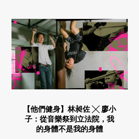
【他們健身】林昶佐 ╳ 廖小
子：從音樂祭到立法院，我
的身體不是我的身體