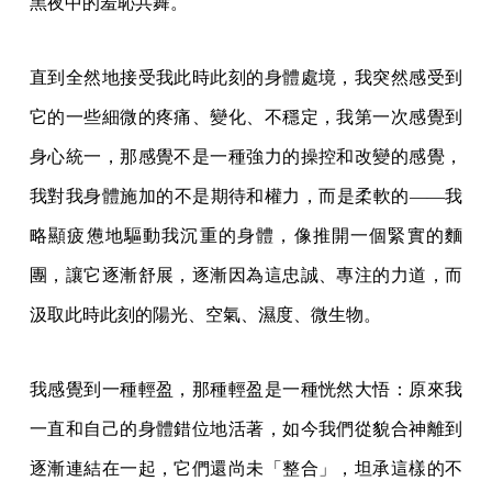
黑夜中的羞恥共舞。
直到全然地接受我此時此刻的身體處境，我突然感受到
它的一些細微的疼痛、變化、不穩定，我第一次感覺到
身心統一，那感覺不是一種強力的操控和改變的感覺，
我對我身體施加的不是期待和權力，而是柔軟的——我
略顯疲憊地驅動我沉重的身體，像推開一個緊實的麵
團，讓它逐漸舒展，逐漸因為這忠誠、專注的力道，而
汲取此時此刻的陽光、空氣、濕度、微生物。
我感覺到一種輕盈，那種輕盈是一種恍然大悟：原來我
一直和自己的身體錯位地活著，如今我們從貌合神離到
逐漸連結在一起，它們還尚未「整合」，坦承這樣的不