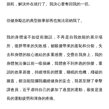
損耗，解決外在就行了。我決心要奪回我的一切。
但健身勵志的典型敘事卻再也無法容納我了。
我的身體遠不如從前聽話，不再是自我效能的展示場
所，復胖帶來的失敗感，被騷擾帶來的羞恥和分裂，失
去和身體的核心連結的多重感覺，交疊在我身上，我的
身體無法像以前一樣操練，我體會不到奔跑的快樂，重
訓的效果甚微，持續增長的體重，睡眠的危機，殘破的
膝蓋，都沒能阻攔我繼續健身的妄念，我甚至辦了拳擊
課會員，近乎虐待自己的參加了過度的運動，最後是漫
長的運動疲勞和渾身的疼痛。