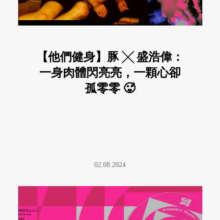
【他們健身】豚 ╳ 盛浩偉：
一身肉體閃亮亮，一顆心卻
孤零零 🥵
02.08.2024