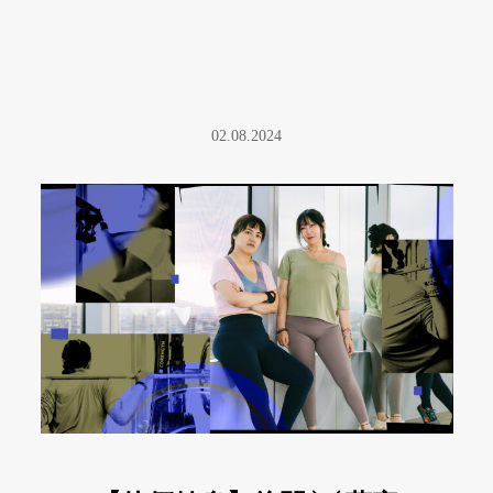
02.08.2024