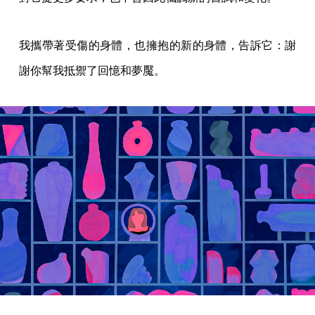
我攜帶著受傷的身體，也擁抱的新的身體，告訴它：謝
謝你幫我抵禦了回憶和夢魘。