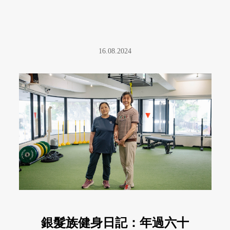
16.08.2024
銀髮族健身日記：年過六十