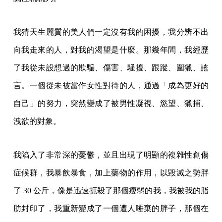
我猜天生麗質的美人們一定沒有我的困擾，我分辨不出
向我走來的人，對我的渴望是什麼。那幾年間，我經歷
了我從未設想過的欺騙、傷害、騷擾、跟蹤、圍獵、謠
言。一個從未被當作女性對待的人，通過「成為更好的
自己」的努力，突然變成了被男性凝視、慾望、獵捕、
洩欲的對象。
我陷入了非常深的憂鬱，並且出現了明顯的複雜性創傷
症候群，我暴飲暴食，加上藥物的作用，以毀滅之勢胖
了 30 公斤，像是迅速扼殺了那個瘦弱的我，我被我的脂
肪封印了，我重新變成了一個遭人唾棄的胖子，那個在