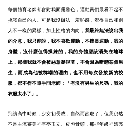
每個體育老師都會對我面露難色，運動員們最看不起不
挑戰自己的人。可是我沒辦法。羞恥感，覺得自己和別
人不一樣的異樣，加上性格的內向，
我最終無法說出我
的介意，我只能說，我不喜歡運動，不擅長運動，我的
身體，沒什麼值得操練的，我的身體應該消失在地球
上，那樣我就不會被惡意凝視著，不會因為暗戀某個男
生，而成為他被群嘲的理由，也不用每次發放新的校
服，都不得不舉手問老師：「有沒有男生的尺碼，我的
衣服太小了」。
到讀高中時候，少女初長成，自然而然瘦了，但我仍然
不是主流審美裡亭亭玉立、皮包骨頭，那些年級裡漂亮