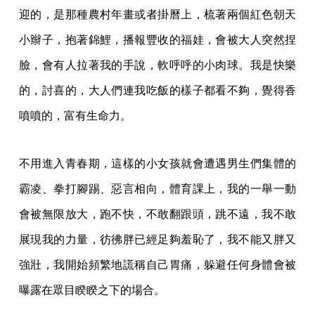
迎的，是那種農村年畫或者掛曆上，梳著兩個紅色朝天
小辮子，抱著錦鯉，播報豐收的福娃，會被大人突然捏
臉，會有人拉著我的手說，軟呼呼的小肉球。我是快樂
的，討喜的，大人們連我吃飯的樣子都看不夠，覺得香
噴噴的，富有生命力。
不用進入青春期，這樣的小女孩就會遭遇男生們集體的
霸凌、拳打腳踢、惡言相向，體育課上，我的一舉一動
會被無限放大，跑不快，不敢翻跟頭，跳不遠，我不敢
展現我的力量，彷彿胖已經足夠羞恥了，我不能又胖又
強壯，我開始頻繁地謊稱自己胃痛，躲避任何身體會被
曝露在眾目睽睽之下的場合。