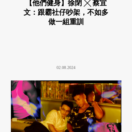
【他們健身】徐閉 ╳ 蔡宜
文：跟霸社仔吵架，不如多
做一組重訓
02.08.2024