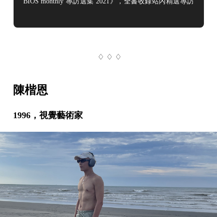
BIOS monthly 專訪選集 2021》，全書收錄站內精選專訪
15 篇、新增再訪內容，並邀集受訪者親自註解訪問後的
生活變化與領悟。本篇專訪即為書中收錄篇章，全文精裝
典藏現正販售中 ➤➤ 點此購買 那你就做吧事前提供給他
的訪綱打滿了筆記，劉致昕說是記給自己看的，怕採訪現
♢ ♢ ♢
場沒好好回答問題。前一天，他正好上完一堂聲音課，請
了
陳楷恩
1996，視覺藝術家