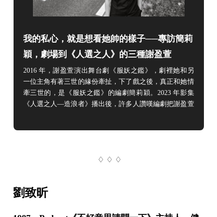
我的私心，就是想看她帥的樣子──專訪簡莉
穎，劇場到《人選之人》的三種謝盈萱
2016 年，謝盈萱演出舞台劇《服妖之鑑》，劇裡她和另
一位主角有著三世的緣份牽扯，下了戲之後，真正和她情
牽三世的，是《服妖之鑑》的編劇簡莉穎。2023 年影集
《人選之人—造浪者》播出後，許多人讚嘆編劇把謝盈萱
的角色寫得太好了，資深戲迷倒是不太意外，畢竟那是簡
莉穎和謝盈萱的第三世合作，默契早已俱足。2006 年，
簡莉穎因為大學老師的關係，去看了林奕華導演的舞台劇
《水滸傳》，那天也是她第一次看到劇場女神演戲。女神
♢ ♢ ♢
戲份不多，但在一群陽剛漢子中格外亮眼。後來知道謝盈
萱
劉致昕