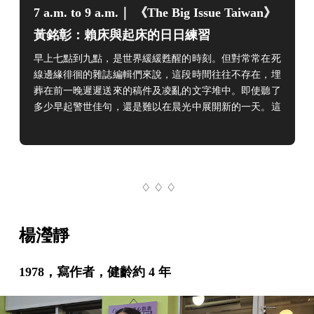
7 a.m. to 9 a.m.｜ 《The Big Issue Taiwan》
黃銘彰：賴床與起床的日日練習
早上七點到九點，是世界緩緩甦醒的時刻。但對常常在死
線邊緣徘徊的雜誌編輯們來說，這段時間往往不存在，埋
葬在前一晚遲遲送來的稿件及凌亂的文字堆中。即使聽了
多少早起警世佳句，還是難以在晨光中展開新的一天。這
次，BIOS 和編輯們九點有約，這些雜誌編輯會如何度過
這段理應存在的時間？小巷早晨十分安靜。黃銘彰家客廳
大片光線照進，書刊雜報靜靜擺著，儼然日式雜誌會出現
的那種乾淨方正。四周有些比較出格的物品是房東留下
♢ ♢ ♢
的，讓這裡依然帶點台灣家居痕跡。晚上時常得趕稿的他
楊瀅靜
1978，寫作者，健齡約 4 年