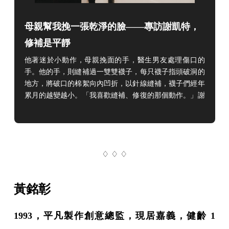
母親幫我挽一張乾淨的臉——專訪謝凱特，
修補是平靜
他著迷於小動作，母親挽面的手，醫生男友處理傷口的
手。他的手，則縫補過一雙雙襪子，每只襪子指頭破洞的
地方，將破口的棉絮向內凹折，以針線縫補，襪子們經年
累月的越變越小。「我喜歡縫補、修復的那個動作。」謝
凱特也愛看醫療劇，看手術刀游刃有餘的滑過皮囊、血液
緩慢滲出。現在，他與醫生男友一起看劇，男友在旁邊一
邊指正，哪刀下的不合理，哪邊技術有問題。這是謝凱特
與男友的日常，收錄在《普通的戀愛》中還有更多，他為
♢ ♢ ♢
他摺衣、他為他掏耳朵、他替他處理甲溝炎，那樣平淡
黃銘彰
1993，平凡製作創意總監，現居嘉義，健齡 1