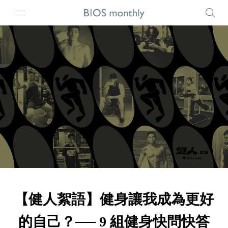
【健人絮語】健身讓我成為更好
的自己？── 9 組健身快問快答