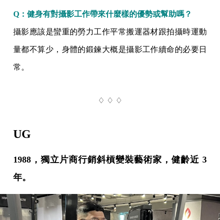
Q：健身有對攝影工作帶來什麼樣的優勢或幫助嗎？
攝影應該是蠻重的勞力工作平常搬運器材跟拍攝時運動
量都不算少，身體的鍛鍊大概是攝影工作續命的必要日
常。
♢ ♢ ♢
UG
1988，獨立片商行銷斜槓變裝藝術家，健齡近 3
年。