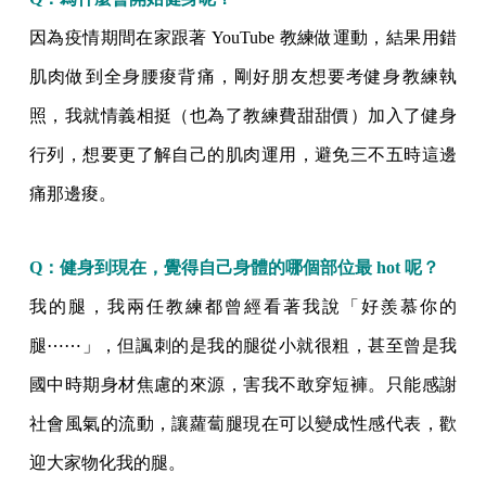
因為疫情期間在家跟著 YouTube 教練做運動，結果用錯
肌肉做到全身腰痠背痛，剛好朋友想要考健身教練執
照，我就情義相挺（也為了教練費甜甜價）加入了健身
行列，想要更了解自己的肌肉運用，避免三不五時這邊
痛那邊痠。
Q：健身到現在，覺得自己身體的哪個部位最 hot 呢？
我的腿，我兩任教練都曾經看著我說「好羨慕你的
腿⋯⋯」，但諷刺的是我的腿從小就很粗，甚至曾是我
國中時期身材焦慮的來源，害我不敢穿短褲。只能感謝
社會風氣的流動，讓蘿蔔腿現在可以變成性感代表，歡
迎大家物化我的腿。