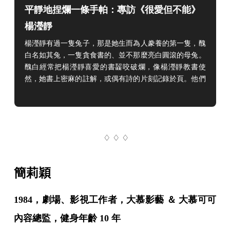
平靜地捏爛一條手帕：專訪《很愛但不能》
楊瀅靜
楊瀅靜有過一隻兔子，那是她生而為人豢養的第一隻，醜
白名如其兔，一隻貪食書的、並不那麼亮白圓滾的母兔。
醜白經常把楊瀅靜喜愛的書齧咬破爛，像楊瀅靜教書使
然，她書上密麻的註解，或偶有詩的片刻記錄於頁。他們
用一種不在乎禮教的姿勢，在所愛身上留下自己存在過的
痕跡。養兔子的人，特別耐得住性子。兔子不撒嬌、因脆
弱難以照料。喜怒哀樂不形於色的兔子，要靈敏地去愛、
默然相愛。極其脆弱卻又不願表態，就像楊瀅靜。她寫
♢ ♢ ♢
詩、寫論文、改作業的日子都有醜白。她一路唸中文所、
以
簡莉穎
1984，劇場、影視工作者，大慕影藝 ＆ 大慕可可
內容總監，健身年齡 10 年