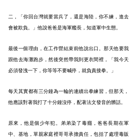
二，「你回台灣就要當兵了，還是海陸，你不練，進去
會被欺負。」他說爸爸是海軍艦長，知道軍中生態。
最後一個理由，在工作營結束前他說出口。那天他要我
跟他去海灘跑步，然後突然帶我到更衣間裡，「我今天
必須發洩一下，你等等不要喊停，就負責接拳。」
每天其實都有三分鐘為一輪的連續出拳練習，但那天，
他應該對著我打了十分鐘沒停，配著法文發音的髒話。
原來，他是個少年犯。弟弟染了毒癮，爸爸長期在軍
中、基地，單親家庭裡哥哥承擔責任，包括了處理毒販