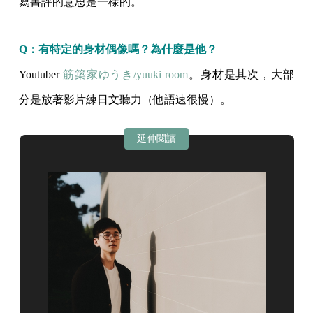
寫書評的意思是一樣的。
Q：
有特定的身材偶像嗎？為什麼是他？
Youtuber
筋築家ゆうき/yuuki room
。身材是其次，大部
分是放著影片練日文聽力（他語速很慢）。
延伸閱讀