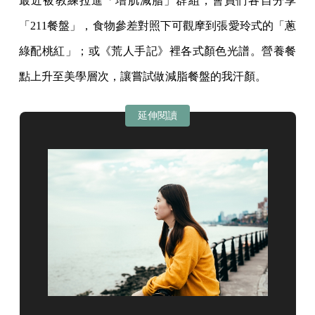
最近被教練拉進「增肌減脂」群組，會員們各自分享
「211餐盤」，食物參差對照下可觀摩到張愛玲式的「蔥
綠配桃紅」；或《荒人手記》裡各式顏色光譜。營養餐
點上升至美學層次，讓嘗試做減脂餐盤的我汗顏。
延伸閱讀