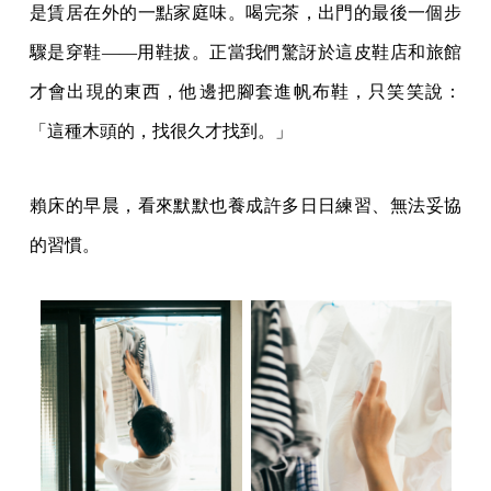
是賃居在外的一點家庭味。喝完茶，出門的最後一個步
驟是穿鞋——用鞋拔。正當我們驚訝於這皮鞋店和旅館
才會出現的東西，他邊把腳套進帆布鞋，只笑笑說：
「這種木頭的，找很久才找到。」
賴床的早晨，看來默默也養成許多日日練習、無法妥協
的習慣。