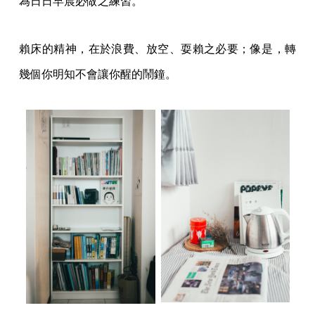
為日日早晨必做之練習。
賴床的精神，在於浪費、放空、耍賴之必要；像是，轉
幾個你明知不會讓你醒的鬧鐘。