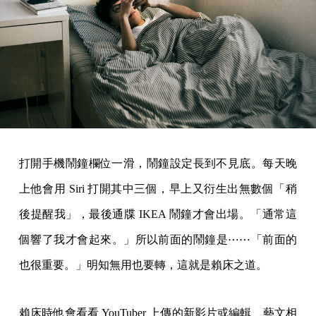
打開手機鬧鐘欄位一滑，鬧鐘設定長到不見底。每天晚
上他會用 Siri 打開其中三個，早上又衍生出無數個「稍
後提醒我」，最後通牒 IKEA 鬧鐘才會出場。「通常這
個響了我才會起來。」所以前面的鬧鐘是⋯⋯「前面的
也很重要。」明知無用也要轉，這就是賴床之道。
賴床時他會看看 YouTuber 上傳的新影片或編輯、藝文相