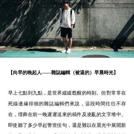
【向早的晚起人——雜誌編輯（被逼的）早晨時光】
早上七點到九點，是世界緩緩甦醒的時刻。但對常常在
死線邊緣徘徊的雜誌編輯們來說，這段時間往往不存
在，埋葬在前一晚遲遲送來的稿件及凌亂的文字堆中。
即使聽了多少早起警世佳句，還是難以在晨光中展開新