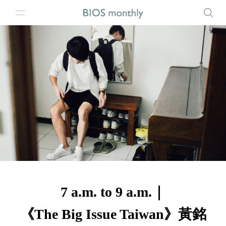
7 a.m. to 9 a.m.｜
《The Big Issue Taiwan》黃銘