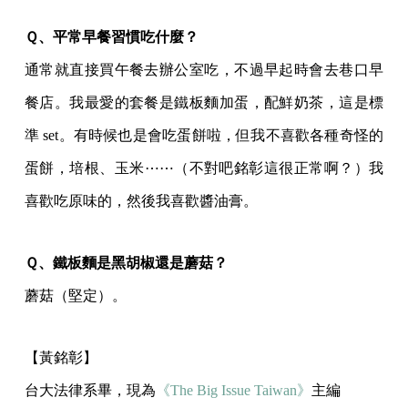
Ｑ、平常早餐習慣吃什麼？
通常就直接買午餐去辦公室吃，不過早起時會去巷口早
餐店。我最愛的套餐是鐵板麵加蛋，配鮮奶茶，這是標
準 set。有時候也是會吃蛋餅啦，但我不喜歡各種奇怪的
蛋餅，培根、玉米⋯⋯（不對吧銘彰這很正常啊？）我
喜歡吃原味的，然後我喜歡醬油膏。
Ｑ、鐵板麵是黑胡椒還是蘑菇？
蘑菇（堅定）。
【黃銘彰】
台大法律系畢，現為
《The Big Issue Taiwan》
主編