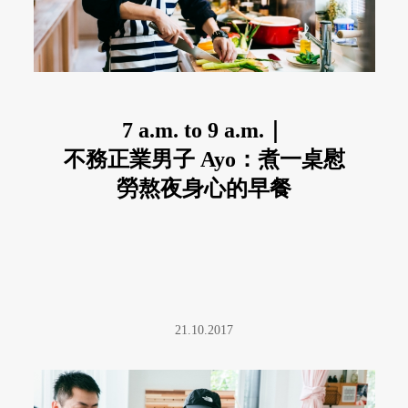
7 a.m. to 9 a.m.｜
不務正業男子 Ayo：煮一桌慰
勞熬夜身心的早餐
21.10.2017