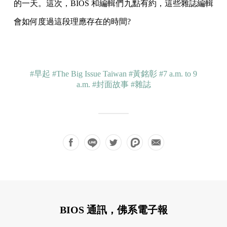
的一天。這次，BIOS 和編輯們九點有約，這些雜誌編輯
會如何度過這段理應存在的時間?
#早起
#The Big Issue Taiwan
#黃銘彰
#7 a.m. to 9
a.m.
#封面故事
#雜誌
BIOS 通訊，佛系電子報