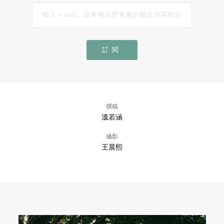
訂閱
撰稿
溫若涵
攝影
王晨熙