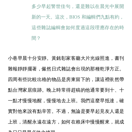
多少早起警世佳句，還是難以在晨光中展開
新的一天。這次，BIOS 和編輯們九點有約，
這些雜誌編輯會如何度過這段理應存在的時
間？
小巷早晨十分安靜。黃銘彰家客廳大片光線照進，書刊
雜報靜靜擺著，儼然日式雜誌會出現的那種乾淨方正。
四周有些比較出格的物品是房東留下的，讓這裡依然帶
點台灣家居痕跡。晚上時常得趕稿的他通常要到十、十
一點才慢慢地醒，慢慢地去上班。我們這麼早抵達，確
實對他來說有點辛苦。不過，無論是要早起見友人還是
上班，清醒永遠在遠方，如何在賴床中慢慢醒來，就成