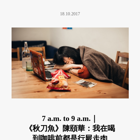
18.10.2017
7 a.m. to 9 a.m.｜
《秋刀魚》陳頤華：我在喝
到咖啡前都是行屍走肉