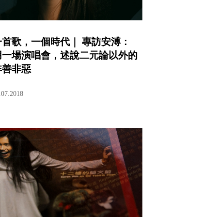
一首歌，一個時代｜ 專訪安溥：
用一場演唱會，述說二元論以外的
非善非惡
.07.2018