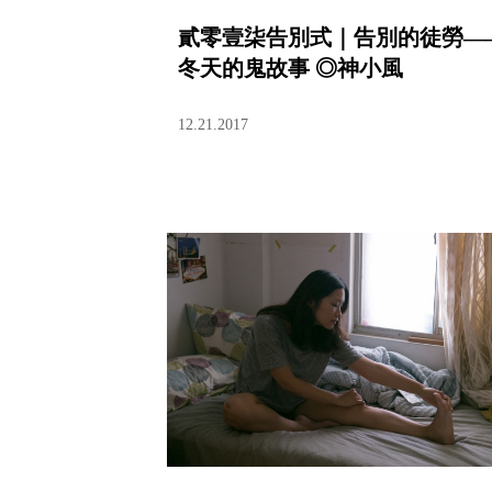
貳零壹柒告別式｜告別的徒勞—
冬天的鬼故事 ◎神小風
12.21.2017