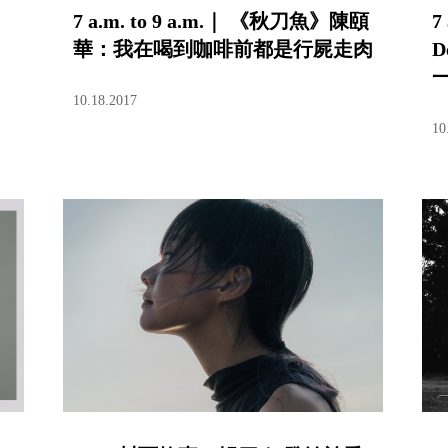
7 a.m. to 9 a.m.｜ 《秋刀魚》陳頤
7
華：我在喝到咖啡前都是行屍走肉
10.18.2017
10