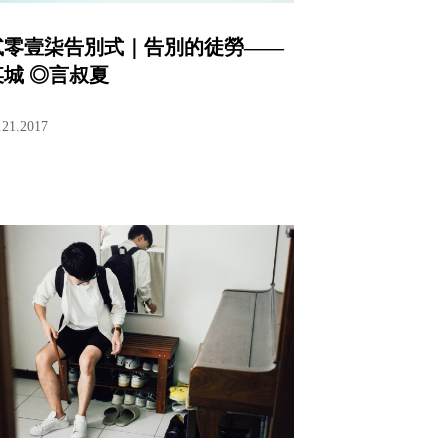
貳零壹柒告別式｜告別的徒勞——
某城 ◎言叔夏
.21.2017