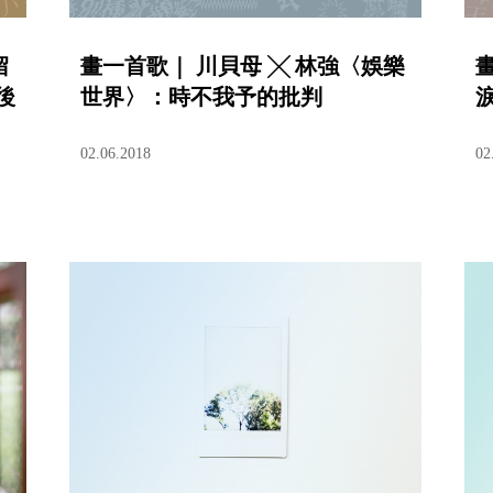
留
畫一首歌｜ 川貝母 ╳ 林強〈娛樂
後
世界〉：時不我予的批判
02.06.2018
02