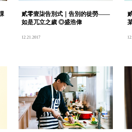
課
貳零壹柒告別式｜告別的徒勞——
如是兀立之歲 ◎盛浩偉
12.21.2017
12