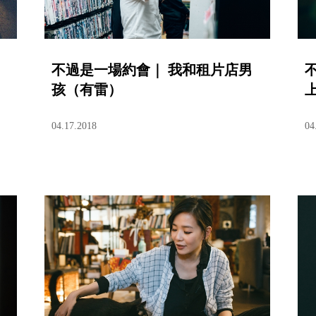
不過是一場約會｜ 我和租片店男
孩（有雷）
04.17.2018
04