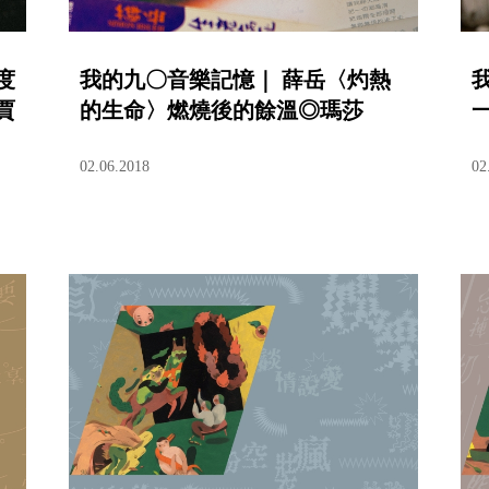
度
我的九〇音樂記憶｜ 薛岳〈灼熱
賈
的生命〉燃燒後的餘溫◎瑪莎
02.06.2018
02