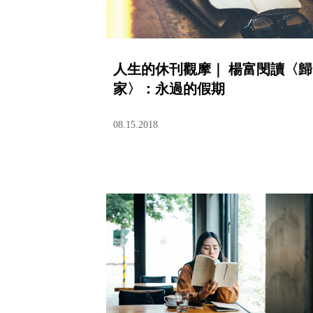
人生的休刊觀摩｜ 楊富閔讀〈歸
家〉：永過的假期
08.15.2018