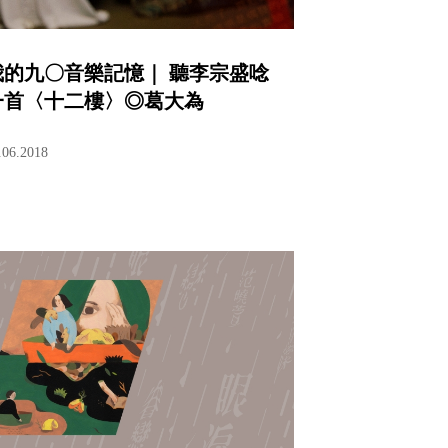
我的九〇音樂記憶｜ 聽李宗盛唸
一首〈十二樓〉◎葛大為
.06.2018