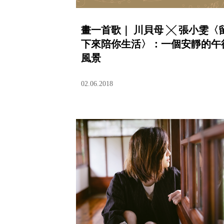
畫一首歌｜ 川貝母 ╳ 張小雯〈
下來陪你生活〉：一個安靜的午
風景
02.06.2018