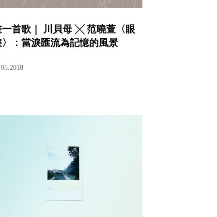
畫一首歌｜ 川貝母 ╳ 范曉萱〈眼
淚〉：當淚匯流為記憶的風景
.05.2018