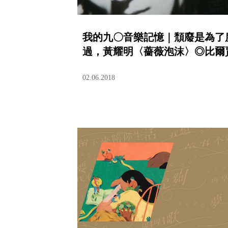
我的九〇音樂記憶｜頹廢是為了
過，黃耀明〈薔薇泡沫〉◎比爾
02.06.2018