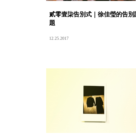
貳零壹柒告別式｜徐佳瑩的告別
題
12.25.2017