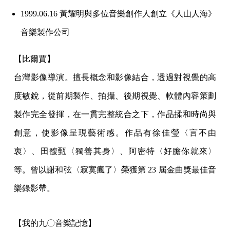
1999.06.16 黃耀明與多位音樂創作人創立《人山人海》
音樂製作公司
【比爾賈】
台灣影像導演。擅長概念和影像結合，透過對視覺的高
度敏銳，從前期製作、拍攝、後期視覺、軟體內容策劃
製作完全發揮，在一貫完整統合之下，作品揉和時尚與
創意，使影像呈現藝術感。作品有徐佳瑩〈言不由
衷〉、田馥甄〈獨善其身〉、阿密特〈好膽你就來〉
等。曾以謝和弦〈寂寞瘋了〉榮獲第 23 屆金曲獎最佳音
樂錄影帶。
【我的九〇音樂記憶】