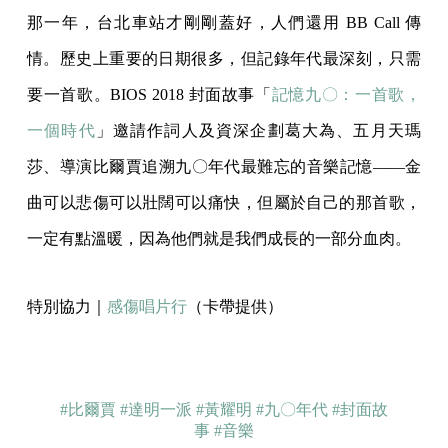
那一年，台北車站才剛剛蓋好，人們還用 BB Call 傳
情。歷史上重要的日期很多，但記錄年代最深刻，只需
要一首歌。BIOS 2018 封面故事「
記憶九〇：一首歌，
一個時代
」邀請作詞人及資深企劃葛大為、五月天瑪
莎、導演比爾賈追溯九〇年代最難忘的音樂記憶——金
曲可以悲傷可以壯闊可以痛快，但屬於自己的那首歌，
一定有點溫暖，因為他們就是我們成長的一部分血肉。
特別協力｜
感傷唱片行
（卡帶提供）
#比爾賈
#達明一派
#黃耀明
#九〇年代
#封面故
事
#音樂