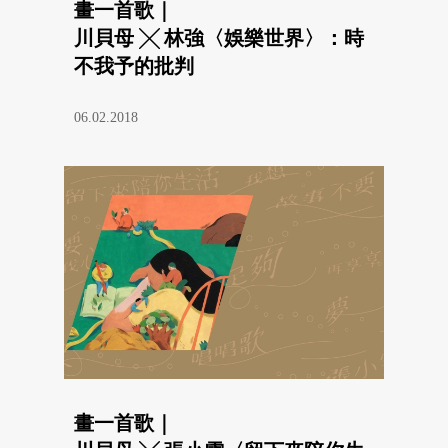
畫一首歌｜
川貝母 ╳ 林強〈娛樂世界〉：時
不我予的批判
06.02.2018
畫一首歌｜