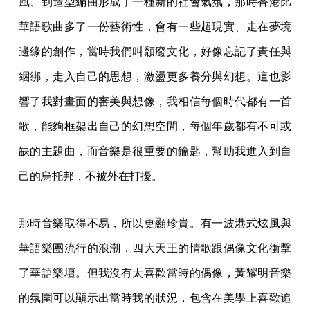
風、到造型編曲形成了一種新的社會氣氛，那時香港比
華語歌曲多了一份藝術性，會有一些超現實、走在夢境
邊緣的創作，當時我們叫頹廢文化，好像忘記了責任與
綑綁，走入自己的思想，激盪更多養分與幻想。這也影
響了我對畫面的審美與想像，我相信每個時代都有一首
歌，能夠框架出自己的幻想空間，每個年歲都有不可或
缺的主題曲，而音樂是很重要的鑰匙，幫助我進入到自
己的烏托邦，不被外在打擾。
那時音樂取得不易，所以更顯珍貴。有一波港式炫風與
華語樂團流行的浪潮，四大天王的情歌跟偶像文化衝擊
了華語樂壇。但我沒有太喜歡當時的偶像，黃耀明音樂
的氛圍可以顯示出當時我的狀況，包含在美學上喜歡追