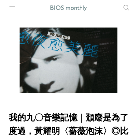
我的九〇音樂記憶｜頹廢是為了
度過，黃耀明〈薔薇泡沫〉◎比