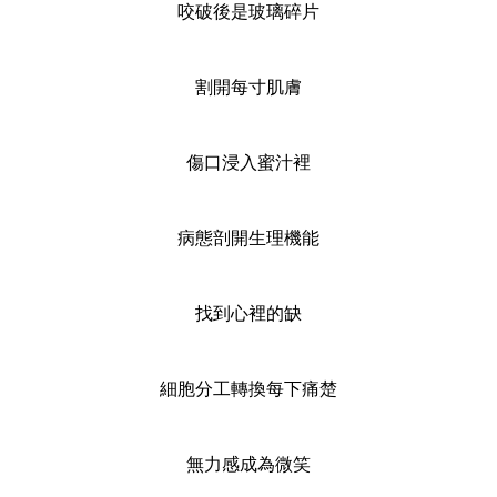
咬破後是玻璃碎片
割開每寸肌膚
傷口浸入蜜汁裡
病態剖開生理機能
找到心裡的缺
細胞分工轉換每下痛楚
無力感成為微笑