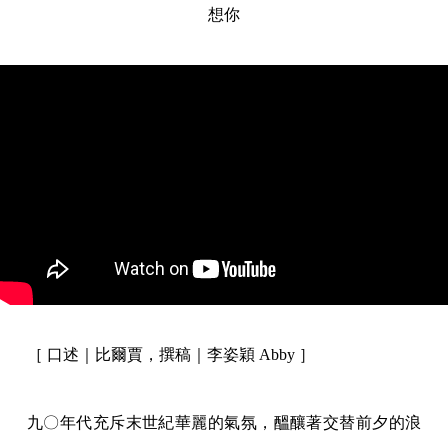
想你
［ 口述｜比爾賈，撰稿｜李姿穎 Abby ］
九〇年代充斥末世紀華麗的氣氛，醞釀著交替前夕的浪