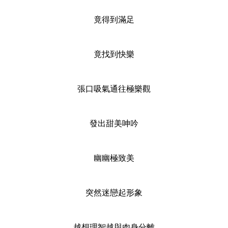
竟得到滿足
竟找到快樂
張口吸氣通往極樂觀
發出甜美呻吟
幽幽極致美
突然迷戀起形象
越想理智越與肉身分離