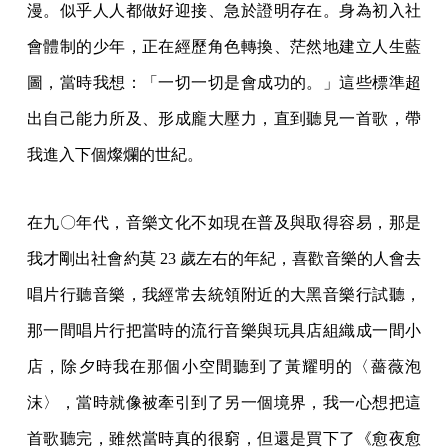
漫。似乎人人都做好迎接、急於證明存在。身為初入社
會體制的少年，正在經歷角色轉換、茫然地建立人生藍
圖，當時我想：「一切一切是會成功的。」這些標準超
出自己能力所及、形成龐大壓力，直到聽見一首歌，帶
我進入下個燦爛的世紀。
在九〇年代，音樂文化不如現在普及與取得容易，那是
我才剛出社會約莫 23 歲左右的年紀，喜歡音樂的人會去
唱片行聽音樂，我經常去統領附近的大黑音樂行試聽，
那一間唱片行把當時的流行音樂與玩具店組織成一間小
店，除夕時我在那個小空間聽到了黃耀明的〈薔薇泡
沫〉，當時就像被牽引到了另一個境界，我一心想把這
首歌聽完，雖然當時真的很窮，但還是買下了《愈夜愈