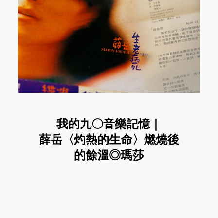
我的九〇音樂記憶｜
薛岳〈灼熱的生命〉燃燒後
的餘溫◎瑪莎