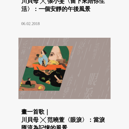
川貝母 ╳ 張小雯〈留下來陪你生
活〉：一個安靜的午後風景
06.02.2018
畫一首歌｜
川貝母 ╳ 范曉萱〈眼淚〉：當淚
匯流為記憶的風景