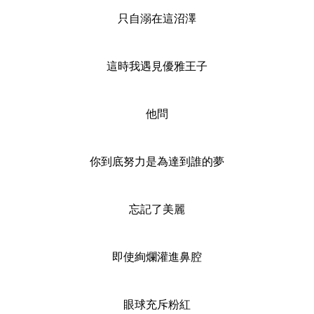
只自溺在這沼澤
這時我遇見優雅王子
他問
你到底努力是為達到誰的夢
忘記了美麗
即使絢爛灌進鼻腔
眼球充斥粉紅