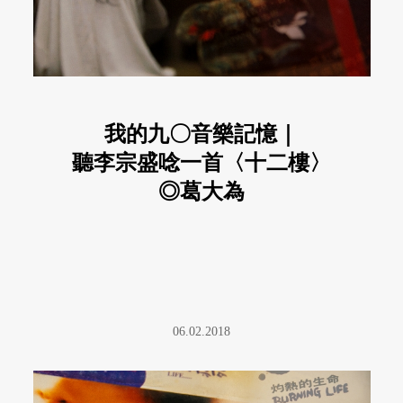
我的九〇音樂記憶｜
聽李宗盛唸一首〈十二樓〉
◎葛大為
06.02.2018