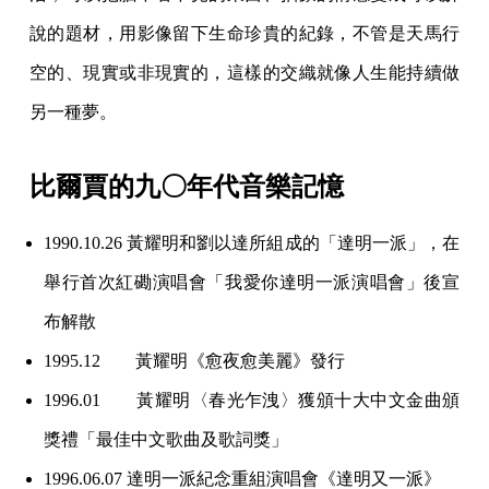
說的題材，用影像留下生命珍貴的紀錄，不管是天馬行
空的、現實或非現實的，這樣的交織就像人生能持續做
另一種夢。
比爾賈的九〇年代音樂記憶
1990.10.26 黃耀明和劉以達所組成的「達明一派」，在
舉行首次紅磡演唱會「我愛你達明一派演唱會」後宣
布解散
1995.12 黃耀明《愈夜愈美麗》發行
1996.01 黃耀明〈春光乍洩〉獲頒十大中文金曲頒
獎禮「最佳中文歌曲及歌詞獎」
1996.06.07 達明一派紀念重組演唱會《達明又一派》