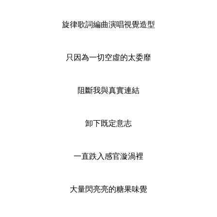
旋律歌詞編曲演唱視覺造型
只因為一切空虛的太委靡
阻斷我與真實連結
卸下既定意志
一直跌入感官漩渦裡
大量閃亮亮的糖果味覺