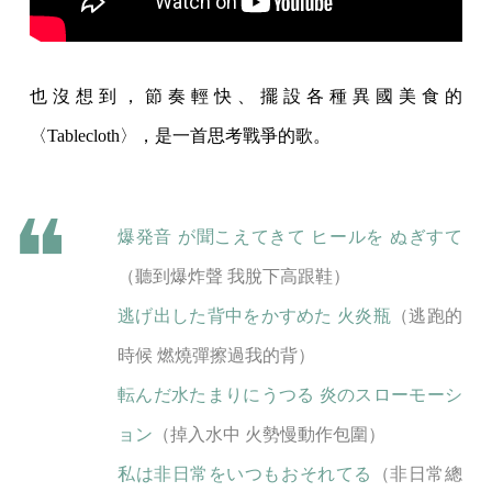
也沒想到，節奏輕快、擺設各種異國美食的
〈Tablecloth〉，是一首思考戰爭的歌。
爆発音 が聞こえてきて ヒールを ぬぎすて
（聽到爆炸聲 我脫下高跟鞋）
逃げ出した背中をかすめた 火炎瓶
（逃跑的
時候 燃燒彈擦過我的背）
転んだ水たまりにうつる 炎のスローモーシ
ョン
（掉入水中 火勢慢動作包圍）
私は非日常をいつもおそれてる
（非日常總