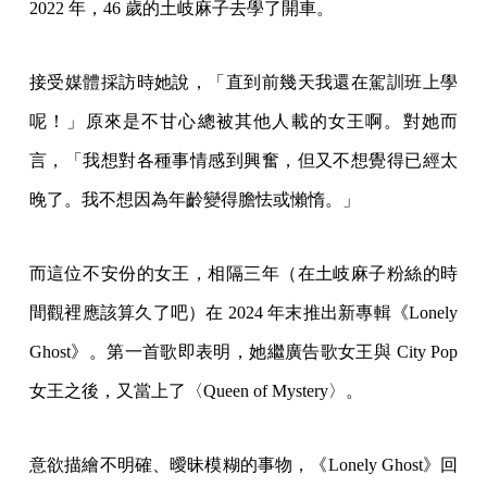
2022 年，46 歲的土岐麻子去學了開車。
接受媒體採訪時她說，「直到前幾天我還在駕訓班上學
呢！」原來是不甘心總被其他人載的女王啊。對她而
言，「我想對各種事情感到興奮，但又不想覺得已經太
晚了。我不想因為年齡變得膽怯或懶惰。」
而這位不安份的女王，相隔三年（在土岐麻子粉絲的時
間觀裡應該算久了吧）在 2024 年末推出新專輯《Lonely
Ghost》。第一首歌即表明，她繼廣告歌女王與 City Pop
女王之後，又當上了〈Queen of Mystery〉。
意欲描繪不明確、曖昧模糊的事物，《Lonely Ghost》回