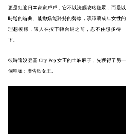
更是紅遍日本家家戶戶，它不以洗腦攻略聽眾，而是以
時髦的編曲、能撒嬌能矜持的聲線，演繹著成年女性的
理想模樣，讓人在按下轉台鍵之前，忍不住想多待一
下。
彼時還沒登基 City Pop 女王的土岐麻子，先獲得了另一
個稱號：廣告歌女王。