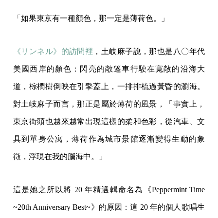
「如果東京有一種顏色，那一定是薄荷色。」
《リンネル》的訪問裡
，土岐麻子說，那也是八〇年代
美國西岸的顏色：閃亮的敞篷車行駛在寬敞的沿海大
道，棕櫚樹倒映在引擎蓋上，一排排梳過黃昏的瀏海。
對土岐麻子而言，那正是屬於薄荷的風景，「事實上，
東京街頭也越來越常出現這樣的柔和色彩，從汽車、文
具到單身公寓，薄荷作為城市景館逐漸變得生動的象
徵，浮現在我的腦海中。」
這是她之所以將 20 年精選輯命名為《Peppermint Time
~20th Anniversary Best~》的原因：這 20 年的個人歌唱生