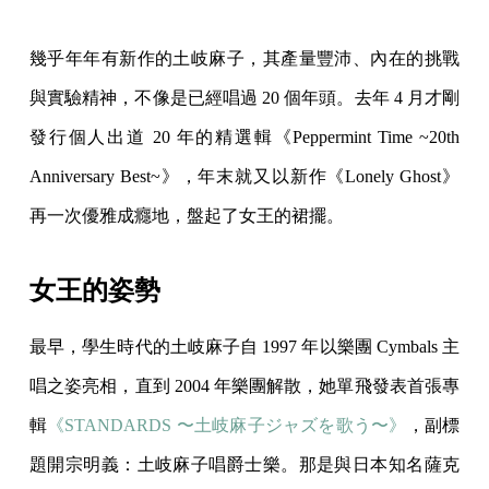
幾乎年年有新作的土岐麻子，其產量豐沛、內在的挑戰
與實驗精神，不像是已經唱過 20 個年頭。去年 4 月才剛
發行個人出道 20 年的精選輯《Peppermint Time ~20th
Anniversary Best~》，年末就又以新作《Lonely Ghost》
再一次優雅成癮地，盤起了女王的裙擺。
女王的姿勢
最早，學生時代的土岐麻子自 1997 年以樂團 Cymbals 主
唱之姿亮相，直到 2004 年樂團解散，她單飛發表首張專
輯
《STANDARDS 〜土岐麻子ジャズを歌う〜》
，副標
題開宗明義：土岐麻子唱爵士樂。那是與日本知名薩克