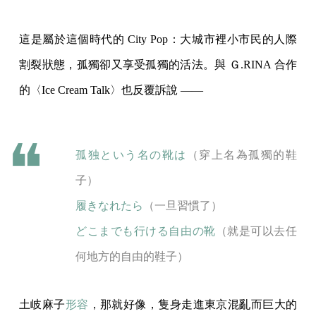
這是屬於這個時代的 City Pop：大城市裡小市民的人際
割裂狀態，孤獨卻又享受孤獨的活法。與 Ｇ.RINA 合作
的〈Ice Cream Talk〉也反覆訴說 ——
孤独という名の靴は
（穿上名為孤獨的鞋
子）
履きなれたら
（一旦習慣了）
どこまでも行ける自由の靴
（就是可以去任
何地方的自由的鞋子）
土岐麻子
形容
，那就好像，隻身走進東京混亂而巨大的