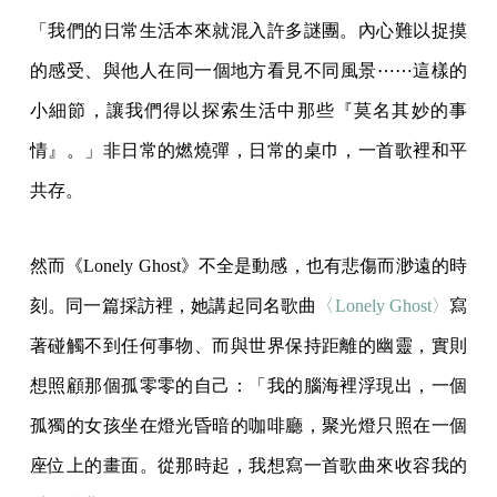
「我們的日常生活本來就混入許多謎團。內心難以捉摸
的感受、與他人在同一個地方看見不同風景⋯⋯這樣的
小細節，讓我們得以探索生活中那些『莫名其妙的事
情』。」非日常的燃燒彈，日常的桌巾，一首歌裡和平
共存。
然而《Lonely Ghost》不全是動感，也有悲傷而渺遠的時
刻。同一篇採訪裡，她講起同名歌曲
〈Lonely Ghost〉
寫
著碰觸不到任何事物、而與世界保持距離的幽靈，實則
想照顧那個孤零零的自己：「我的腦海裡浮現出，一個
孤獨的女孩坐在燈光昏暗的咖啡廳，聚光燈只照在一個
座位上的畫面。從那時起，我想寫一首歌曲來收容我的