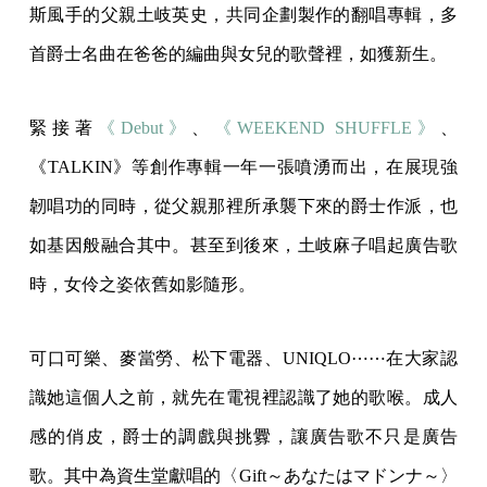
斯風手的父親土岐英史，共同企劃製作的翻唱專輯，多
首爵士名曲在爸爸的編曲與女兒的歌聲裡，如獲新生。
緊接著
《Debut》
、
《WEEKEND SHUFFLE》
、
《TALKIN》等創作專輯一年一張噴湧而出，在展現強
韌唱功的同時，從父親那裡所承襲下來的爵士作派，也
如基因般融合其中。甚至到後來，土岐麻子唱起廣告歌
時，女伶之姿依舊如影隨形。
可口可樂、麥當勞、松下電器、UNIQLO⋯⋯在大家認
識她這個人之前，就先在電視裡認識了她的歌喉。成人
感的俏皮，爵士的調戲與挑釁，讓廣告歌不只是廣告
歌。其中為資生堂獻唱的〈Gift～あなたはマドンナ～〉