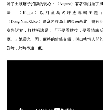
歸了土岐麻子招牌的玩心：〈August〉有著強烈拉丁風
味；〈Kappa〉以河童為名呼應專輯主題；
〈Dong,Nan,Xi,Bei〉是麻將牌局上的東南西北，曾有朋
友告訴她，打牌祕訣是：「不要看牌技，要看情緒反
應。」她靈光一閃，麻將的針鋒交錯，與出軌情人間的
對峙，此時串通一氣。