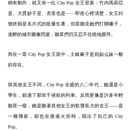
稍有動作，就又有一位 City Pop 女王登基：竹內瑪莉亞
是、大貫妙子是、杏里也是⋯⋯即使心裡清楚，女王封
號終歸是名片式的批量生產，但當聽見她們打開嗓子，
迷醉的城市圖像閃逝，聽眾們仍又忍不住跪地膜拜。
而在一眾 City Pop 女王當中，土岐麻子是宛如么妹一般
的存在。
與其他女王不同，City Pop 全盛的八〇年代，她還是小
學生，錯過了那班千禧前的列車。反而更像是許多年輕
聽眾一樣，她是聽著其他女王的歌聲長大的女王——是
一種傳薪，卻也在接過火炬時，唱出了自己的 City
Pop。