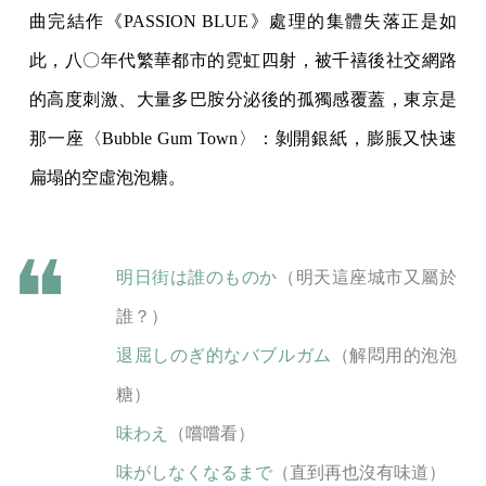
曲完結作《PASSION BLUE》處理的集體失落正是如
此，八〇年代繁華都市的霓虹四射，被千禧後社交網路
的高度刺激、大量多巴胺分泌後的孤獨感覆蓋，東京是
那一座〈Bubble Gum Town〉：剝開銀紙，膨脹又快速
扁塌的空虛泡泡糖。
明日街は誰のものか
（明天這座城市又屬於
誰？）
退屈しのぎ的なバブルガム
（解悶用的泡泡
糖）
味わえ
（嚐嚐看）
味がしなくなるまで
（直到再也沒有味道）