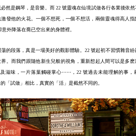
必然是鋼琴，是音樂。而 22 號靈魂在仙境試做各行各業後依
法激發他的火花。一個不想死，一個不想活，兩個靈魂得高人指
魂卻意外降落在喬已空出來的身體裡。
蕩的段落，真是一場美好的觀影體驗。22 號起初不習慣雜音
世界。而我們跟隨他新生兒般的視角，重新想起人間可以是多麽
 的香氣及滋味，一片落葉觸碰掌心⋯⋯，22 號過去未能理解的事
班的「試做」相比，真實的「活」是截然不同的。