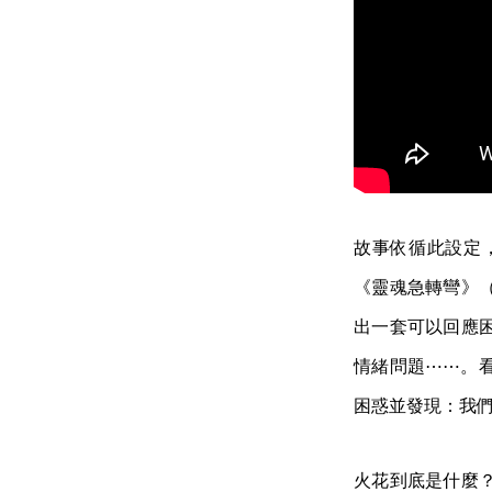
故事依循此設定，走
《靈魂急轉彎》（與
出一套可以回應
情緒問題⋯⋯。
困惑並發現：我
火花到底是什麼