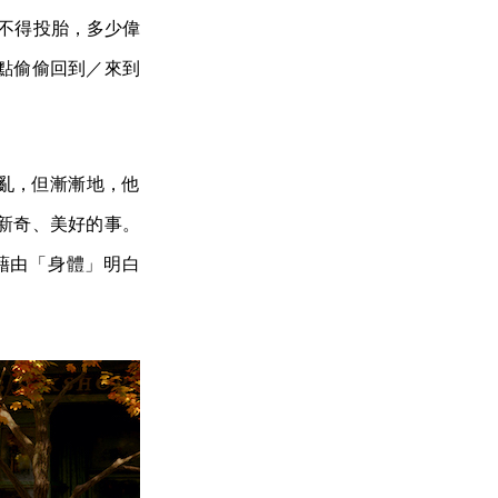
然不得投胎，多少偉
點偷偷回到／來到
紛亂，但漸漸地，他
新奇、美好的事。
，藉由「身體」明白