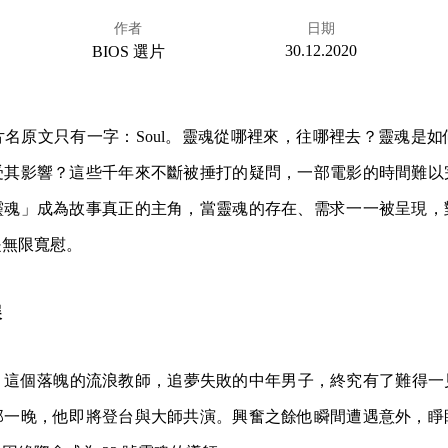
作者
日期
30.12.2020
BIOS 選片
名原文只有一字：Soul。靈魂從哪裡來，往哪裡去？靈魂是
受其影響？這些千年來不斷被捶打的疑問，一部電影的時間難以
靈魂」成為故事真正的主角，當靈魂的存在、需求一一被呈現，
是無限寬慰。
展
。這個落魄的流浪教師，追夢失敗的中年男子，終究有了難得一
那一晚，他即將登台與大師共演。興奮之餘他瞬間遭遇意外，睜