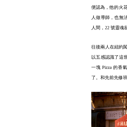
便認為，他的火花
人做導師，也無
人間，22 號靈
往後兩人在紐約闖
以五感認識了這
一塊 Pizza
了。和先前先修