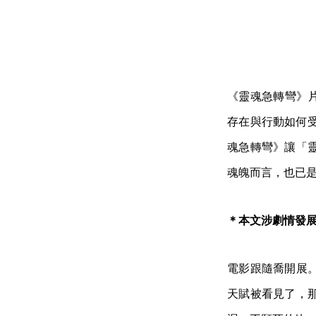
《靈魂急轉彎》片
存在與行動如何
魂急轉彎》讓「
魂魄而言，也已
＊本文涉劇情發
電影跟隨喬開展
天賦被看見了，