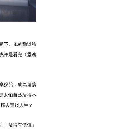
意趴下。風的勁道強
或許是看完《靈魂
放棄投胎，成為遊蕩
是太怕自己活得不
目標去實踐人生？
到「活得有價值」