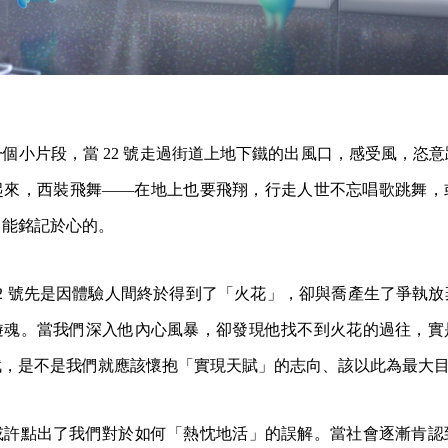
個小片段，當 22 號走過街道上地下鐵的出風口，感受風，恣
起來，西裝飛舞——在地上也要飛翔，行走人世不忘唱歌跳舞，
們能銘記於心的。
2 號先是因體驗人間終於得到了「火花」，卻與喬產生了爭執
遊魂。當我們深入他內心風暴，卻發現他找不到火花的過往，實
賦，是不是我們就應該懷抱「實現天賦」的志向、該以此為最大
或許點出了我們對於如何「熱忱地活」的誤解。當社會逐漸肯認