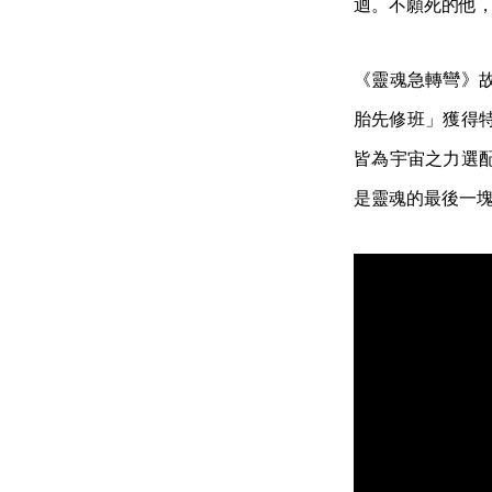
迴。不願死的他，
《靈魂急轉彎》
胎先修班」獲得
皆為宇宙之力選配
是靈魂的最後一