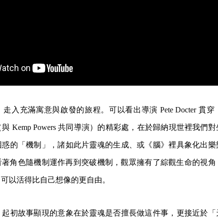
入充滿寓意與啟發的旅程。可以看出導演 Pete Docter 貫
 Kemp Powers 共同導演）的精彩處，在於歸納現世裡我們
困惑的「機制」，諸如此片靈魂的生成、或《腦》裡具象化出樂
看著角色隨機制運作再到突破機制，觀眾擁有了綜觀生命的視角
們可以活得比自己想像的更自由。
？起初故事顯現的意象在於靈魂是否擅長做這件事，更接近於「