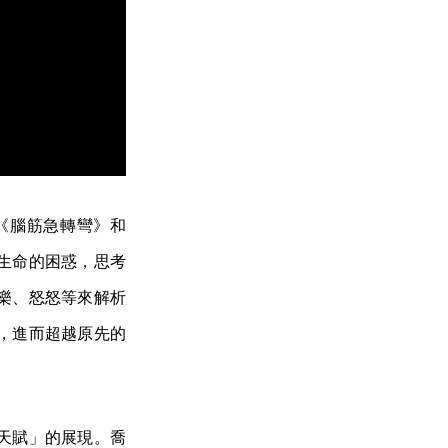
穿《腦筋急轉彎》和
對生命的困惑，思考
樂、怒怒等來解析
，進而超越原先的
天賦」的展現。喬