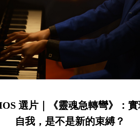
BIOS 選片｜《靈魂急轉彎》：實
自我，是不是新的束縛？