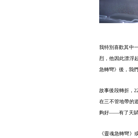
我特別喜歡其中一
烈，他因此漂浮
急轉彎》後，我
故事後段轉折，2
在三不管地帶的
夠好——有了天
《靈魂急轉彎》