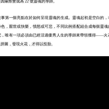
因緣際會成為 22 號靈魂的導師。
故事第一個亮點在於如何呈現靈魂的生成。靈魂起初是空白的，
特色，厭世或快樂，憤怒或可悲，不同比例搭配組合成每個靈魂
，唯有一項必須由已經活過優秀人生的導師來帶領獲得——火花（
塊拼圖，發現火花，才得以投胎。