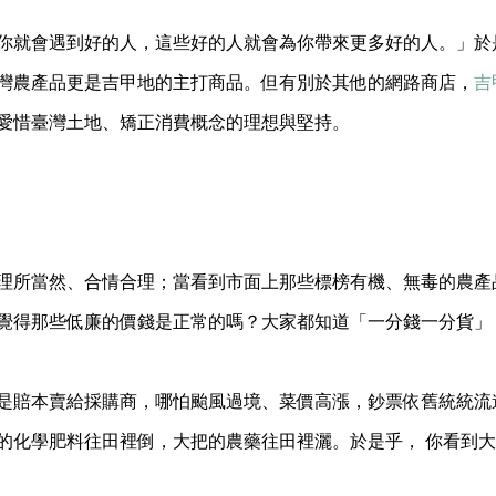
你就會遇到好的人，這些好的人就會為你帶來更多好的人。」於
灣農產品更是吉甲地的主打商品。但有別於其他的網路商店，
吉
愛惜臺灣土地、矯正消費概念的理想與堅持。
理所當然、合情合理；當看到市面上那些標榜有機、無毒的農產
覺得那些低廉的價錢是正常的嗎？大家都知道「一分錢一分貨」
是賠本賣給採購商，哪怕颱風過境、菜價高漲，鈔票依舊統統流
的化學肥料往田裡倒，大把的農藥往田裡灑。於是乎， 你看到