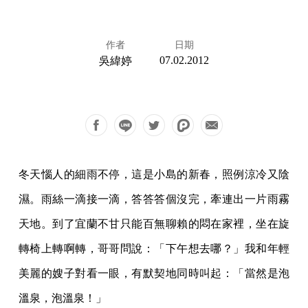
作者
日期
07.02.2012
吳緯婷
冬天惱人的細雨不停，這是小島的新春，照例涼冷又陰
濕。雨絲一滴接一滴，答答答個沒完，牽連出一片雨霧
天地。到了宜蘭不甘只能百無聊賴的悶在家裡，坐在旋
轉椅上轉啊轉，哥哥問說：「下午想去哪？」我和年輕
美麗的嫂子對看一眼，有默契地同時叫起：「當然是泡
溫泉，泡溫泉！」