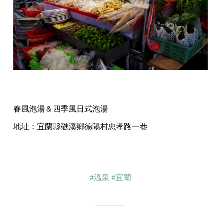
春風泡湯＆四季風日式泡湯
地址：宜蘭縣礁溪鄉德陽村忠孝路一巷
#溫泉
#宜蘭