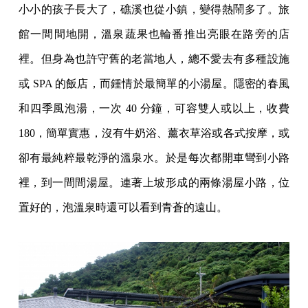
小小的孩子長大了，礁溪也從小鎮，變得熱鬧多了。旅
館一間間地開，溫泉蔬果也輪番推出亮眼在路旁的店
裡。但身為也許守舊的老當地人，總不愛去有多種設施
或 SPA 的飯店，而鍾情於最簡單的小湯屋。隱密的春風
和四季風泡湯，一次 40 分鐘，可容雙人或以上，收費
180，簡單實惠，沒有牛奶浴、薰衣草浴或各式按摩，或
卻有最純粹最乾淨的溫泉水。於是每次都開車彎到小路
裡，到一間間湯屋。連著上坡形成的兩條湯屋小路，位
置好的，泡溫泉時還可以看到青蒼的遠山。