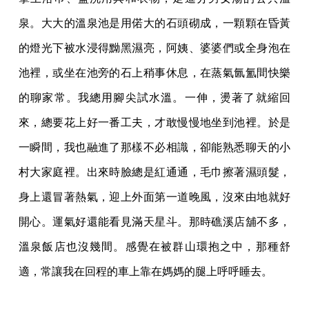
泉。大大的溫泉池是用偌大的石頭砌成，一顆顆在昏黃
的燈光下被水浸得黝黑濕亮，阿姨、婆婆們或全身泡在
池裡，或坐在池旁的石上稍事休息，在蒸氣氤氳間快樂
的聊家常。我總用腳尖試水溫。一伸，燙著了就縮回
來，總要花上好一番工夫，才敢慢慢地坐到池裡。於是
一瞬間，我也融進了那樣不必相識，卻能熟悉聊天的小
村大家庭裡。出來時臉總是紅通通，毛巾擦著濕頭髮，
身上還冒著熱氣，迎上外面第一道晚風，沒來由地就好
開心。運氣好還能看見滿天星斗。那時礁溪店舖不多，
溫泉飯店也沒幾間。感覺在被群山環抱之中，那種舒
適，常讓我在回程的車上靠在媽媽的腿上呼呼睡去。