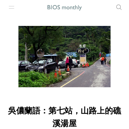
吳儂蘭語：第七站，山路上的礁
溪湯屋