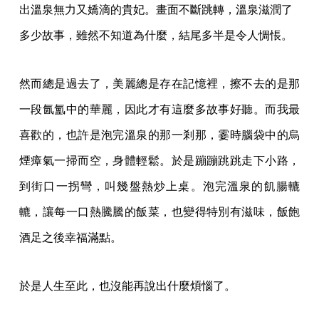
出溫泉無力又嬌滴的貴妃。畫面不斷跳轉，溫泉滋潤了
多少故事，雖然不知道為什麼，結尾多半是令人惆悵。
然而總是過去了，美麗總是存在記憶裡，擦不去的是那
一段氤氳中的華麗，因此才有這麼多故事好聽。而我最
喜歡的，也許是泡完溫泉的那一剎那，霎時腦袋中的烏
煙瘴氣一掃而空，身體輕鬆。於是蹦蹦跳跳走下小路，
到街口一拐彎，叫幾盤熱炒上桌。泡完溫泉的飢腸轆
轆，讓每一口熱騰騰的飯菜，也變得特別有滋味，飯飽
酒足之後幸福滿點。
於是人生至此，也沒能再說出什麼煩惱了。