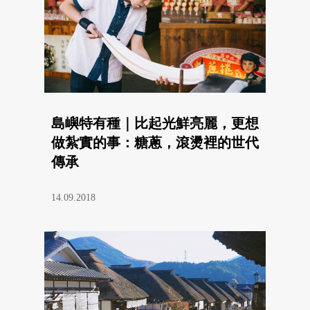
島嶼特有種｜比起光鮮亮麗，更想
做紮實的事：糖蔥，滾燙裡的世代
傳承
14.09.2018