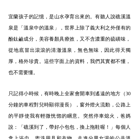
宜蘭孩子的記憶，是山水孕育出來的。有聽人說礁溪溫
泉是「溫泉中的溫泉」，世界上除了義大利之外僅有的
酚鈦鹼成分，美容養顏具療效，又不含濃重的硫磺味，
從地底冒出滾滾的清澈溫泉，無色無味，因此得天獨
厚，格外珍貴。這些字面上的資料，我們其實都不懂，
也不需要懂。
只記得小時候，有時晚上全家會開車到遙遠的地方（30
分鐘的車程對兒時顯得漫長），窗外燈火流動，公路上
的平靜使我有輕微恍惚的睏意。突然停車熄火，爸媽
說：「礁溪到了，帶好小包包，換上拖鞋喔！」每個人
拿上浴巾、盥洗用具和衣物，走進分男女湯的公共溫