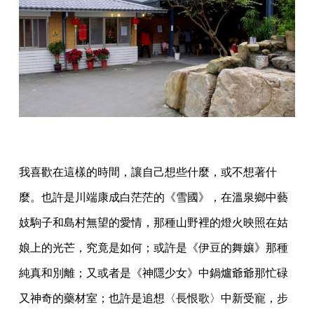
我喜歡在這樣的時間，讓自己想些什麼，或不想著什
麼。也許是川端康成白茫茫的《雪國》，在溫泉鄉中藝
妓駒子和島村無望的愛情，那種山野裡的燈火映照在姑
娘上的光芒，究竟是如何；或許是《伊豆的舞孃》那種
純真和別離；又或者是《神隱少女》中鍋爐爺爺那忙碌
又神奇的藥材室；也許是追想〈長恨歌〉中新受寵，步