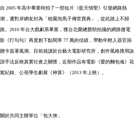
自 2005 年高中畢業時拍了一部短片《藍天情聖》引發網路熱
潮，遭對岸網友封為「校園泡馬子傳世寶典」，從此踏上不歸
路。2010 年台大戲劇系畢業，獲台北榮總贊助拍攝的網路微電
影《打勾勾》再度創下點閱率 77 萬的佳績，帶動年輕人器官捐
贈卡簽署風潮。目前就讀於台藝大電影研究所，創作風格擅用詼
諧手法反映真實社會之關懷，近期作品有電影《愛的麵包魂》花
絮紀錄、公視學生劇展《神算》（2013 年上映）。
關於共同主辦單位「包大俠」