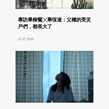
專訪畢柳鶯╳畢恆達：父權的受災
戶們，都長大了
21.07.2026