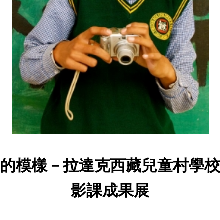
的模樣－拉達克西藏兒童村學校
影課成果展