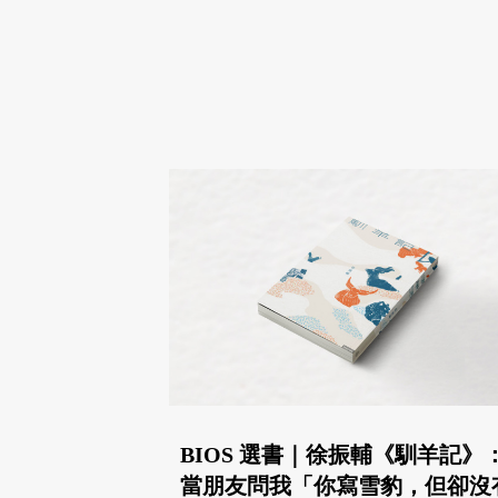
BIOS 選書｜徐振輔《馴羊記》
當朋友問我「你寫雪豹，但卻沒