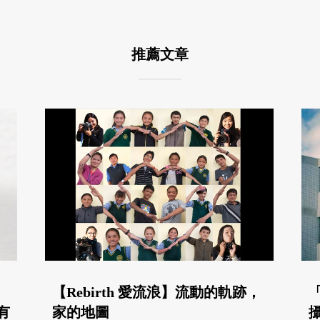
推薦文章
：
【Rebirth 愛流浪】流動的軌跡，
有
家的地圖