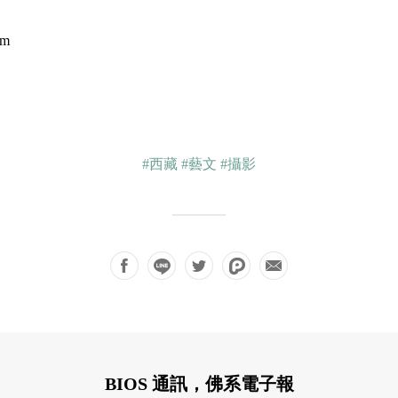
om
）
#西藏
#藝文
#攝影
BIOS 通訊，佛系電子報