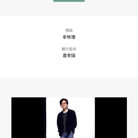
撰稿
韋惟珊
圖片提供
蕭青陽