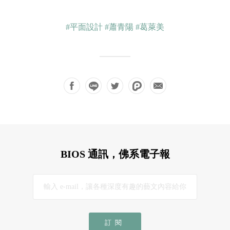
#平面設計
#蕭青陽
#葛萊美
BIOS 通訊，佛系電子報
訂閱