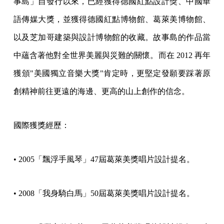
事島」自發行以來，已經獲得德國紅點設計獎、中國華
語傳媒大獎，並獲得德國紅點博物館、葛萊美博物館、
以及芝加哥建築與設計博物館的收藏。故事島的作品當
中蘊含著他對全世界美麗與災難的關懷。而在 2012 再年
獲頒"美國獨立音樂大獎"肯定時，更堅定發願要踩著原
創精神前往更遠的海邊、更高的山上創作的信念。
國際獲獎經歷：
• 2005「飄浮手風琴」47屆葛萊美獎唱片設計提名。
• 2008「我身騎白馬」50屆葛萊美獎唱片設計提名。