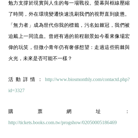
勉力支撐於現實與人生的每一場戰役。螢幕與框線壓縮
了時間，外在環境變遷快速洗刷我們的視野直到疲憊。
「無力者」成為世代你我的標籤，污名如棘冠，我們被
迫戴上一同流血。曾經有過的前程願景如今看來像場宏
偉的玩笑，但微小青年仍有奢侈想望：走過這些荊棘與
火光，未來是否可能不一樣？
活動詳情：
http://www.biosmonthly.com/contactd.php?
id=3327
購票網址：
http://tickets.books.com.tw/progshow/02050005186469