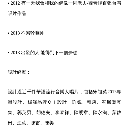
• 2012 有一天我會和我的偶像一同老去-蕭青陽百張台灣
唱片作品
• 2013 不累幹嘛睡
• 2013 出發的人 能得到下一個夢想
設計經歷：
設計過近千件華語流行音樂人唱片，包括宋祖英2013專
輯設計、楊瀾品牌ＣＩ設計、許巍、韓庚、宥勝寫真
集、郭英男、胡德夫、李泰祥、陳明章、陳永淘、葉啟
田、江蕙、陳雷、陳美