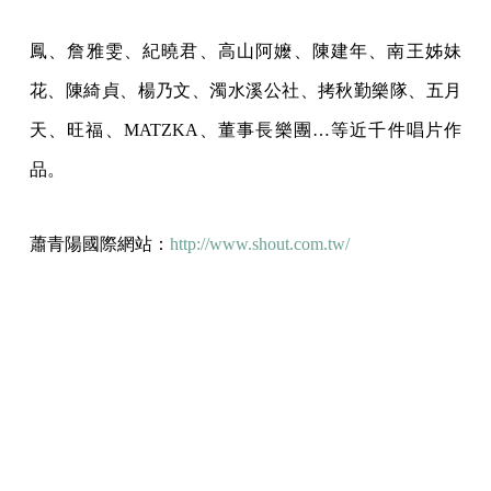
鳳、詹雅雯、紀曉君、高山阿嬤、陳建年、南王姊妹
花、陳綺貞、楊乃文、濁水溪公社、拷秋勤樂隊、五月
天、旺福、MATZKA、董事長樂團…等近千件唱片作
品。
蕭青陽國際網站：
http://www.shout.com.tw/