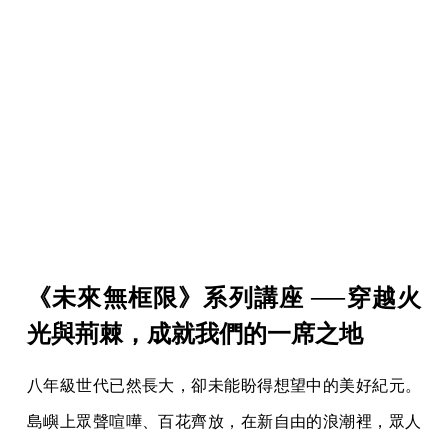
《未來無框限》系列講座 ──穿越火
光與荊棘，成就我們的一席之地
八年級世代已然長大，卻未能盼得想望中的美好紀元。
島嶼上眾聲喧嘩、百花齊放，在新自由的浪潮裡，眾人