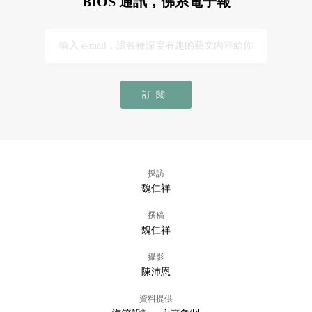
BIOS 通訊，佛系電子報
訂閱
採訪
魏仁祥
撰稿
魏仁祥
攝影
陳沛恩
資料提供