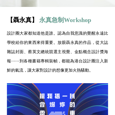
【聶永真】
永真急制Workshop
設計圈大家都知道他是誰。認為自我意識的覺醒永遠比
學校給你的東西來得重要。放眼聶永真的作品，從大誌
雜誌封面、蔡英文總統競選主視覺、金點概念設計獎海
報⋯⋯到各種書籍專輯裝幀，都能為港台設計圈注入新
鮮的氣流，讓大家對設計的想像更加火熱騷動。