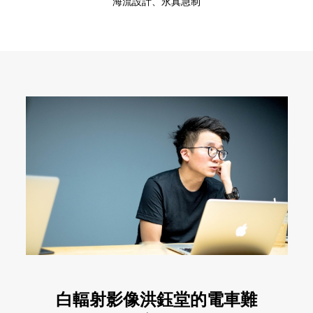
海流設計、永真急制
白輻射影像洪鈺堂的電車難