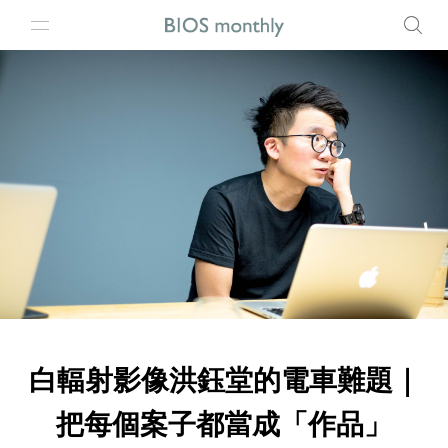
白輻射影像洪鈺堂的電車難題｜
把每個案子都當成「作品」