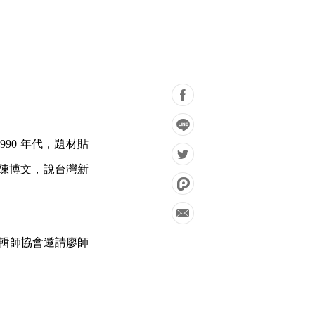
90 年代，題材貼
陳博文，說台灣新
剪輯師協會邀請廖師