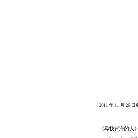
2011 年 11 月
《尋找背海的人