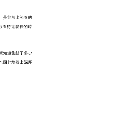
，是能剪出節奏的
影圈待這麼長的時
 就知道集結了多少
也因此培養出深厚