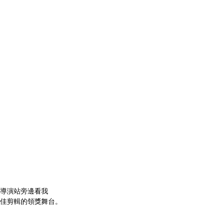
導演站旁邊看我
最佳剪輯的領獎舞台。