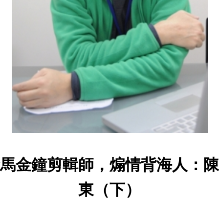
馬金鐘剪輯師，煽情背海人：陳
東（下）