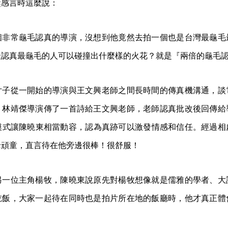
獎感言時這麼說：
個非常龜毛認真的導演，沒想到他竟然去拍一個也是台灣最龜毛
最認真最龜毛的人可以碰撞出什麼樣的火花？就是『兩倍的龜毛
片子從一開始的導演與王文興老師之間長時間的傳真機溝通，談
，林靖傑導演傳了一首詩給王文興老師，老師認真批改後回傳給
的模式讓陳曉東相當動容，認為真跡可以激發情感和信任。經過相
老頑童，直言待在他旁邊很棒！很舒服！
另一位主角楊牧，陳曉東說原先對楊牧想像就是儒雅的學者、大
吃飯，大家一起待在同時也是拍片所在地的飯廳時，他才真正體