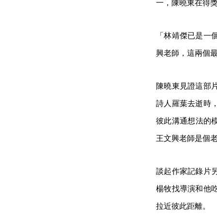
一，陳曉東在得
「林靖傑已是一
興老師，這兩個
陳曉東見證這部
詩人羅葉去逝時
彼此 溝通想法
王文興老師是個
談起作家記錄片
楊牧找導演和他
拉近彼此距離。