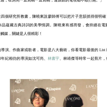
難過，在房間一直寫稿一直寫稿，連旅館的電視都不敢打開。」
在四個研究所教書，陳曉東說廖師傅可以把片子意韻抓得很明確
作品蘊藏古典詩詞的美學情調。陳曉東有感而發，會持續在電
是觸媒，關鍵是人很精彩！
導演、作曲家或歌者，電影是八大藝術，你看電影最後的 List
和年紀相仿的導演如沈可尚、
林書宇
、林靖傑等時常一起剪片，