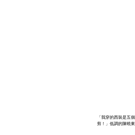
「我穿的西裝是五個
剪！」低調的陳曉東