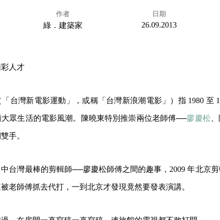
作者
日期
26.09.2013
綠．建築家
精彩人才
台灣新電影運動」，或稱「台灣新浪潮電影」）指 1980 至 19
顧大眾生活的電影風潮。陳曉東特別推崇兩位老師傅──
廖慶松
、
們雙手。
中台灣最棒的剪輯師──廖慶松師傅之間的趣事，2009 年北京
東被老師傅抓去代打，一到北京才發現竟然要發表演講。