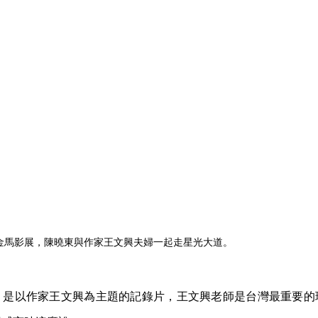
 26 日金馬影展，陳曉東與作家王文興夫婦一起走星光大道。
》是以作家王文興為主題的記錄片，王文興老師是台灣最重要的