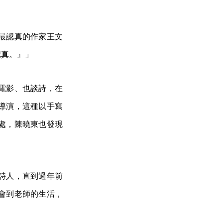
最認真的作家王文
認真。』」
電影、也談詩，在
導演，這種以手寫
處，陳曉東也發現
詩人，直到過年前
會到老師的生活，