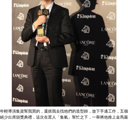
年輕導演集資幫我買的，還抓我去找他們的造型師，放下手邊工作，五個
絕少出席頒獎典禮，這次 在眾人「集氣」幫忙之下，一舉將他推上金馬