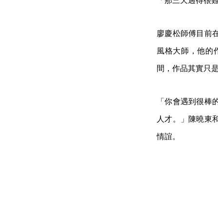
「那三天過得很
廖慶松師傅目前
風格大師，他的
間，作品其實只
「你會遇到很棒的
人才。」陳曉東
情誼。