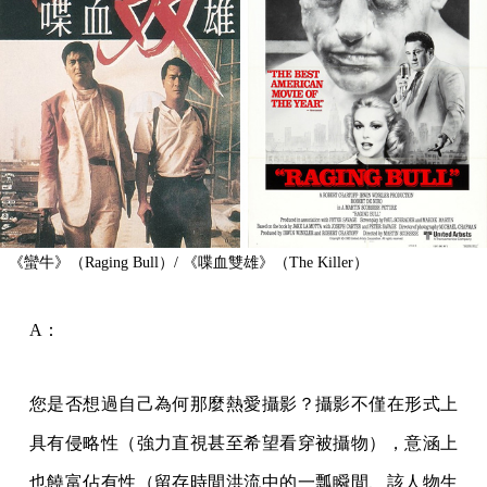
《蠻牛》（Raging Bull）/ 《喋血雙雄》（The Killer）
A：
您是否想過自己為何那麼熱愛攝影？攝影不僅在形式上
具有侵略性（強力直視甚至希望看穿被攝物），意涵上
也饒富佔有性（留存時間洪流中的一瓢瞬間、該人物生