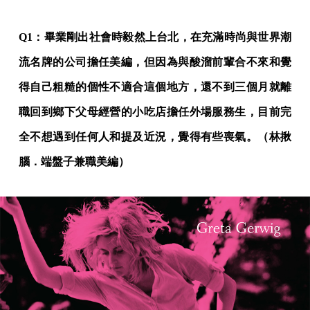
Q1：畢業剛出社會時毅然上台北，在充滿時尚與世界潮
流名牌的公司擔任美編，但因為與酸溜前輩合不來和覺
得自己粗糙的個性不適合這個地方，還不到三個月就離
職回到鄉下父母經營的小吃店擔任外場服務生，目前完
全不想遇到任何人和提及近況，覺得有些喪氣。（林揪
腦．端盤子兼職美編）