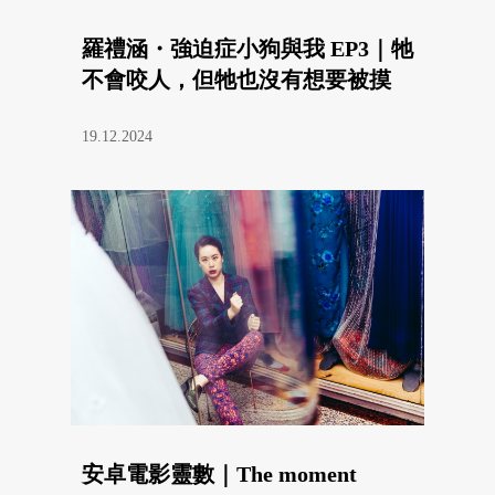
羅禮涵・強迫症小狗與我 EP3｜牠
不會咬人，但牠也沒有想要被摸
19.12.2024
安卓電影靈數｜The moment