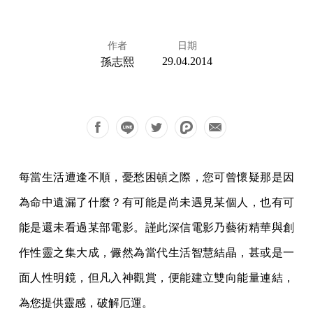
作者
日期
29.04.2014
孫志熙
每當生活遭逢不順，憂愁困頓之際，您可曾懷疑那是因
為命中遺漏了什麼？有可能是尚未遇見某個人，也有可
能是還未看過某部電影。謹此深信電影乃藝術精華與創
作性靈之集大成，儼然為當代生活智慧結晶，甚或是一
面人性明鏡，但凡入神觀賞，便能建立雙向能量連結，
為您提供靈感，破解厄運。