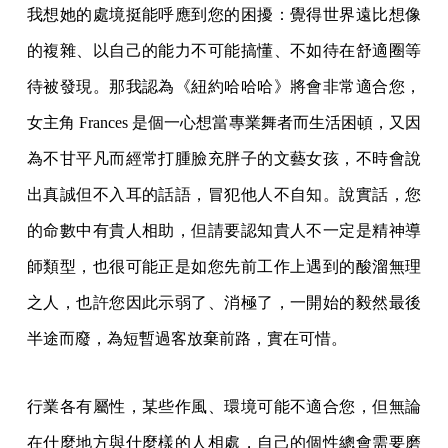
我想她的處境挺能呼應到您的困擾：覺得世界遠比想像
的複雜、以自己的能力不可能搞懂、不如待在舒適圈等
待被發現。那我認為《紐約哈哈哈》將會非常適合您，
女主角 Frances 是個一心想當專業舞者而生活困頓，又因
為不甘平凡而經常打腫臉充胖子的文藝女孩，不時會說
出真誠但不入耳的話語，冒犯他人不自知。說實話，您
的命數中有貴人相助，但請要認知貴人不一定是精神導
師類型，也很可能正是如您先前工作上遇到的酸溜無理
之人，也許您因此示弱了、消極了，一開始的毅然最後
半途而廢，為短暫過客放棄前路，實在可惜。
行業各有屬性，某些作風、環境可能不適合您，但無論
在什麼地方與什麼樣的人相處，自己的個性總會需要磨