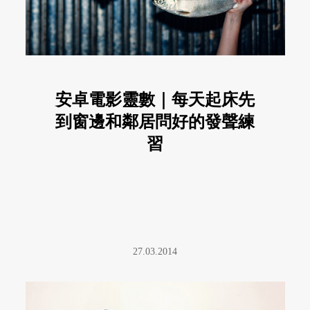
安卓電影靈數｜每天起床先
到窗邊和鄰居問好的發聲練
習
27.03.2014