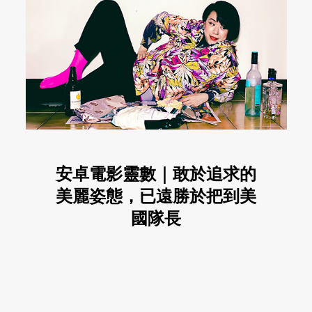
安卓電影靈數｜敢於追求的
美麗姿態，已遠勝於把到美
國隊長