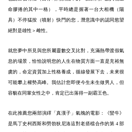
命膠捲的其中一格），平時總是握著一台大相機（陽
具）不停猛按（噴射）快門的您，潛意識中的認同慾望
絕對是雄性＞雌性。
就您夢中所見與您所屬靈數交叉比對，充滿熱帶渡假氣
息的場景，恰恰說明您的人生在物質方面一直是充裕無
虞的，命定資質加上性格養成，循線發展下去，未來很
可能攀上權勢高峰。我估計您即便今生未生做男人，但
容貌在同輩女性之中，肯定已出落得一副霸王色。
在此推薦您兩部演繹「真漢子」氣魄的電影：《蠻牛》
是馬丁史柯西斯和勞勃狄尼洛這對老搭檔合作的第 4 部