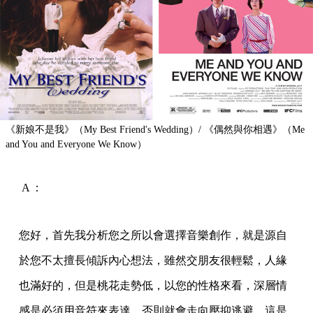
《新娘不是我》（My Best Friend's Wedding）/ 《偶然與你相遇》（Me
and You and Everyone We Know）
A：
您好，首先我分析您之所以會選擇音樂創作，就是源自
於您不太擅長傾訴內心想法，雖然交朋友很輕鬆，人緣
也滿好的，但是桃花走勢低，以您的性格來看，深層情
感是必須用音符來表達，否則就會走向壓抑逃避。這是