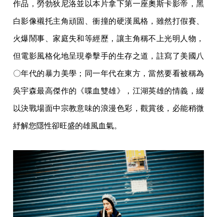
作品，勞勃狄尼洛並以本片拿下第一座奧斯卡影帝，黑
白影像襯托主角頑固、衝撞的硬漢風格，雖然打假賽、
火爆鬧事、家庭失和等經歷，讓主角稱不上光明人物，
但電影風格化地呈現拳擊手的生存之道，註寫了美國八
〇年代的暴力美學；同一年代在東方，當然要看被稱為
吳宇森最高傑作的《喋血雙雄》，江湖英雄的情義，綴
以決戰場面中宗教意味的浪漫色彩，觀賞後，必能稍微
紓解您隱性卻旺盛的雄風血氣。