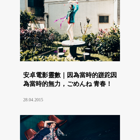
安卓電影靈數｜因為當時的蹉跎因
為當時的無力，ごめんね 青春！
28.04.2015