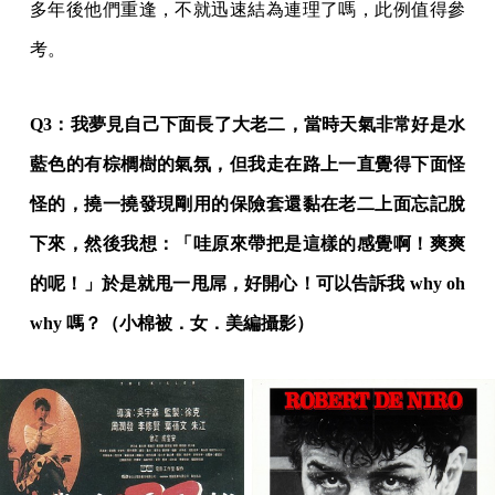
多年後他們重逢，不就迅速結為連理了嗎，此例值得參
考。
Q3：我夢見自己下面長了大老二，當時天氣非常好是水
藍色的有棕櫚樹的氣氛，但我走在路上一直覺得下面怪
怪的，撓一撓發現剛用的保險套還黏在老二上面忘記脫
下來，然後我想：「哇原來帶把是這樣的感覺啊！爽爽
的呢！」於是就甩一甩屌，好開心！可以告訴我 why oh
why 嗎？（小棉被．女
．美編
攝影）