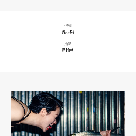
撰稿
孫志熙
攝影
潘怡帆