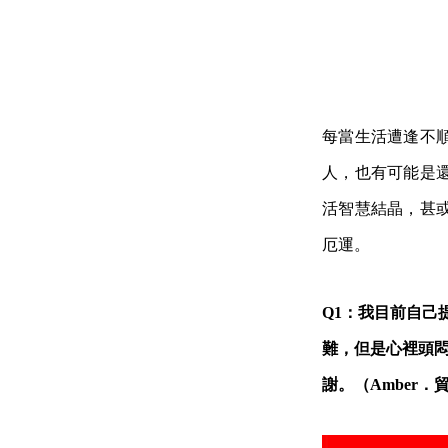
每當生活遭逢不
人，也有可能是
活智慧結晶，甚
厄運。
Q1：我目前自己
難，但是心裡頭
謝。（Amber．