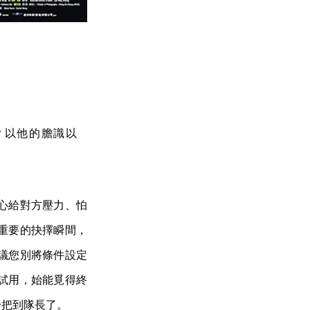
？以他的膽識以
心給對方壓力、怕
重要的抉擇瞬間，
議您別將條件設定
試用，始能覓得終
於把到隊長了。