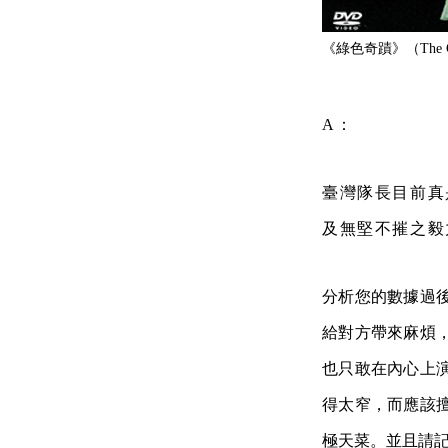
《綠色奇蹟》（
The
A：
臺灣隊長目前真
及無堅不摧之毅
分析您的數據過
給對方帶來麻煩
也只敢在內心上
得太窄，而應該
極天菜。並且請