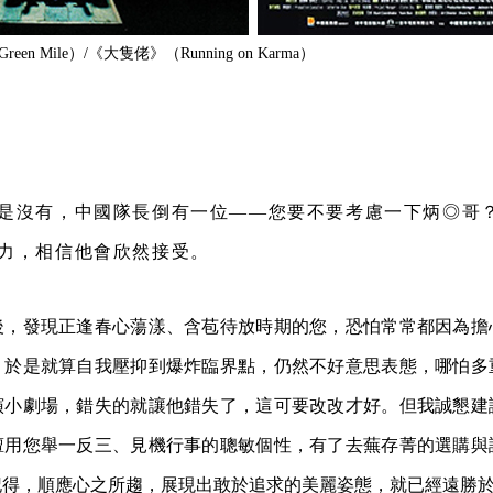
 Green Mile）/《大隻佬》（
Running on Karma）
是沒有，中國隊長倒有一位——您要不要考慮一下炳◎哥
力，相信他會欣然接受。
後，發現正逢春心蕩漾、含苞待放時期的您，恐怕常常都因為擔
，於是就算自我壓抑到爆炸臨界點，仍然不好意思表態，哪怕多
演小劇場，錯失的就讓他錯失了，這可要改改才好。但我誠懇建
擅用您舉一反三、見機行事的聰敏個性，有了去蕪存菁的選購與
記得，順應心之所趨，展現出敢於追求的美麗姿態，就已經遠勝