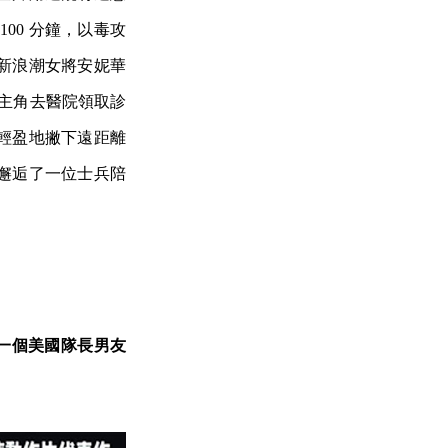
00 分鐘，以毒攻
新浪潮女將安妮華
女主角去醫院領取診
輕盈地撇下遠距離
邂逅了一位士兵陪
一個美國隊長男友