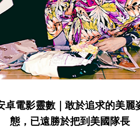
安卓電影靈數｜敢於追求的美麗
態，已遠勝於把到美國隊長