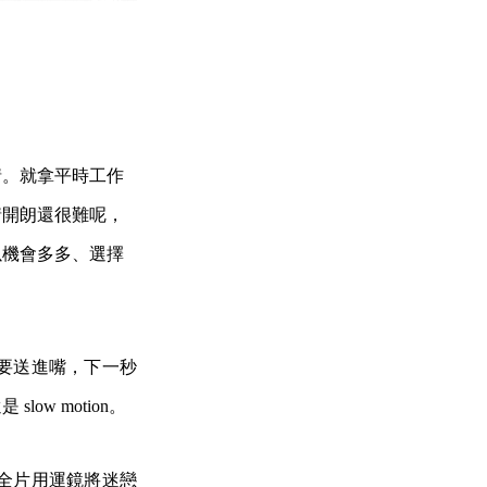
情。就拿平時工作
情開朗還很難呢，
以機會多多、選擇
要送進嘴，下一秒
w motion。
》，全片用運鏡將迷戀