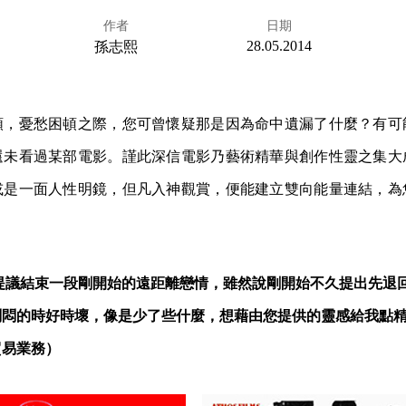
作者
日期
28.05.2014
孫志熙
順，憂愁困頓之際，您可曾懷疑那是因為命中遺漏了什麼？有可
還未看過某部電影。謹此深信電影乃藝術精華與創作性靈之集大
或是一面人性明鏡，但凡入神觀賞，便能建立雙向能量連結，為
提議結束一段剛開始的遠距離戀情，雖然說剛開始不久提出先退
悶悶的時好時壞，像是少了些什麼，想藉由您提供的靈感給我點
貿易業務）