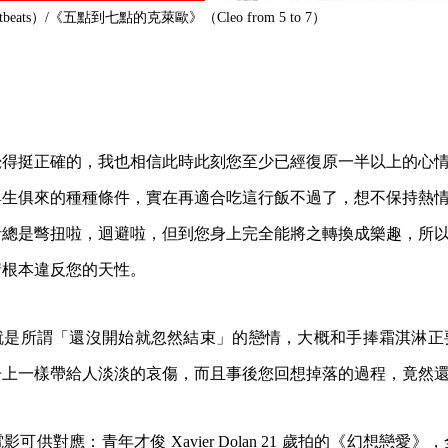
eats）/《五點到七點的克萊歐》（Cleo from 5 to 7）
覺得挺正確的，我也相信此時此刻您至少已經復原一半以上的心
與生俱來的種種條件，實在再適合吃這行飯不過了，想不保持熱
者總是彆扭啦，迴避啦，但到您身上完全能將之轉換成樂趣，所
情根本違反您的天性。
就是所謂「還沒開始就忽然結束」的戀情，大概和手捧霜淇淋正
一樣帶給人淡淡的哀傷，而且事後您回想掉落的過程，竟然還是 slo
可供對應：青年才俊 Xavier Dolan 21 歲拍的《幻想戀愛