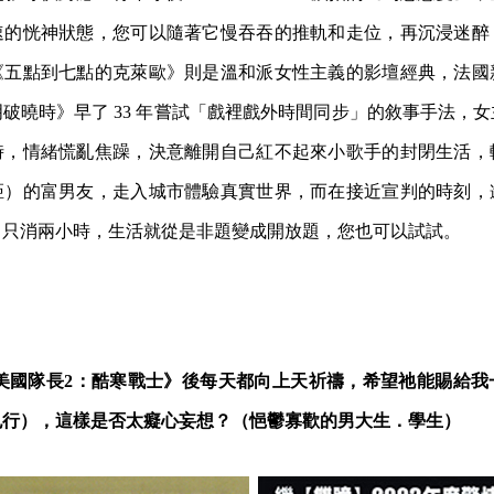
的恍神狀態，您可以隨著它慢吞吞的推軌和走位，再沉浸迷醉 1
《五點到七點的克萊歐》則是溫和派女性主義的影壇經典，法國
破曉時》早了 33 年嘗試「戲裡戲外時間同步」的敘事手法，
時，情緒慌亂焦躁，決意離開自己紅不起來小歌手的封閉生活，
距）的富男友，走入城市體驗真實世界，而在接近宣判的時刻，
。只消兩小時，生活就從是非題變成開放題，您也可以試試。
《美國隊長2：酷寒戰士》後每天都向上天祈禱，希望祂能賜給我
也行），這樣是否太癡心妄想？（悒鬱寡歡的男大生．學生）