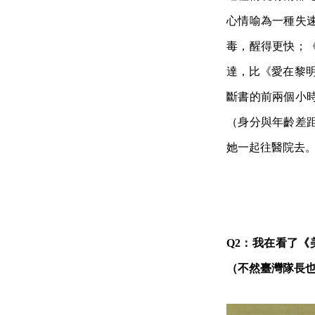
心情喻為一種失速
毒，醒得更快；
達，比《愛在黎明
斷書的前兩個小
（身分與年齡差
她一起往醫院去
Q2：我在看了
（不然臺灣隊長