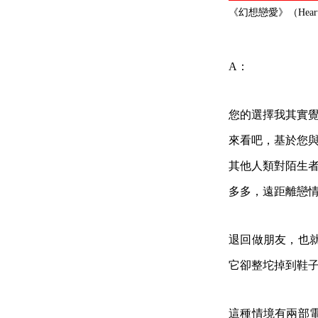
《幻想戀愛》（Heartb
A：
您的選擇我其實
來看吧，基於您
其他人類對陌生
多多，遠距離戀
退回做朋友，也
它卻整坨掉到鞋子上
這種情境有兩部電影