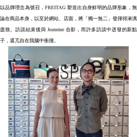
以品牌理念為號召，FREITAG 塑造出自身鮮明的品牌形象，無
論在商品本身，以至於網站、店面，將「獨一無二」發揮得淋漓
盡致。訪談結束後與 Jeannine 合影，而許多訪談中迸發的新點
子，還兀自在我腦中衝撞。