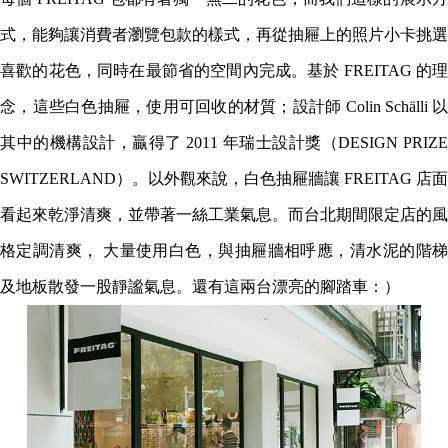
式，能夠讓消費者瀏覽包款的樣式，再從抽屜上的照片小卡挑選
喜歡的花色，同時在最節省的空間內完成。基於 FREITAG 的理
念，這些白色抽屜，使用可回收的材質；設計師 Colin Schälli 以
其中的機構設計，贏得了 2011 年瑞士設計獎（DESIGN PRIZE
SWITZERLAND）。以外觀來說，白色抽屜牆讓 FREITAG 店面
看起來乾淨清爽，並帶著一絲工業氣息。而台北期間限定店的風
格定調清爽， 大量使用白色，與抽屜牆相呼應，清水泥的階梯
及地板散發一股靜謐氣息。還有這兩台漂亮的腳踏車：）