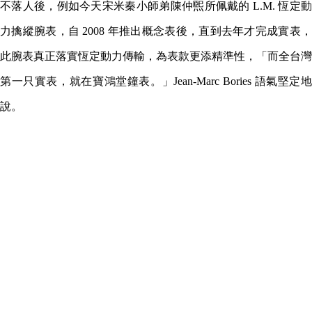
不落人後，例如今天宋米秦小師弟陳仲煕所佩戴的 L.M. 恆定動
力擒縱腕表，自 2008 年推出概念表後，直到去年才完成實表，
此腕表真正落實恆定動力傳輸，為表款更添精準性，「而全台灣
第一只實表，就在寶鴻堂鐘表。」Jean-Marc Bories 語氣堅定地
說。