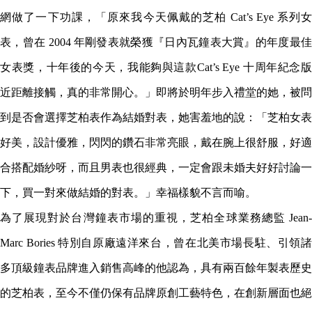
網做了一下功課，「原來我今天佩戴的芝柏 Cat’s Eye 系列女
表，曾在 2004 年剛發表就榮獲『日內瓦鐘表大賞』的年度最佳
女表獎，十年後的今天，我能夠與這款Cat’s Eye 十周年紀念版
近距離接觸，真的非常開心。」即將於明年步入禮堂的她，被問
到是否會選擇芝柏表作為結婚對表，她害羞地的說：「芝柏女表
好美，設計優雅，閃閃的鑽石非常亮眼，戴在腕上很舒服，好適
合搭配婚紗呀，而且男表也很經典，一定會跟未婚夫好好討論一
下，買一對來做結婚的對表。」幸福樣貌不言而喻。
為了展現對於台灣鐘表市場的重視，芝柏全球業務總監 Jean-
Marc Bories 特別自原廠遠洋來台，曾在北美市場長駐、引領諸
多頂級鐘表品牌進入銷售高峰的他認為，具有兩百餘年製表歷史
的芝柏表，至今不僅仍保有品牌原創工藝特色，在創新層面也絕