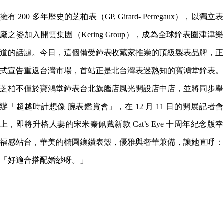
擁有 200 多年歷史的芝柏表（GP, Girard- Perregaux），以獨立表
廠之姿加入開雲集團（Kering Group），成為全球鐘表圈津津樂
道的話題。今日，這個備受鐘表收藏家推崇的頂級製表品牌，正
式宣告重返台灣市場，首站正是北台灣表迷熟知的寶鴻堂鐘表。
芝柏不僅於寶鴻堂鐘表台北旗艦店風光開設店中店，並將同步舉
辦「超越時計想像 腕表鑑賞會」，在 12 月 11 日的開展記者會
上，即將升格人妻的宋米秦佩戴新款 Cat’s Eye 十周年紀念版幸
福感站台，華美的橢圓鑲鑽表殼，優雅與奢華兼備，讓她直呼：
「好適合搭配婚紗呀。」