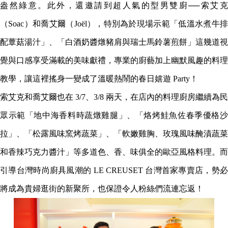
盎然綠意。此外，還邀請到超人氣的型男雙廚──索艾克
（Soac）和喬艾爾（Joël），特別為於現場示範「低溫水煮牛排
配蕈菇湯汁」、「白酒奶醬燉豬肩與瑞士馬鈴薯煎餅」這幾道視
覺與口感享受滿載的美味獻禮，專業的廚藝加上幽默風趣的料理
教學，讓這裡搖身一變成了溫暖熱鬧的春日嬉遊 Party！
索艾克和喬艾爾也在 3/7、3/8 兩天，在店內的料理廚房繼續為民
眾示範「地中海香料時蔬燉雞腿」、「烙烤鮭魚佐春季優格沙
拉」、「松露風味窯烤蔬菜」、「軟嫩雞胸、玫瑰風味醃漬蔬菜
和香辣巧克力醬汁」等多道色、香、味俱全的歐亞風格料理。而
引導台灣時尚廚具風潮的 LE CREUSET 台灣首家專賣店，勢必
將成為貴婦逛街的新聚所，也保證令人粉絲們流連忘返！