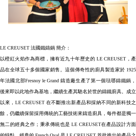
LE CREUSET 法國鐵鑄鍋 簡介：
以橙紅火焰作為商標，擁有近九十年歷史的 LE CREUSET，產
品在全球五十多個國家銷售。這個傳奇性的廚具製造家於 1925
年法國北部Fresnoy le Grand 鑄造廠生產了第一個琺瑯鑄鐵鍋，
後來即以此地作為基地，繼續生產其馳名於世的鑄鐵廚具。成立
以來，LE CREUSET 在不斷推出新產品和採納不同的新科技之
餘，仍繼續保留採用傳統的工藝技術來鑄造廚具，每件都是獨一
無二的經典之作；秉承傳統也是 LE CREUSET在產品設計方面
的特點。經典的 French Oval 是 LE CREUSET 首批推出的產品之