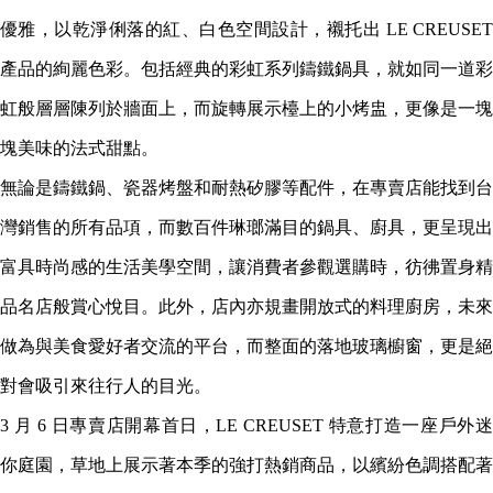
優雅，以乾淨俐落的紅、白色空間設計，襯托出 LE CREUSET
產品的絢麗色彩。包括經典的彩虹系列鑄鐵鍋具，就如同一道彩
虹般層層陳列於牆面上，而旋轉展示檯上的小烤盅，更像是一塊
塊美味的法式甜點。
無論是鑄鐵鍋、瓷器烤盤和耐熱矽膠等配件，在專賣店能找到台
灣銷售的所有品項，而數百件琳瑯滿目的鍋具、廚具，更呈現出
富具時尚感的生活美學空間，讓消費者參觀選購時，彷彿置身精
品名店般賞心悅目。此外，店內亦規畫開放式的料理廚房，未來
做為與美食愛好者交流的平台，而整面的落地玻璃櫥窗，更是絕
對會吸引來往行人的目光。
3 月 6 日專賣店開幕首日，LE CREUSET 特意打造一座戶外迷
你庭園，草地上展示著本季的強打熱銷商品，以繽紛色調搭配著