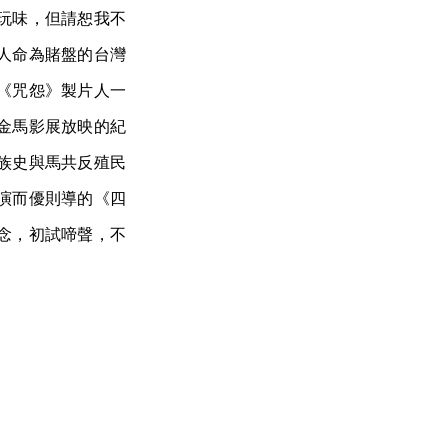
玩味，但請恕我不
人命為賭盤的台灣
《咒怨》製片人一
金馬影展放映的紀
族史與馬共反殖民
演而優則導的《四
念，初試啼聲，不