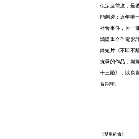
似定速前進，最
能劇透；近年唯
社會事件，另一
瀨隆重合作電影
錄短片《不即不
抗爭的作品，娓
十三階》，以寫
負期望。
《雙重約會》