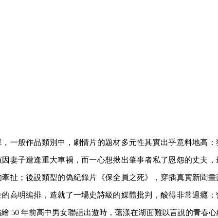
單，一般作品類別中，劇情片的題材多元性其實出乎意料地高：
演因妻子遭逢重大車禍，而一心想揪出肇事者私了恩怨的丈夫，
的牽扯；後設類型的偽紀錄片《保全員之死》，穿插真實新聞畫
金的高明編排，造就了一場史詩級的媒體批判，酸得非常過癮；
繪 50 年前高中男女聯誼出遊時，蕩漾在湖面難以言說的青春