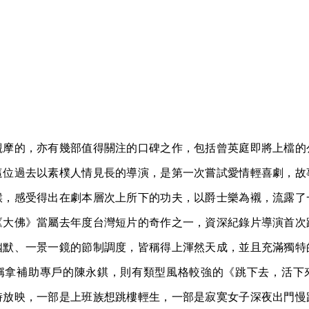
觀摩的，亦有幾部值得關注的口碑之作，包括曾英庭即將上檔的
這位過去以素樸人情見長的導演，是第一次嘗試愛情輕喜劇，故
猴，感受得出在劇本層次上所下的功夫，以爵士樂為襯，流露了
《大佛》當屬去年度台灣短片的奇作之一，資深紀錄片導演首次
幽默、一景一鏡的節制調度，皆稱得上渾然天成，並且充滿獨特
稱拿補助專戶的陳永錤，則有類型風格較強的《跳下去，活下
時放映，一部是上班族想跳樓輕生，一部是寂寞女子深夜出門慢