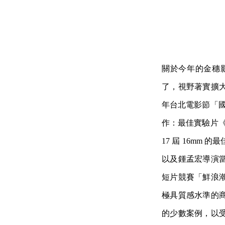
關於今年的金穗
了，視野著實擴
年台北電影節「國
作：最佳實驗片《
17 屆 16m
以及鍾孟宏導演
短片競賽「鮮浪
極具質感水準的
的少數案例，以