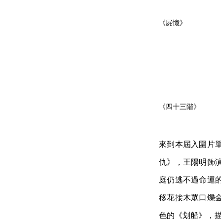
《屍憶》
《四十三階》
來到本屆入圍片
仇》，王陽明飾
庭仍逃不過命運
移花接木眾口爍
色的《划船》，描