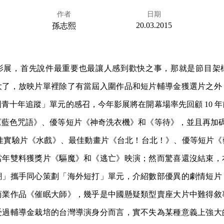
作者
日期
20.03.2015
孫志熙
影展，首先說件最重要也最讓人感到歡快之事，那就是節目架
大了，放映片單裡除了有當屆入圍作品和短片輔導金獲選片之外
青十年追蹤」單元的感召，今年影展將在開幕場率先回顧 10 年前的
藍色咒語》、優等短片《神奇洗衣機》和《等待》，並且再加碼規劃
m 的最佳實驗片《水戲》、最佳動畫片《台北！台北！》、優等短片
當年雙料獲獎片《驅魔》和《逃亡》映演；然而驚喜還沒結束，
潮」攜手同心策劃「海外短打」單元，介紹數部優異的劇情短片
商業作品《催眠大師》，幾乎是中國懸疑類型賣座大片中難得敘
受過輔導金栽培的台灣導演身分而言，實不失為某種意義上強大