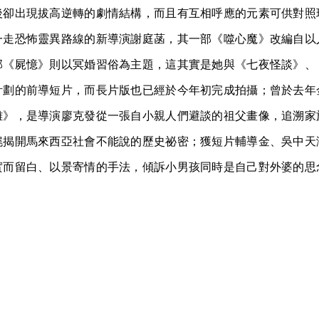
後卻出現拔高逆轉的劇情結構，而且有互相呼應的元素可供對照
一走恐怖靈異路線的新導演謝庭菡，其一部《噬心魔》改編自以
部《屍憶》則以冥婚習俗為主題，這其實是她與《七夜怪談》、
計劃的前導短片，而長片版也已經於今年初完成拍攝；曾於去年
離》，是導演廖克發從一張自小親人們避談的祖父畫像，追溯家
娓揭開馬來西亞社會不能說的歷史祕密；獲短片輔導金、吳中天
實而留白、以景寄情的手法，傾訴小男孩同時是自己對外婆的思