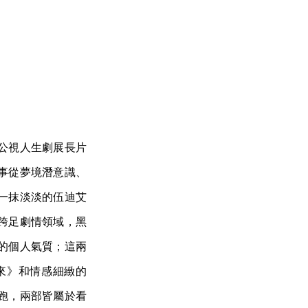
公視人生劇展長片
事從夢境潛意識、
一抹淡淡的伍迪艾
跨足劇情領域，黑
的個人氣質；這兩
來》和情感細緻的
跑，兩部皆屬於看