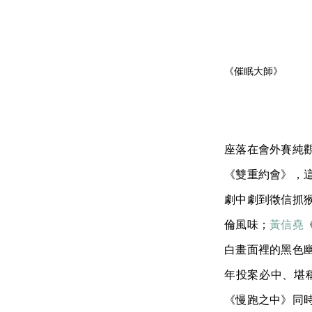
《催眠大師》
座落在會外賽純
《雙重約會》，
劇中劇到徵信抓
倫風味；
黃信堯
白畫面裡的黑色
年投案必中、堪
《慢跑之中》同