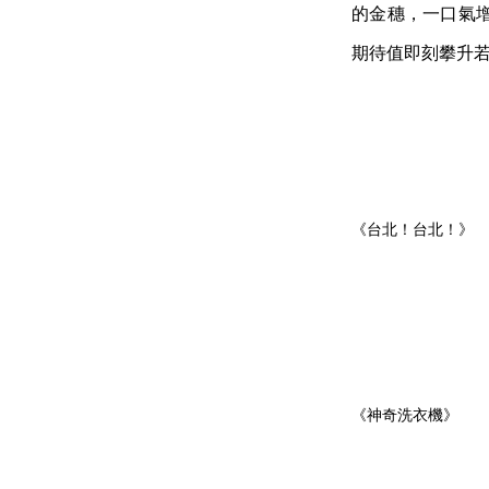
的金穗，一口氣
期待值即刻攀升
《台北！台北！》
《神奇洗衣機》